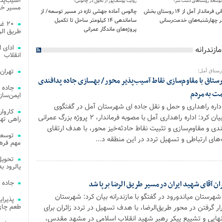
آسیب‌پذی
ی توسعه روستاهای دشت سر؛
روایت یوسف‌پور از تحول در چالوس؛
مسیر خد
بازدید میدانی فرماندار آمل از ۱۴ روستای بخش
چالوس آماده جهشی تازه در مسیر توسعه/ از
 چهارشنبه‌های خدمت‌رسانی
ساماندهی ۱۴ کیلومتر ساحل تا تکمیل
۲۰ 
پروژه‌های ماندگار عمرانی
طریق الر
ادای 
ازندرانه
انقلاب
تهران
رستاق با مقاوم‌سازی نقاط آسیب‌پذیر محور / بهسازی جاده پدافندی
جاده 
ت به مردم
ایمن‌ساز
ره راهداری و حمل و نقل جاده ای شهرستان آمل در گفتگوی
اختصاصی با مازندرانه بیان کرد: اداره راهداری آمل با مصوبه فرماندار، ۲ پروژه بزرگ عمرانی
راهی ته
دی و مقاوم‌سازی و تثبیت نقاط حادثه‌خیز محور، با هدف ارتقای
های ارتباطی و تسهیل تردد در این منطقه د...
مهم فره
یالرود به ار
جاده 
شهرستان میاندورود در گفتگو با مازندرانه بیان کرد: شهرستان
طعم چای
رار گرفتن در محور طریق‌الرضا، با هدف تسهیل در تردد زائران برای
هایی و تشییع پیکر رهبر شهید انقلاب اسلامی در مشهد مقدس،