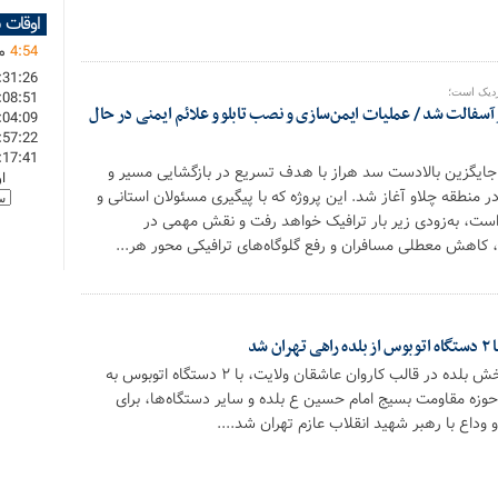
اوقات 
54
:
4
ما
:31:26
زدیک است؛
:08:51
آسفالت شد / عملیات ایمن‌سازی و نصب تابلو و علائم ایمنی در حال
:04:09
:57:22
:17:41
ایگزین بالادست سد هراز با هدف تسریع در بازگشایی مسیر و
ا
نطقه چلاو آغاز شد. این پروژه که با پیگیری مسئولان استانی و
ست، به‌زودی زیر بار ترافیک خواهد رفت و نقش مهمی در
، کاهش معطلی مسافران و رفع گلوگاه‌های ترافیکی محور هر...
 شد
شامگاه گذشته مردم بخش بلده در قالب کاروان عاشقان ولایت، با ۲ دستگاه اتوبوس به
زه مقاومت بسیج امام حسین ع بلده و سایر دستگاه‌ها، برای
وداع با رهبر شهید انقلاب عازم تهران شد....