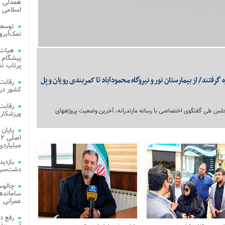
همدلی و
اسلامی م
توسعه
نمک‌آبرو
هیات 
پیشگام 
پرتاب تن
ه گرفتند/ از بیمارستان نور و نیروگاه محمودآباد تا کمربندی رویان و پل
کشور در 
 مجلس طی گفتگوی اختصاصی با رسانه مازندرانه، آخرین وضعیت پروژههای
ورزشکار 
میلیاردی
دشت‌سر 
چالوس
عمرانی
رفع د