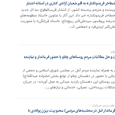
«مفاخر فریدونکنار» به قلم شعبان آزادی کناری در آستانه انتشار
یسنده و مترجم برجسته کشور، از انتشار قریب‌الوقوع سه اثر جدید
فاخر فریدونکنار» خبر داد. این آثار با عناوین «استاد منظومه‌های
ندیشه پروفسور سیدعلی‌اکبر ربیع‌نتاج، «استاد فرزانگی» با محوریت
لی‌اکبر ایزدی‌فرد و «معلمی ک...
لاو؛
 حل مطالبات مردم روستاهای چلاو با حضور فرماندار و نماینده
 به همراه نماینده مردم آمل در مجلس شورای اسلامی و جمعی از
انی با حضور در دهستان چلاو از توابع بخش امامزاده عبدالله(ع)
ن روستای این دهستان بازدید میدانی به عمل آوردند؛ در جریان
شکلات زیرساختی، عمرانی، خدماتی و نیازهای ر...
 های مردمی فرماندار ؛
رماندار آمل در سه‌شنبه‌های مردمی/ محبوبیت بیژن پولادی با