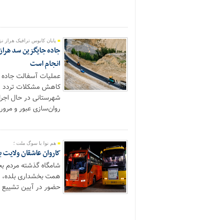
پایان کابوس ترافیک هراز ن
جاده جایگزین سد هراز 
انجام است
عملیات آسفالت جاده ج
کاهش مشکلات تردد در م
شهرستانی در حال اجرا
روان‌سازی عبور و مرور
هم نوا با سوگ ملت ؛
کاروان عاشقان ولایت با ۲ دستگاه اتوبوس از بلده راهی تهران
همت بخشداری بلده، حو
حضور در آیین تشییع و 