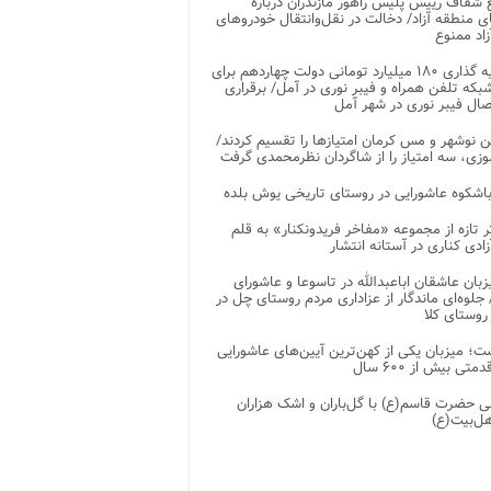
شفاف رییس پلیس راهور مازندران درباره
 منطقه آزاد/ دخالت در نقل‌وانتقال خودروهای
اد ممنوع
سرمایه گذاری ۱۸۰ میلیارد تومانی دولت چهاردهم برای
که تلفن همراه و فیبر نوری در آمل/ برقراری
 نوشهر و مس کرمان امتیازها را تقسیم کردند/
زی، سه امتیاز را از شاگردان نظرمحمدی گرفت
باشکوه عاشورایی در روستای تاریخی یوش بلده
ر تازه از مجموعه «مفاخر فریدونکنار» به قلم
ادی کناری در آستانه انتشار
زبان عاشقان اباعبدالله در تاسوعا و عاشورای
لوه‌ای ماندگار از عزاداری مردم روستای چل در
 روستای کلا
ت؛ میزبان یکی از کهن‌ترین آیین‌های عاشورایی
متی بیش از ۶۰۰ سال
 حضرت قاسم(ع) با گل‌باران و اشک هزاران
هل‌بیت(ع)