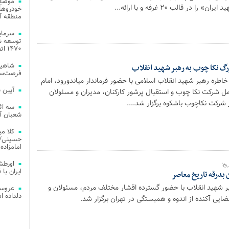
موضع 
 در قالب ۲۰ غرفه و با ارائه...
خودروهای
منطقه آز
توسعه شب
۱۴۷۰ اتصال فیبر نوری در شهر آمل
شاهین
زرگ نکا چوب به رهبر شهید انقلاب
فرصت‌سو
خاطره رهبر شهید انقلاب اسلامی با حضور فرماندار میاندورود، امام
آیین 
مل شرکت نکا چوب و استقبال پرشور کارکنان، مدیران و مسئولان
شرکت نکاچوب باشکوه برگزار شد....
سه اث
شعبان آز
کلا می
حسینی/ ج
امامزاده
اورطش
یخ؛
ایران با قد
ن بدرقه تاریخ معاصر
ر شهید انقلاب با حضور گسترده اقشار مختلف مردم، مسئولان و
عروسی
دلداده ا
یی آکنده از اندوه و همبستگی در تهران برگزار شد.