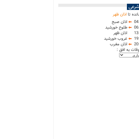
شرعی
نده تا
اذان ظهر
04
اذان صبح
06
طلوع خورشید
13
اذان ظهر
19
غروب خورشید
20
اذان مغرب
وقات به افق :