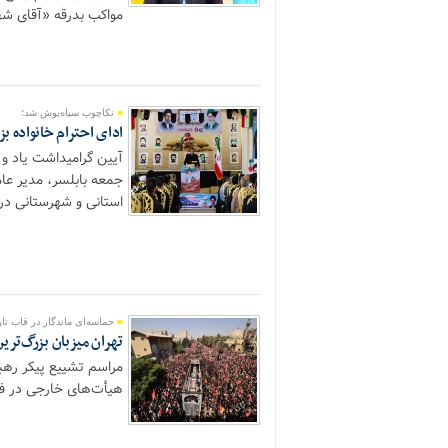
مواکب بدرقه «آقای شهید ایران» را
نکاچوب سیاه‌پوش شد؛
ادای احترام خانواده ب
آیین گرامیداشت یاد و 
جمعه بابلسر، مدیر عا
استانی و شهرستانی در 
حماسه‌ای ماندگار در قاب تار
تهران میزبان بزرگ‌تری
مراسم تشییع پیکر رهب
هیأت‌های خارجی در فضا