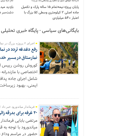
کارنامه موفق شورا و دهیاری وسطی‌کلا بزرگ؛
گام تازه برا
پایان پروژه نیمه‌تمام ۱۵ ساله پارک و تکمیل
جاده اصلی ۲ کیلومتری وسطی کلا بزرگ با
دشت‌سر در
اعتبار ۵۴۰ میلیاردی
بایگانی‌های سیاسی - پایگاه خبری تحلیلی م
اجرای ۲ پروژه بزرگ در نمارستاق آمل؛
رفع دغدغه تردد در نما
نمارستاق در مسیر خدم
کوروش روشن رییس ادا
شامل اجرای جاده پدافن
ایمنی، بهبود زیرساخت‌
فرماندار میاندورود خبر داد ؛
۲۰ غرفه برای بدرقه زائران آقای شهید ایران در مسیر طریق الرضا برپا شد
مرتضی بابایی فرماندار 
میاندورود با توجه به ق
حضور در مراسم وداع ن