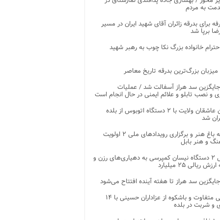
ر محور / بهسازی جاده پدافندی نمارستاق در
مت به مردم
غرفه برای بدرقه زائران آقای شهید ایران در مسیر
ضا برپا شد
احترام خانواده بزرگ نکا چوب به رهبر شهید
 میزبان بزرگ‌ترین بدرقه تاریخ معاصر
جایگزین سد هراز آسفالت شد / عملیات
ی و نصب تابلو و علائم ایمنی در حال انجام است
کاروان عاشقان ولایت با ۲ دستگاه اتوبوس از بلده
ران شد
توسعه باغ هنر و برگزاری رویدادهای ملی ۲ اولویت
نگ و هنر بابل
تحویل ۲ دستگاه نیسان کمپرسی به دهیاری‌های رزن و
زش ریالی ۲۵ میلیارد
جایگزین سد هراز تا هفته آینده افتتاح می‌شود
پذیرایی متفاوت و باشکوه از عزاداران حسینی با ۱۴
 و شربت در بلده