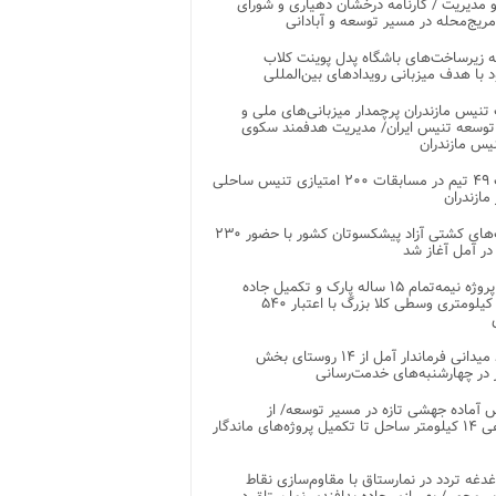
 مدیریت / کارنامه درخشان دهیاری و شورای
ریج‌محله در مسیر توسعه و آبادانی
 زیرساخت‌های باشگاه پدل پوینت کلاب
د با هدف میزبانی رویدادهای بین‌المللی
تنیس مازندران پرچمدار میزبانی‌های ملی و
توسعه تنیس ایران/ مدیریت هدفمند سکوی
یس مازندران
رقابت ۴۹ تیم در مسابقات ۲۰۰ امتیازی تنیس ساحلی
مازندران
رقابت‌های کشتی آزاد پیشکسوتان کشور با حضور ۲۳۰
در آمل آغاز شد
پایان پروژه نیمه‌تمام ۱۵ ساله پارک و تکمیل جاده
اصلی ۲ کیلومتری وسطی کلا بزرگ با اعتبار ۵۴۰
بازدید میدانی فرماندار آمل از ۱۴ روستای بخش
در چهارشنبه‌های خدمت‌رسانی
 آماده جهشی تازه در مسیر توسعه/ از
ساماندهی ۱۴ کیلومتر ساحل تا تکمیل پروژه‌های ماندگار
غدغه تردد در نمارستاق با مقاوم‌سازی نقاط