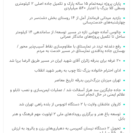
پایان پروژه نیمه‌تمام ۱۵ ساله پارک و تکمیل جاده اصلی ۲ کیلومتری
وسطی کلا بزرگ با اعتبار ۵۴۰ میلیاردی
بازدید میدانی فرماندار آمل از ۱۴ روستای بخش دشت‌سر در
چهارشنبه‌های خدمت‌رسانی
چالوس آماده جهشی تازه در مسیر توسعه/ از ساماندهی ۱۴ کیلومتر
ساحل تا تکمیل پروژه‌های ماندگار عمرانی
رفع دغدغه تردد در نمارستاق با مقاوم‌سازی نقاط آسیب‌پذیر محور /
بهسازی جاده پدافندی نمارستاق در مسیر خدمت به مردم
۲۰ غرفه برای بدرقه زائران آقای شهید ایران در مسیر طریق الرضا برپا شد
ادای احترام خانواده بزرگ نکا چوب به رهبر شهید انقلاب
تهران میزبان بزرگ‌ترین بدرقه تاریخ معاصر
جاده جایگزین سد هراز آسفالت شد / عملیات ایمن‌سازی و نصب تابلو و
علائم ایمنی در حال انجام است
کاروان عاشقان ولایت با ۲ دستگاه اتوبوس از بلده راهی تهران شد
توسعه باغ هنر و برگزاری رویدادهای ملی ۲ اولویت مهم فرهنگ و هنر
بابل
تحویل ۲ دستگاه نیسان کمپرسی به دهیاری‌های رزن و یالرود به ارزش
ریالی ۲۵ میلیارد