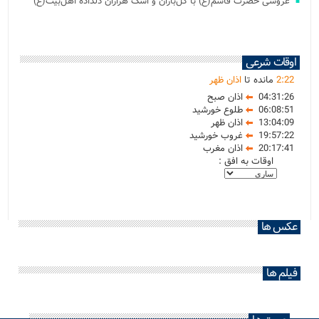
عروسی حضرت قاسم(ع) با گل‌باران و اشک هزاران دلداده اهل‌بیت(ع)
اوقات شرعی
22
:
2
مانده تا
اذان ظهر
04:31:26
اذان صبح
06:08:51
طلوع خورشید
13:04:09
اذان ظهر
19:57:22
غروب خورشید
20:17:41
اذان مغرب
اوقات به افق :
عکس ها
فیلم ها