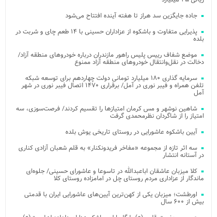
جاده جایگزین سد هراز تا هفته آینده افتتاح می‌شود
پذیرایی متفاوت و باشکوه از عزاداران حسینی با ۱۴ طعم چای و شربت در
بلده
موضع شفاف رییس پلیس راهور مازندران درباره خودروهای منطقه آزاد/
دخالت در نقل‌وانتقال خودروهای منطقه آزاد ممنوع
سرمایه گذاری ۱۸۰ میلیارد تومانی دولت چهاردهم برای توسعه شبکه
تلفن همراه و فیبر نوری در آمل/ برقراری ۱۴۷۰ اتصال فیبر نوری در شهر
آمل
شاهین نوشهر و مس کرمان امتیازها را تقسیم کردند/ فرصت‌سوزی، سه
امتیاز را از شاگردان نظرمحمدی گرفت
آیین باشکوه عاشورایی در روستای تاریخی یوش بلده
سه اثر تازه از مجموعه «مفاخر فریدونکنار» به قلم شعبان آزادی کناری
در آستانه انتشار
کلا میزبان عاشقان اباعبدالله در تاسوعا و عاشورای حسینی/ جلوه‌ای
ماندگار از عزاداری مردم روستای چل در امامزاده روستای کلا
اورطشت؛ میزبان یکی از کهن‌ترین آیین‌های عاشورایی ایران با قدمتی
بیش از ۶۰۰ سال