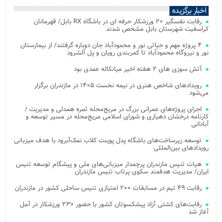
اخبار برگزیده
رقابت نفسگیر ۲۰ ورزشکار حرفه ای در باشگاه RX بابل/ قهرمانان
کراسفیت شهرستان بابل مشخص شدند
۴ پروژه مهم و حیاتی نور و محمودآباد جان دوباره گرفتند/ از بیمارستان
نور و نیروگاه محمودآباد تا کمربندی رویان و پل آلشرود
آتش‌ سوزی‌ های ۲ هفته اخیر میانکاله عمدی بود
رویدادهای شاخص هنری در نیمه نخست ۱۴۰۵ در مازندران برگزار
می‌شود
اجرای پروژه‌های عمرانی بزرگ در مریج‌محله ثمره همدلی و مدیریت /
کارنامه درخشان دهیاری و شورای اسلامی مریج‌محله در مسیر توسعه و
آبادانی
توسعه زیرساخت‌های باشگاه پدل پوینت کلاب نمک‌آبرود با هدف میزبانی
رویدادهای بین‌المللی
هیات تنیس مازندران پرچمدار میزبانی‌های ملی و پیشگام توسعه تنیس
ایران/ مدیریت هدفمند سکوی پرتاب تنیس مازندران
رقابت ۴۹ تیم در مسابقات ۲۰۰ امتیازی تنیس ساحلی کشور در مازندران
رقابت‌های کشتی آزاد پیشکسوتان کشور با حضور ۲۳۰ ورزشکار در آمل
آغاز شد