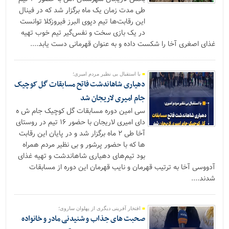
طی مدت زمان یک ماه برگزار شد که در فینال
این رقابت‌ها تیم دپوی البرز فیروزکلا توانست
در یک بازی سخت و نفس‌گیر تیم خوب تهیه
غذای اصغری آخا را شکست داده و به عنوان قهرمانی دست یابد....
با استقبال بی نظیر مردم امیری؛
دهیاری شاهاندشت فاتح مسابقات گل کوچیک
جام امیری لاریجان شد
سی امین دوره مسابقات گل کوچیک جام ش ه
دای امیری لاریجان با حضور ۱۶ تیم در روستای
آخا طی ۲ ماه برگزار شد و در پایان این رقابت
ها که با حضور پرشور و بی نظیر مردم همراه
بود تیم‌های دهیاری شاهاندشت و تهیه غذای
آدووسی آخا به ترتیب قهرمان و نایب قهرمان این دوره از مسابقات
شدند....
افتخار آفرینی دیگری از پهلوان ساروی؛
صحبت های جذاب و شنیدنی مادر و خانواده