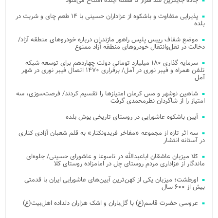
جاده جایگزین سد هراز تا هفته آینده افتتاح می‌شود
پذیرایی متفاوت و باشکوه از عزاداران حسینی با ۱۴ طعم چای و شربت در
بلده
موضع شفاف رییس پلیس راهور مازندران درباره خودروهای منطقه آزاد/
دخالت در نقل‌وانتقال خودروهای منطقه آزاد ممنوع
سرمایه گذاری ۱۸۰ میلیارد تومانی دولت چهاردهم برای توسعه شبکه
تلفن همراه و فیبر نوری در آمل/ برقراری ۱۴۷۰ اتصال فیبر نوری در شهر
آمل
شاهین نوشهر و مس کرمان امتیازها را تقسیم کردند/ فرصت‌سوزی، سه
امتیاز را از شاگردان نظرمحمدی گرفت
آیین باشکوه عاشورایی در روستای تاریخی یوش بلده
سه اثر تازه از مجموعه «مفاخر فریدونکنار» به قلم شعبان آزادی کناری
در آستانه انتشار
کلا میزبان عاشقان اباعبدالله در تاسوعا و عاشورای حسینی/ جلوه‌ای
ماندگار از عزاداری مردم روستای چل در امامزاده روستای کلا
اورطشت؛ میزبان یکی از کهن‌ترین آیین‌های عاشورایی ایران با قدمتی
بیش از ۶۰۰ سال
عروسی حضرت قاسم(ع) با گل‌باران و اشک هزاران دلداده اهل‌بیت(ع)