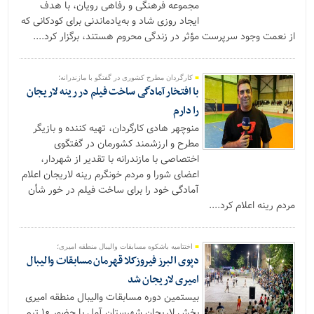
مجموعه فرهنگی و رفاهی رویان، با هدف
ایجاد روزی شاد و به‌یادماندنی برای کودکانی که
از نعمت وجود سرپرست مؤثر در زندگی محروم هستند، برگزار کرد....
كارگردان مطرح کشوری در گفتگو با مازندرانه؛
با افتخار آمادگی ساخت فیلم در رینه لاریجان
را دارم
منوچهر هادی کارگردان، تهیه کننده و بازیگر
مطرح و ارزشمند کشورمان در گفتگوی
اختصاصی با مازندرانه با تقدیر از شهردار،
اعضای شورا و مردم خونگرم رینه لاریجان اعلام
آمادگی خود را برای ساخت فیلم در خور شأن
مردم رینه اعلام کرد....
اختتامیه باشکوه مسابقات والیبال منطقه امیری؛
دپوی البرز فیروزکلا قهرمان مسابقات والیبال
امیری لاریجان شد
بیستمین دوره مسابقات والیبال منطقه امیری
بخش لاریجان شهرستان آمل با حضور ۱۰ تیم