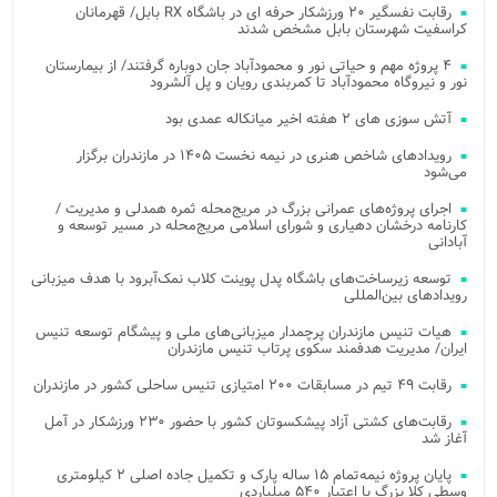
رقابت نفسگیر ۲۰ ورزشکار حرفه ای در باشگاه RX بابل/ قهرمانان
کراسفیت شهرستان بابل مشخص شدند
۴ پروژه مهم و حیاتی نور و محمودآباد جان دوباره گرفتند/ از بیمارستان
نور و نیروگاه محمودآباد تا کمربندی رویان و پل آلشرود
آتش‌ سوزی‌ های ۲ هفته اخیر میانکاله عمدی بود
رویدادهای شاخص هنری در نیمه نخست ۱۴۰۵ در مازندران برگزار
می‌شود
اجرای پروژه‌های عمرانی بزرگ در مریج‌محله ثمره همدلی و مدیریت /
کارنامه درخشان دهیاری و شورای اسلامی مریج‌محله در مسیر توسعه و
آبادانی
توسعه زیرساخت‌های باشگاه پدل پوینت کلاب نمک‌آبرود با هدف میزبانی
رویدادهای بین‌المللی
هیات تنیس مازندران پرچمدار میزبانی‌های ملی و پیشگام توسعه تنیس
ایران/ مدیریت هدفمند سکوی پرتاب تنیس مازندران
رقابت ۴۹ تیم در مسابقات ۲۰۰ امتیازی تنیس ساحلی کشور در مازندران
رقابت‌های کشتی آزاد پیشکسوتان کشور با حضور ۲۳۰ ورزشکار در آمل
آغاز شد
پایان پروژه نیمه‌تمام ۱۵ ساله پارک و تکمیل جاده اصلی ۲ کیلومتری
وسطی کلا بزرگ با اعتبار ۵۴۰ میلیاردی