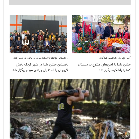
آیین کهن در هیاهوی کودکانه؛
از همدلی نهادها تا لبخند مردم لاریجان در شب چله؛
جشن یلدا با آیین‌های متنوع در دبستان
نخستین جشن یلدا در شهر گزنک بخش
کمدره باشکوه برگزار شد
لاریجان با استقبال پرشور مردم برگزار شد