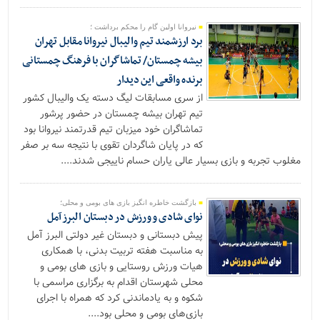
نیروانا اولین گام را محکم برداشت ؛
برد ارزشمند تیم والیبال نیروانا مقابل تهران
بیشه چمستان/ تماشاگران با فرهنگ چمستانی
برنده واقعی این دیدار
از سری مسابقات لیگ دسته یک والیبال کشور
تیم تهران بیشه چمستان در حضور پرشور
تماشاگران خود میزبان تیم قدرتمند نیروانا بود
که در پایان شاگردان تقوی با نتیجه سه بر صفر
مغلوب تجربه و بازی بسیار عالی یاران حسام ناییجی شدند....
بازگشت خاطره انگیز بازی های بومی و محلی؛
نوای شادی و ورزش در دبستان البرز آمل
پیش دبستانی و دبستان غیر دولتی البرز آمل
به مناسبت هفته تربیت بدنی، با همکاری
هیات ورزش روستایی و بازی های بومی و
محلی شهرستان اقدام به برگزاری مراسمی با
شکوه و به‌ یادماندنی کرد که همراه با اجرای
بازی‌های بومی و محلی بود....