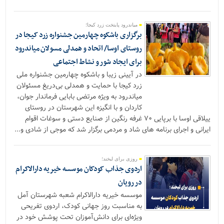
میاندرود پایتخت زرد کیجا؛
برگزاری باشکوه چهارمین جشنواره زرد کیجا در
روستای اوسا/ اتحاد و همدلی مسولان میاندرود
برای ایجاد شور و نشاط اجتماعی
در آیینی زیبا و باشکوه چهارمین جشنواره ملی
زرد کیجا با حمایت و همدلی بی‌دریغ مسئولان
میاندرود به ویژه مرتضی بابایی فرماندار جوان،
کاردان و با انگیزه این شهرستان در روستای
ییلاقی اوسا با برپایی ۷۰ غرفه رنگین از صنایع دستی و سوغات اقوام
ایرانی و اجرای برنامه های شاد و مردمی برگزار شد که موجی از شادی و...
روزی برای لبخند؛
اردوی جذاب کودکان موسسه خیریه دارالاکرام
در رویان
موسسه خیریه دارالاکرام شعبه شهرستان آمل
به مناسبت روز جهانی کودک، اردوی تفریحی
ویژه‌ای برای دانش‌آموزان تحت پوشش خود در