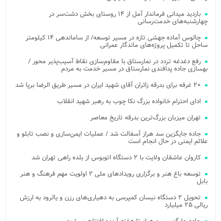
بازدید میدانی فرماندار آمل از ۱۴ روستای بخش دشت‌سر در
چهارشنبه‌های خدمت‌رسانی
چالوس آماده جهشی تازه در مسیر توسعه/ از ساماندهی ۱۴ کیلومتر
ساحل تا تکمیل پروژه‌های ماندگار عمرانی
رفع دغدغه تردد در نمارستاق با مقاوم‌سازی نقاط آسیب‌پذیر محور /
بهسازی جاده پدافندی نمارستاق در مسیر خدمت به مردم
۲۰ غرفه برای بدرقه زائران آقای شهید ایران در مسیر طریق الرضا برپا شد
ادای احترام خانواده بزرگ نکا چوب به رهبر شهید انقلاب
تهران میزبان بزرگ‌ترین بدرقه تاریخ معاصر
جاده جایگزین سد هراز آسفالت شد / عملیات ایمن‌سازی و نصب تابلو و
علائم ایمنی در حال انجام است
کاروان عاشقان ولایت با ۲ دستگاه اتوبوس از بلده راهی تهران شد
توسعه باغ هنر و برگزاری رویدادهای ملی ۲ اولویت مهم فرهنگ و هنر
بابل
تحویل ۲ دستگاه نیسان کمپرسی به دهیاری‌های رزن و یالرود به ارزش
ریالی ۲۵ میلیارد