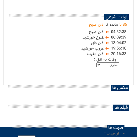
اوقات شرعی
86
:
5
مانده تا
اذان صبح
04:32:38
اذان صبح
06:09:39
طلوع خورشید
13:04:02
اذان ظهر
19:56:18
غروب خورشید
20:16:33
اذان مغرب
اوقات به افق :
عکس ها
فیلم ها
صوت ها
ای حرمت ۲