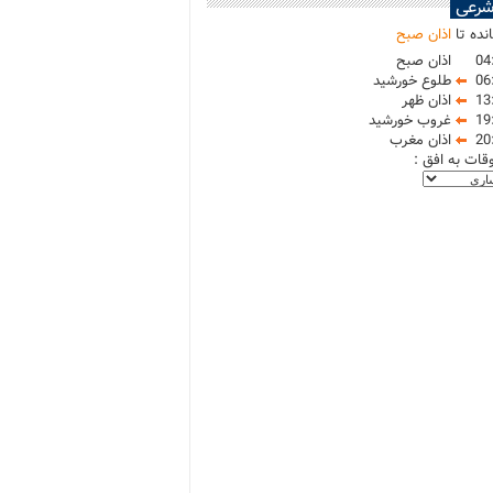
شرعی
نده تا
اذان صبح
04
اذان صبح
06
طلوع خورشید
13
اذان ظهر
19
غروب خورشید
20
اذان مغرب
وقات به افق :