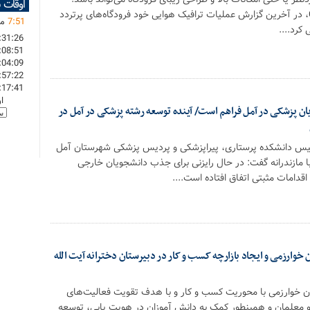
اوقات 
موسسه OAG Aviation، در آخرین گزارش عملیات ترافیک هوایی خود فرودگاه‌های پرتردد
51
:
7
ما
:31:26
:08:51
:04:09
:57:22
:17:41
ا
ان پزشکی در آمل فراهم است/ آینده توسعه رشته پزشکی در آمل در
س دانشکده پرستاری، پیراپزشکی و پردیس پزشکی شهرستان آمل
 مازندرانه گفت: در حال رایزنی برای جذب دانشجویان خارجی
قدامات مثبتی اتفاق افتاده است....
خوارزمی و ایجاد بازارچه کسب و کار در دبیرستان دخترانه آیت الله
 خوارزمی با محوریت کسب و کار و با هدف تقویت فعالیت‌های
و معلمان و همینطور کمک به دانش آموزان در هویت یابی، توسعه