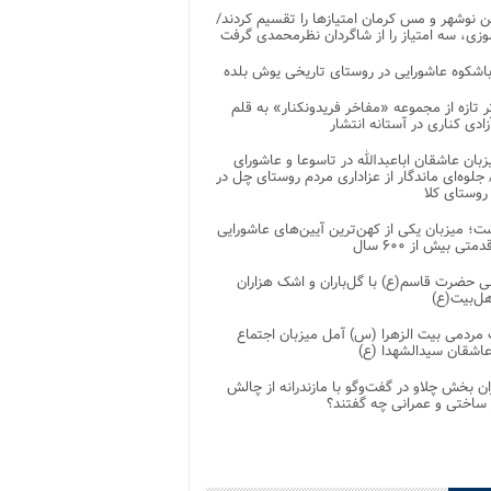
 نوشهر و مس کرمان امتیازها را تقسیم کردند/
زی، سه امتیاز را از شاگردان نظرمحمدی گرفت
باشکوه عاشورایی در روستای تاریخی یوش بلده
ر تازه از مجموعه «مفاخر فریدونکنار» به قلم
ادی کناری در آستانه انتشار
زبان عاشقان اباعبدالله در تاسوعا و عاشورای
لوه‌ای ماندگار از عزاداری مردم روستای چل در
 روستای کلا
ت؛ میزبان یکی از کهن‌ترین آیین‌های عاشورایی
متی بیش از ۶۰۰ سال
 حضرت قاسم(ع) با گل‌باران و اشک هزاران
هل‌بیت(ع)
مردمی بیت‌ الزهرا (س) آمل میزبان اجتماع
عاشقان سیدالشهدا (ع)
ان بخش چلاو در گفت‌وگو با مازندرانه از چالش
 ساختی و عمرانی چه گفتند؟