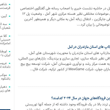
شاهین
فرصت‌سو
مل در حاشیه نشست خبری با اصحاب رسانه طی گفتگوی اختصاصی
با مازندرانه در خصوص موضوعات مختلفی نظیر هسته مرکزی شهر آمل ، وضعیت پل ۱۲
آیین 
ی جایگزین ، انتقال زباله‌ آمل به مکانی دیگر و همینطور آخرین
سه اث
ضیحاتی را بیان کرد....
شعبان آز
کلا می
حسینی/ ج
امامزاده
اپ های استان مازندران در آمل
اورطش
ارتاپ های استان مازندران با محوریت شهرستان های آمل،
ایران با قد
دافی نظیر شبکه سازی، تجاری سازی و برندینگ، بازارهای بین المللی،
عروسی
به همت مرکز رشد و نوآوری شهرستان آمل، شرکت توسعه بیج بیج
دلداده ا
MewG از کشور ترکیه، شرکت فال...
موکب 
باشکوه 
دهیار
های زیر
دگاه‌های جهان در سال ۲۰۲۴ کدامند؟
 تردد بالا در یک فرودگاه وجود داشته که از جمله آنها توریستی
ظر یا حتی امکانات بالا و طراحی زیبای فرودگاه می‌تواند باشد.