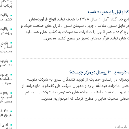
پیشگام 
پرتاب تن
از آمل را بیشتر بشناسید
شرکت دانش بنیان صنایع دیر گداز آمل از سال ۱۳۷۸ با هدف تولید انواع فرآورده‌های
کشور در 
ر عایق نسوز، ملات ، جرم ، سیمان نسوز ، نازل های صنعت فولاد و
روع کرده و هم اکنون با صادرات محصولات به کشور های همسایه
ورزشکار 
ت های تولید فرآورده‌های نسوز در سطح کشور محس...
میلیاردی
دشت‌سر 
ل در مرکز چیست؟
چالوس
زندرانه در راستای حمایت از تولید کنندگان سری به شرکت دلوسه
عمرانی
ی امامزاده عبدالله ع زد و مدیران شرکت طی گفتگو با مازندرانه، از
د نیرو ، وضعیت نامناسب جاده های دسترسی به شرکت و سیستم
رفع د
آسیب‌پذی
عتی صحبت هایی را مطرح کردند که امیدواریم مسئ...
مسیر خد
۲۰ 
طریق الر
ادای 
مازندران ؛