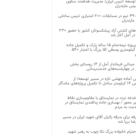
توسعه تنیس ایران/ مدیریت هدفمند سکوی
یس مازندران
رقابت ۴۹ تیم در مسابقات ۲۰۰ امتیازی تنیس ساحلی
مازندران
رقابت‌های کشتی آزاد پیشکسوتان کشور با حضور ۲۳۰
در آمل آغاز شد
پایان پروژه نیمه‌تمام ۱۵ ساله پارک و تکمیل جاده
اصلی ۲ کیلومتری وسطی کلا بزرگ با اعتبار ۵۴۰
بازدید میدانی فرماندار آمل از ۱۴ روستای بخش
در چهارشنبه‌های خدمت‌رسانی
 آماده جهشی تازه در مسیر توسعه/ از
ساماندهی ۱۴ کیلومتر ساحل تا تکمیل پروژه‌های ماندگار
غدغه تردد در نمارستاق با مقاوم‌سازی نقاط
ر محور / بهسازی جاده پدافندی نمارستاق در
مت به مردم
غرفه برای بدرقه زائران آقای شهید ایران در مسیر
ضا برپا شد
احترام خانواده بزرگ نکا چوب به رهبر شهید