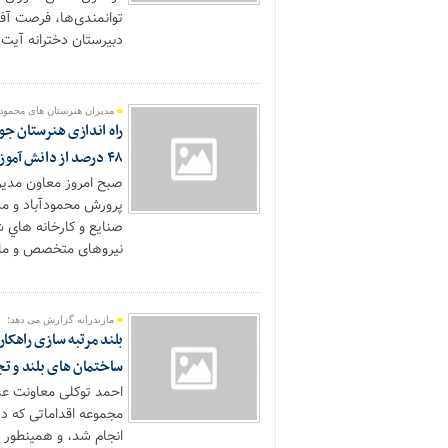
توانمندی‌ها، فرصت آف
دبیرستان دخترانه آیت 
مدیران هنرستان های محمود 
راه اندازی هنرستان ج
۴٨ درصد از دانش آموزان مازندران در سال جاری به شاخه های مهارتی
صبح امروز معاون مدیر
پرورش محمودآباد و م
صنایع و کارخانه هاي ش
نیروهای متخصص و ماهر
مازندرانه گزارش می دهد؛
بلند مرتبه سازی راهکا
ساختمان های بلند و ت
احمد توکلی معاونت عمر
مجموعه اقداماتی که در
انجام شد، و همینطور 