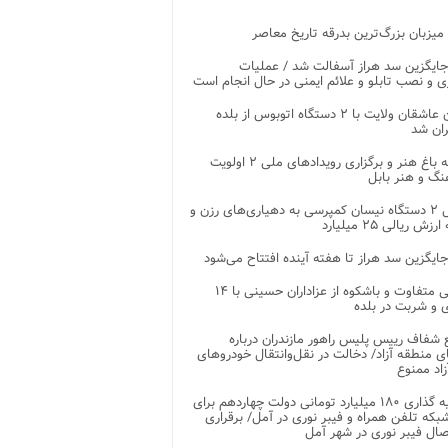
 میزبان بزرگ‌ترین بدرقه تاریخ معاصر
جایگزین سد هراز آسفالت شد / عملیات
ی و نصب تابلو و علائم ایمنی در حال انجام است
کاروان عاشقان ولایت با ۲ دستگاه اتوبوس از بلده
ران شد
توسعه باغ هنر و برگزاری رویدادهای ملی ۲ اولویت
نگ و هنر بابل
تحویل ۲ دستگاه نیسان کمپرسی به دهیاری‌های رزن و
زش ریالی ۲۵ میلیارد
جایگزین سد هراز تا هفته آینده افتتاح می‌شود
پذیرایی متفاوت و باشکوه از عزاداران حسینی با ۱۴
 و شربت در بلده
شفاف رییس پلیس راهور مازندران درباره
 منطقه آزاد/ دخالت در نقل‌وانتقال خودروهای
اد ممنوع
سرمایه گذاری ۱۸۰ میلیارد تومانی دولت چهاردهم برای
که تلفن همراه و فیبر نوری در آمل/ برقراری