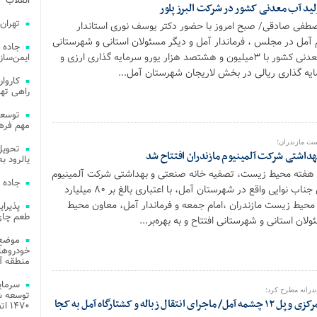
انقلاب
لید آب معدنی کشور در شرکت البرز پلور
تهران
صطفی صادقی/ صبح امروز با حضور دکتر یوسف نوری استاندار
م آمل در مجلس ، فرماندار آمل و دیگر مسئولان استانی و شهرستانی
جاده 
بزرگترین خط تولید آبمعدنی کشور با ۳میلیون و هشتصد هزار یورو سرمایه گذاری ارزی و
ایمن‌ساز
راهی ته
مهم فره
ت مازندران؛
هداشتی شرکت آلمینیوم مازندران افتتاح شد
یالرود به ار
 هفته محیط زیست، تصفیه خانه صنعتی و بهداشتی شرکت آلمینیوم
جاده 
مازندران با مدیر عاملی جناب نوایی واقع در شهرستان آمل، با اعتباری بالغ بر ۸۰ میلیارد
محیط زیست مازندران ،امام جمعه و فرماندار آمل، معاون محیط
طعم چای
ن استانی و شهرستانی افتتاح و به بهره‌بر...
موضع 
خودروهای
منطقه آز
ندرانه مطرح کرد؛
توسعه شب
آخرین وضعیت هسته مرکزی و پل ۱۲ چشمه آمل/ ماجرای انتقال زباله و کشتارگاه آمل به کجا
۱۴۷۰ اتصال فیبر نوری در شهر آمل