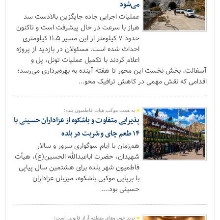
می‌شود
عملیات اجرایی جاده جایگزین بالادست سد
هراز با سرعت در حال پیشرفت است و تاکنون
حدود ۷ کیلومتر از این مسیر ۱۱.۵ کیلومتری
احداث شده است. مسئولان در بازدید از پروژه
اعلام کردند با تکمیل عملیات تونل، پل و
آسفالت، بخش نخست این محور تا هفته آینده به بهره‌برداری می‌رسد؛
اقدامی که نقش مهمی در کاهش ترافیک محو...
به همت موکب هیات فاطمیون بلده؛
پذیرایی متفاوت و باشکوه از عزاداران حسینی با
۱۴ طعم چای و شربت در بلده
هم‌زمان با ایام سوگواری سرور و سالار
شهیدان، حضرت اباعبدالله الحسین(ع)، هیأت
فاطمیون شهر بلده برای هشتمین سال پیاپی
با برپایی موکبی باشکوه، میزبان عزاداران
حسینی بود....
تردد خودروهای منطقه آزاد قانونی است؛