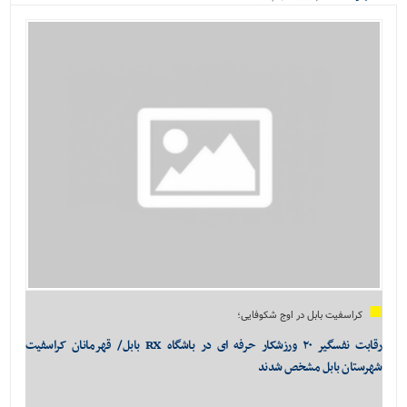
ویژه
کراسفیت بابل در اوج شکوفایی؛
رقابت نفسگیر ۲۰ ورزشکار حرفه ای در باشگاه RX بابل/ قهرمانان کراسفیت
شهرستان بابل مشخص شدند