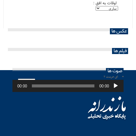
اوقات به افق :
عکس ها
فیلم ها
صوت ها
ای حرمت ۲
پخش‌کننده
صوت
00:00
00:00