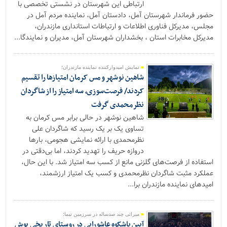
ارتباطی این شهرستان در نشستی تخصصی با
حضور فرماندار شهرستان آمل، دادستان آمل، نماینده مردم آمل در
مجلس، مدیرکل فناوری اطلاعات و ارتباطات استانداری مازندران،
مدیرکل مخابرات استان ، بخشداران شهرستان آمل، مدیران و نمایندگا...
نمایش امیدوارکننده نماینده مازندران؛
شاهین نوشهر و مس کرمان امتیازها را تقسیم
کردند/ فرصت‌سوزی، سه امتیاز را از شاگردان
نظرمحمدی گرفت
شاهین نوشهر در حالی برابر مس کرمان به
تساوی یک بر یک رسید که شاگردان علی
نظرمحمدی با ارائه نمایشی هجومی، بارها
دروازه حریف را تهدید کردند، اما بی‌دقتی در
استفاده از فرصت‌های گلزنی مانع از کسب سه امتیاز شد. با این حال،
عملکرد مثبت شاگردان نظرمحمدی و کسب یک امتیاز ارزشمند،
امیدهای نماینده مازندران برا...
میراثی چند صدساله در سرزمین نیما؛
آیین باشکوه عاشورایی در روستای تاریخی یوش