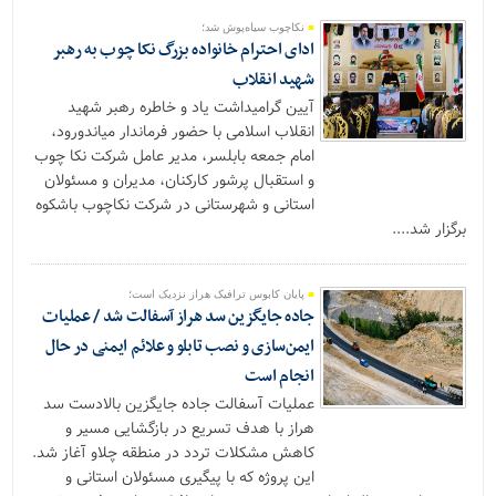
نکاچوب سیاه‌پوش شد؛
ادای احترام خانواده بزرگ نکا چوب به رهبر
شهید انقلاب
آیین گرامیداشت یاد و خاطره رهبر شهید
انقلاب اسلامی با حضور فرماندار میاندورود،
امام جمعه بابلسر، مدیر عامل شرکت نکا چوب
و استقبال پرشور کارکنان، مدیران و مسئولان
استانی و شهرستانی در شرکت نکاچوب باشکوه
برگزار شد....
پایان کابوس ترافیک هراز نزدیک است؛
جاده جایگزین سد هراز آسفالت شد / عملیات
ایمن‌سازی و نصب تابلو و علائم ایمنی در حال
انجام است
عملیات آسفالت جاده جایگزین بالادست سد
هراز با هدف تسریع در بازگشایی مسیر و
کاهش مشکلات تردد در منطقه چلاو آغاز شد.
این پروژه که با پیگیری مسئولان استانی و