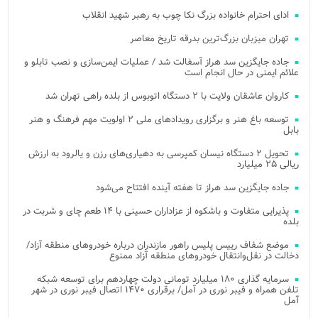
ادای احترام خانواده بزرگ نکا چوب به رهبر شهید انقلاب
تهران میزبان بزرگ‌ترین بدرقه تاریخ معاصر
جاده جایگزین سد هراز آسفالت شد / عملیات ایمن‌سازی و نصب تابلو و
علائم ایمنی در حال انجام است
کاروان عاشقان ولایت با ۲ دستگاه اتوبوس از بلده راهی تهران شد
توسعه باغ هنر و برگزاری رویدادهای ملی ۲ اولویت مهم فرهنگ و هنر
بابل
تحویل ۲ دستگاه نیسان کمپرسی به دهیاری‌های رزن و یالرود به ارزش
ریالی ۲۵ میلیارد
جاده جایگزین سد هراز تا هفته آینده افتتاح می‌شود
پذیرایی متفاوت و باشکوه از عزاداران حسینی با ۱۴ طعم چای و شربت در
بلده
موضع شفاف رییس پلیس راهور مازندران درباره خودروهای منطقه آزاد/
دخالت در نقل‌وانتقال خودروهای منطقه آزاد ممنوع
سرمایه گذاری ۱۸۰ میلیارد تومانی دولت چهاردهم برای توسعه شبکه
تلفن همراه و فیبر نوری در آمل/ برقراری ۱۴۷۰ اتصال فیبر نوری در شهر
آمل