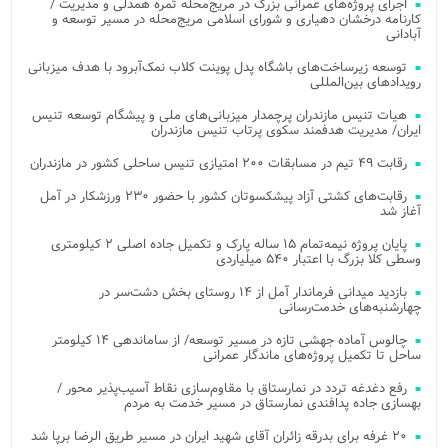
اجرای پروژه‌های عمرانی بزرگ در مریج‌محله ثمره همدلی و مدیریت /
کارنامه درخشان دهیاری و شورای اسلامی مریج‌محله در مسیر توسعه و
آبادانی
توسعه زیرساخت‌های باشگاه پدل پوینت کلاب نمک‌آبرود با هدف میزبانی
رویدادهای بین‌المللی
هیات تنیس مازندران پرچمدار میزبانی‌های ملی و پیشگام توسعه تنیس
ایران/ مدیریت هدفمند سکوی پرتاب تنیس مازندران
رقابت ۴۹ تیم در مسابقات ۲۰۰ امتیازی تنیس ساحلی کشور در مازندران
رقابت‌های کشتی آزاد پیشکسوتان کشور با حضور ۲۳۰ ورزشکار در آمل
آغاز شد
پایان پروژه نیمه‌تمام ۱۵ ساله پارک و تکمیل جاده اصلی ۲ کیلومتری
وسطی کلا بزرگ با اعتبار ۵۴۰ میلیاردی
بازدید میدانی فرماندار آمل از ۱۴ روستای بخش دشت‌سر در
چهارشنبه‌های خدمت‌رسانی
چالوس آماده جهشی تازه در مسیر توسعه/ از ساماندهی ۱۴ کیلومتر
ساحل تا تکمیل پروژه‌های ماندگار عمرانی
رفع دغدغه تردد در نمارستاق با مقاوم‌سازی نقاط آسیب‌پذیر محور /
بهسازی جاده پدافندی نمارستاق در مسیر خدمت به مردم
۲۰ غرفه برای بدرقه زائران آقای شهید ایران در مسیر طریق الرضا برپا شد