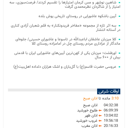
شاهین نوشهر و مس کرمان امتیازها را تقسیم کردند/ فرصت‌سوزی، سه
امتیاز را از شاگردان نظرمحمدی گرفت
آیین باشکوه عاشورایی در روستای تاریخی یوش بلده
سه اثر تازه از مجموعه «مفاخر فریدونکنار» به قلم شعبان آزادی کناری
در آستانه انتشار
کلا میزبان عاشقان اباعبدالله در تاسوعا و عاشورای حسینی/ جلوه‌ای
ماندگار از عزاداری مردم روستای چل در امامزاده روستای کلا
اورطشت؛ میزبان یکی از کهن‌ترین آیین‌های عاشورایی ایران با قدمتی
بیش از ۶۰۰ سال
عروسی حضرت قاسم(ع) با گل‌باران و اشک هزاران دلداده اهل‌بیت(ع)
اوقات شرعی
10
:
3
مانده تا
اذان صبح
04:32:38
اذان صبح
06:09:39
طلوع خورشید
13:04:02
اذان ظهر
19:56:18
غروب خورشید
20:16:33
اذان مغرب