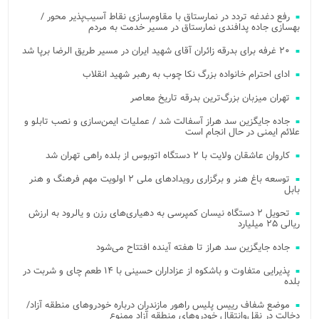
رفع دغدغه تردد در نمارستاق با مقاوم‌سازی نقاط آسیب‌پذیر محور /
بهسازی جاده پدافندی نمارستاق در مسیر خدمت به مردم
۲۰ غرفه برای بدرقه زائران آقای شهید ایران در مسیر طریق الرضا برپا شد
ادای احترام خانواده بزرگ نکا چوب به رهبر شهید انقلاب
تهران میزبان بزرگ‌ترین بدرقه تاریخ معاصر
جاده جایگزین سد هراز آسفالت شد / عملیات ایمن‌سازی و نصب تابلو و
علائم ایمنی در حال انجام است
کاروان عاشقان ولایت با ۲ دستگاه اتوبوس از بلده راهی تهران شد
توسعه باغ هنر و برگزاری رویدادهای ملی ۲ اولویت مهم فرهنگ و هنر
بابل
تحویل ۲ دستگاه نیسان کمپرسی به دهیاری‌های رزن و یالرود به ارزش
ریالی ۲۵ میلیارد
جاده جایگزین سد هراز تا هفته آینده افتتاح می‌شود
پذیرایی متفاوت و باشکوه از عزاداران حسینی با ۱۴ طعم چای و شربت در
بلده
موضع شفاف رییس پلیس راهور مازندران درباره خودروهای منطقه آزاد/
دخالت در نقل‌وانتقال خودروهای منطقه آزاد ممنوع