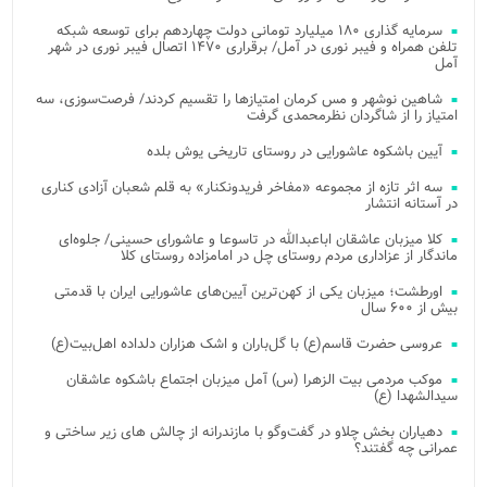
سرمایه گذاری ۱۸۰ میلیارد تومانی دولت چهاردهم برای توسعه شبکه
تلفن همراه و فیبر نوری در آمل/ برقراری ۱۴۷۰ اتصال فیبر نوری در شهر
آمل
شاهین نوشهر و مس کرمان امتیازها را تقسیم کردند/ فرصت‌سوزی، سه
امتیاز را از شاگردان نظرمحمدی گرفت
آیین باشکوه عاشورایی در روستای تاریخی یوش بلده
سه اثر تازه از مجموعه «مفاخر فریدونکنار» به قلم شعبان آزادی کناری
در آستانه انتشار
کلا میزبان عاشقان اباعبدالله در تاسوعا و عاشورای حسینی/ جلوه‌ای
ماندگار از عزاداری مردم روستای چل در امامزاده روستای کلا
اورطشت؛ میزبان یکی از کهن‌ترین آیین‌های عاشورایی ایران با قدمتی
بیش از ۶۰۰ سال
عروسی حضرت قاسم(ع) با گل‌باران و اشک هزاران دلداده اهل‌بیت(ع)
موکب مردمی بیت‌ الزهرا (س) آمل میزبان اجتماع باشکوه عاشقان
سیدالشهدا (ع)
دهیاران بخش چلاو در گفت‌وگو با مازندرانه از چالش های زیر ساختی و
عمرانی چه گفتند؟