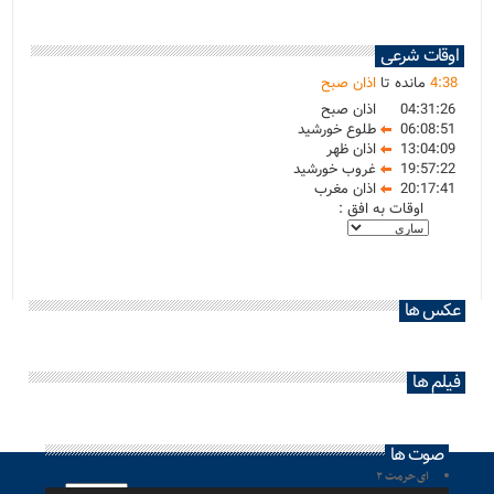
اوقات شرعی
38
:
4
مانده تا
اذان صبح
04:31:26
اذان صبح
06:08:51
طلوع خورشید
13:04:09
اذان ظهر
19:57:22
غروب خورشید
20:17:41
اذان مغرب
اوقات به افق :
عکس ها
فیلم ها
صوت ها
ای حرمت ۲
پخش‌کننده