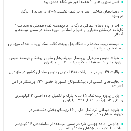
آتش‌ سوزی‌ های ۲ هفته اخیر میانکاله عمدی بود
رویدادهای شاخص هنری در نیمه نخست ۱۴۰۵ در مازندران برگزار
می‌شود
اجرای پروژه‌های عمرانی بزرگ در مریج‌محله ثمره همدلی و مدیریت /
کارنامه درخشان دهیاری و شورای اسلامی مریج‌محله در مسیر توسعه و
آبادانی
توسعه زیرساخت‌های باشگاه پدل پوینت کلاب نمک‌آبرود با هدف میزبانی
رویدادهای بین‌المللی
هیات تنیس مازندران پرچمدار میزبانی‌های ملی و پیشگام توسعه تنیس
ایران/ مدیریت هدفمند سکوی پرتاب تنیس مازندران
رقابت ۴۹ تیم در مسابقات ۲۰۰ امتیازی تنیس ساحلی کشور در مازندران
رقابت‌های کشتی آزاد پیشکسوتان کشور با حضور ۲۳۰ ورزشکار در آمل
آغاز شد
پایان پروژه نیمه‌تمام ۱۵ ساله پارک و تکمیل جاده اصلی ۲ کیلومتری
وسطی کلا بزرگ با اعتبار ۵۴۰ میلیاردی
بازدید میدانی فرماندار آمل از ۱۴ روستای بخش دشت‌سر در
چهارشنبه‌های خدمت‌رسانی
چالوس آماده جهشی تازه در مسیر توسعه/ از ساماندهی ۱۴ کیلومتر
ساحل تا تکمیل پروژه‌های ماندگار عمرانی