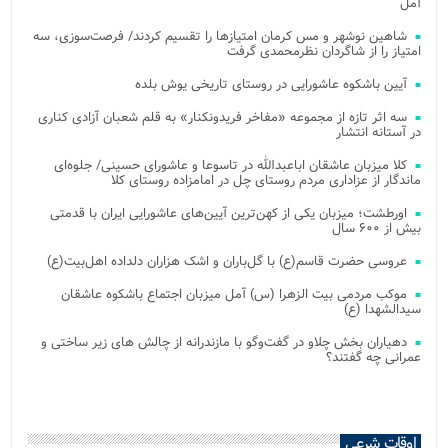
آمل
شاهین نوشهر و مس کرمان امتیازها را تقسیم کردند/ فرصت‌سوزی، سه
امتیاز را از شاگردان نظرمحمدی گرفت
آیین باشکوه عاشورایی در روستای تاریخی یوش بلده
سه اثر تازه از مجموعه «مفاخر فریدونکنار» به قلم شعبان آزادی کناری
در آستانه انتشار
کلا میزبان عاشقان اباعبدالله در تاسوعا و عاشورای حسینی/ جلوه‌ای
ماندگار از عزاداری مردم روستای چل در امامزاده روستای کلا
اورطشت؛ میزبان یکی از کهن‌ترین آیین‌های عاشورایی ایران با قدمتی
بیش از ۶۰۰ سال
عروسی حضرت قاسم(ع) با گل‌باران و اشک هزاران دلداده اهل‌بیت(ع)
موکب مردمی بیت‌ الزهرا (س) آمل میزبان اجتماع باشکوه عاشقان
سیدالشهدا (ع)
دهیاران بخش چلاو در گفت‌وگو با مازندرانه از چالش های زیر ساختی و
عمرانی چه گفتند؟
اوقات شرعی