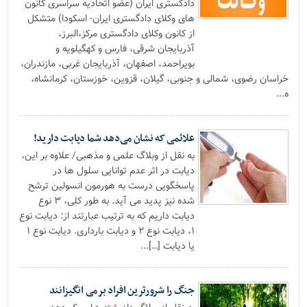
دادگستری ایران (عضو اتحادیه سراسری کانون
های وکلای دادگستری ایران- اسکودا) متشکل
از کانون وکلای دادگستری مرکز،البرز،
آذربایجان شرقی، فارس و کهگیلویه و
بویراحمد، اصفهان، آذربایجان غربی، مازندران،
خراسان رضوی، شمالی و جنوبی، گیلان، قزوین، خوزستان، کرمانشاه،
ه...
علائمی که نشان می‌دهد شما دیابت دارید!
به نقل از وبلاگ علمی و مذهبی/ علاوه بر این،
دیابت در اثر عدم توانایی سلول ها در
پاسخگویی درست به هورمون انسولین ترشح
شده نیز پدید می آید. به طور کلی، ۳ نوع
دیابت داریم که به ترتیب عبارتند از: دیابت نوع
۱، دیابت نوع ۲ و دیابت بارداری. دیابت نوع ۱
یا دیابت […]...
جنگ را شرورترین افراد برمی انگیزانند