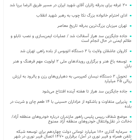
۲۰ غرفه برای بدرقه زائران آقای شهید ایران در مسیر طریق الرضا برپا شد
ادای احترام خانواده بزرگ نکا چوب به رهبر شهید انقلاب
تهران میزبان بزرگ‌ترین بدرقه تاریخ معاصر
جاده جایگزین سد هراز آسفالت شد / عملیات ایمن‌سازی و نصب تابلو و
علائم ایمنی در حال انجام است
کاروان عاشقان ولایت با ۲ دستگاه اتوبوس از بلده راهی تهران شد
توسعه باغ هنر و برگزاری رویدادهای ملی ۲ اولویت مهم فرهنگ و هنر
بابل
تحویل ۲ دستگاه نیسان کمپرسی به دهیاری‌های رزن و یالرود به ارزش
ریالی ۲۵ میلیارد
جاده جایگزین سد هراز تا هفته آینده افتتاح می‌شود
پذیرایی متفاوت و باشکوه از عزاداران حسینی با ۱۴ طعم چای و شربت در
بلده
موضع شفاف رییس پلیس راهور مازندران درباره خودروهای منطقه آزاد/
دخالت در نقل‌وانتقال خودروهای منطقه آزاد ممنوع
سرمایه گذاری ۱۸۰ میلیارد تومانی دولت چهاردهم برای توسعه شبکه
تلفن همراه و فیبر نوری در آمل/ برقراری ۱۴۷۰ اتصال فیبر نوری در شهر