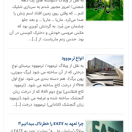
به نقل از وبلاگ دلنوشته های یک دهه
شصتی/ امروز مجبور شدم به سربازی شلیک
کنم … که وقتی روی زمین افتاد اسم زنش را
صدا می‌کرد. ماریا … ماریا … و بعد جلو
چشمان من مُرد. به گردنش آویزی بود که
عکس عروسی خودش و دخترک کم‌سنی در آن
بود. حدس زدم ماریاست. از […]...
انواع ترمووود
به نقل از وبلاگ ترموود/ ترمووود برمبنای نوع
درختی که از آن ساخته می شود (برگ سوزنی،
پهن برگ)، هم دسته بندی می شود. نوع اول
Pine از درخت کاج ساخته می شود. (ترموود
کاج فنلاندی) نوع دوم Ash که از درخت زبان
گنجشک ساخته شده و عرضه می شود.(ترموود
زبان گنجشک کانادایی) ترمووود درخت […]...
چرا تعهد به FATF را خطرناک میدانیم؟!
وبلاگ”سلمان علی ع” نوشت: عهد به FATF از