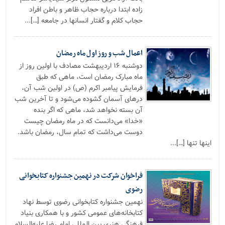
زاده ابتدا درباره حجاب ظاهر و باطن افراد
حجاب کلام و گفتار انسانها در جامعه […]...
اعمال شب و روز اول ماه رمضان
دوشنبه ۱۶ اردیبهشت مصادف با اولین روز از
ماه مبارک رمضان است، ماهی که طبق
فرمایش پیامبر اکرم (ص) در اولین شب آن،
درهاى آسمان گشوده مى‏‌شود و تا آخرین شب
آن بسته نخواهد شد، ماهی که اگر بنده
«خدا» مى‏‌دانست که در ماه رمضان چیست
دوست مى‌‏داشت که تمام سال، رمضان باشد.
اینها تنها […]...
فراخوان شرکت در نهمین جشنواره کتابخوانی
رضوی
نهمین جشنواره کتابخوانی رضوی توسط نهاد
کتابخانه‌های عمومی کشور و با همکاری بنیاد
فرهنگی هنری بین المللی امام رضا علیه‌السلام