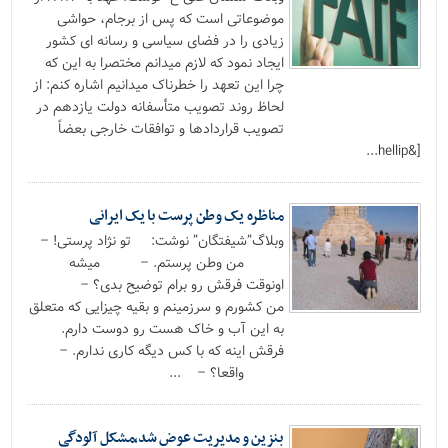
موضوعاتی است که پس از برجام، حواشی
زیادی را در فضای سیاسی و رسانه ای کشور
ایجاد نمود که لازم میدانم مختصرا به این که
چرا این تعهد را خطرناک میدانیم اشاره کنم: از
لحاظ روند تصویب متأسفانه دولت یازدهم در
تصویب قراردادها و توافقات خارجی بعضاً
[&hellip...
مناظره یک وطن پرست با یک ایرانی
وبلاگ”شیفتگان” نوشت: تو نژاد پرستی! –
من وطن پرستم. – میشه
اونوقت فرقش رو برام توضیح بدی؟ –
من کشورم و سرزمینم و بقیه چیزایی که متعلق
به این آب و خاک هست رو دوست دارم.
فرقش اینه که با کس دیگه کاری ندارم. –
واقعا؟ – ...
بنزین و مدیریت عوض شد،مشکل آلودگی