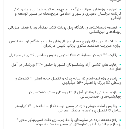
اجرای پروژه‌های عمرانی بزرگ در مریج‌محله ثمره همدلی و مدیریت /
کارنامه درخشان دهیاری و شورای اسلامی مریج‌محله در مسیر توسعه و
آبادانی
توسعه زیرساخت‌های باشگاه پدل پوینت کلاب نمک‌آبرود با هدف میزبانی
رویدادهای بین‌المللی
هیات تنیس مازندران پرچمدار میزبانی‌های ملی و پیشگام توسعه تنیس
ایران/ مدیریت هدفمند سکوی پرتاب تنیس مازندران
رقابت ۴۹ تیم در مسابقات ۲۰۰ امتیازی تنیس ساحلی کشور در مازندران
رقابت‌های کشتی آزاد پیشکسوتان کشور با حضور ۲۳۰ ورزشکار در آمل
آغاز شد
پایان پروژه نیمه‌تمام ۱۵ ساله پارک و تکمیل جاده اصلی ۲ کیلومتری
وسطی کلا بزرگ با اعتبار ۵۴۰ میلیاردی
بازدید میدانی فرماندار آمل از ۱۴ روستای بخش دشت‌سر در
چهارشنبه‌های خدمت‌رسانی
چالوس آماده جهشی تازه در مسیر توسعه/ از ساماندهی ۱۴ کیلومتر
ساحل تا تکمیل پروژه‌های ماندگار عمرانی
رفع دغدغه تردد در نمارستاق با مقاوم‌سازی نقاط آسیب‌پذیر محور /
بهسازی جاده پدافندی نمارستاق در مسیر خدمت به مردم