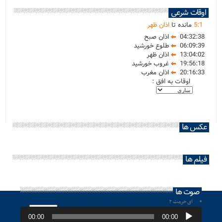
اوقات شرعی
1
:
5
مانده تا
اذان ظهر
04:32:38
اذان صبح
06:09:39
طلوع خورشید
13:04:02
اذان ظهر
19:56:18
غروب خورشید
20:16:33
اذان مغرب
اوقات به افق :
عکس ها
فیلم ها
صوت ها
ای حرمت ۲
پخش‌کننده
صوت
00:00
00:00