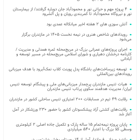
۴ پروژه مهم و حیاتی نور و محمودآباد جان دوباره گرفتند/ از بیمارستان
نور و نیروگاه محمودآباد تا کمربندی رویان و پل آلشرود
آتش‌ سوزی‌ های ۲ هفته اخیر میانکاله عمدی بود
رویدادهای شاخص هنری در نیمه نخست ۱۴۰۵ در مازندران برگزار
می‌شود
اجرای پروژه‌های عمرانی بزرگ در مریج‌محله ثمره همدلی و مدیریت /
کارنامه درخشان دهیاری و شورای اسلامی مریج‌محله در مسیر توسعه و
آبادانی
توسعه زیرساخت‌های باشگاه پدل پوینت کلاب نمک‌آبرود با هدف میزبانی
رویدادهای بین‌المللی
هیات تنیس مازندران پرچمدار میزبانی‌های ملی و پیشگام توسعه تنیس
ایران/ مدیریت هدفمند سکوی پرتاب تنیس مازندران
رقابت ۴۹ تیم در مسابقات ۲۰۰ امتیازی تنیس ساحلی کشور در مازندران
رقابت‌های کشتی آزاد پیشکسوتان کشور با حضور ۲۳۰ ورزشکار در آمل
آغاز شد
پایان پروژه نیمه‌تمام ۱۵ ساله پارک و تکمیل جاده اصلی ۲ کیلومتری
وسطی کلا بزرگ با اعتبار ۵۴۰ میلیاردی
بازدید میدانی فرماندار آمل از ۱۴ روستای بخش دشت‌سر در