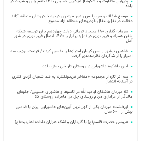
پذیرایی متفاوت و باشکوه از عزاداران حسینی با ۱۴ طعم چای و شربت در
بلده
موضع شفاف رییس پلیس راهور مازندران درباره خودروهای منطقه آزاد/
دخالت در نقل‌وانتقال خودروهای منطقه آزاد ممنوع
سرمایه گذاری ۱۸۰ میلیارد تومانی دولت چهاردهم برای توسعه شبکه
تلفن همراه و فیبر نوری در آمل/ برقراری ۱۴۷۰ اتصال فیبر نوری در شهر
آمل
شاهین نوشهر و مس کرمان امتیازها را تقسیم کردند/ فرصت‌سوزی، سه
امتیاز را از شاگردان نظرمحمدی گرفت
آیین باشکوه عاشورایی در روستای تاریخی یوش بلده
سه اثر تازه از مجموعه «مفاخر فریدونکنار» به قلم شعبان آزادی کناری
در آستانه انتشار
کلا میزبان عاشقان اباعبدالله در تاسوعا و عاشورای حسینی/ جلوه‌ای
ماندگار از عزاداری مردم روستای چل در امامزاده روستای کلا
اورطشت؛ میزبان یکی از کهن‌ترین آیین‌های عاشورایی ایران با قدمتی
بیش از ۶۰۰ سال
عروسی حضرت قاسم(ع) با گل‌باران و اشک هزاران دلداده اهل‌بیت(ع)