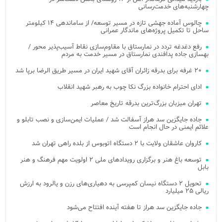
چهارشنبه‌های خدمت‌رسانی
چالوس آماده جهشی تازه در مسیر توسعه/ از ساماندهی ۱۴ کیلومتر
ساحل تا تکمیل پروژه‌های ماندگار عمرانی
رفع دغدغه تردد در نمارستاق با مقاوم‌سازی نقاط آسیب‌پذیر محور /
بهسازی جاده پدافندی نمارستاق در مسیر خدمت به مردم
۲۰ غرفه برای بدرقه زائران آقای شهید ایران در مسیر طریق الرضا برپا شد
ادای احترام خانواده بزرگ نکا چوب به رهبر شهید انقلاب
تهران میزبان بزرگ‌ترین بدرقه تاریخ معاصر
جاده جایگزین سد هراز آسفالت شد / عملیات ایمن‌سازی و نصب تابلو و
علائم ایمنی در حال انجام است
کاروان عاشقان ولایت با ۲ دستگاه اتوبوس از بلده راهی تهران شد
توسعه باغ هنر و برگزاری رویدادهای ملی ۲ اولویت مهم فرهنگ و هنر
بابل
تحویل ۲ دستگاه نیسان کمپرسی به دهیاری‌های رزن و یالرود به ارزش
ریالی ۲۵ میلیارد
جاده جایگزین سد هراز تا هفته آینده افتتاح می‌شود