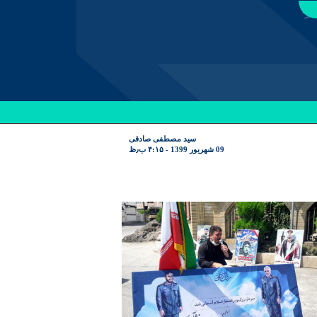
سید مصطفی صادقی
09 شهریور 1399 - ۴:۱۵ ب٫ظ