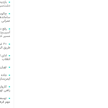
دشت‌سر 
چالوس
عمرانی
رفع د
آسیب‌پذی
مسیر خد
۲۰ 
طریق الر
ادای 
انقلاب
تهران
جاده 
ایمن‌ساز
راهی ته
مهم فره