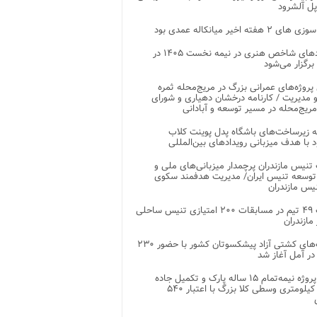
پل آلشرود
 ۲ هفته اخیر میانکاله عمدی بود
رویدادهای شاخص هنری در نیمه نخست ۱۴۰۵ در
 برگزار می‌شود
 پروژه‌های عمرانی بزرگ در مریج‌محله ثمره
 مدیریت / کارنامه درخشان دهیاری و شورای
ریج‌محله در مسیر توسعه و آبادانی
 زیرساخت‌های باشگاه پدل پوینت کلاب
د با هدف میزبانی رویدادهای بین‌المللی
تنیس مازندران پرچمدار میزبانی‌های ملی و
توسعه تنیس ایران/ مدیریت هدفمند سکوی
یس مازندران
رقابت ۴۹ تیم در مسابقات ۲۰۰ امتیازی تنیس ساحلی
مازندران
رقابت‌های کشتی آزاد پیشکسوتان کشور با حضور ۲۳۰
در آمل آغاز شد
پایان پروژه نیمه‌تمام ۱۵ ساله پارک و تکمیل جاده
اصلی ۲ کیلومتری وسطی کلا بزرگ با اعتبار ۵۴۰