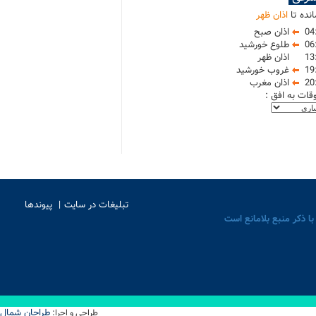
نده تا
اذان ظهر
04
اذان صبح
06
طلوع خورشید
13
اذان ظهر
19
غروب خورشید
20
اذان مغرب
وقات به افق :
تبلیغات در سایت
پیوندها
با ذکر منبع بلامانع است
طراحان شمال
طراحی و اجرا: