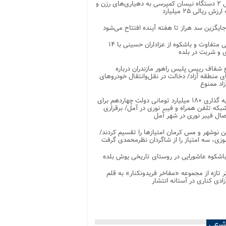
تحویل ۲ دستگاه نیسان کمپرسی به دهیاری‌های رزن و
زش ریالی ۲۵ میلیارد
جایگزین سد هراز تا هفته آینده افتتاح می‌شود
پذیرایی متفاوت و باشکوه از عزاداران حسینی با ۱۴
 و شربت در بلده
شفاف رییس پلیس راهور مازندران درباره
 منطقه آزاد/ دخالت در نقل‌وانتقال خودروهای
اد ممنوع
سرمایه گذاری ۱۸۰ میلیارد تومانی دولت چهاردهم برای
که تلفن همراه و فیبر نوری در آمل/ برقراری
 نوشهر و مس کرمان امتیازها را تقسیم کردند/
زی، سه امتیاز را از شاگردان نظرمحمدی گرفت
باشکوه عاشورایی در روستای تاریخی یوش بلده
ر تازه از مجموعه «مفاخر فریدونکنار» به قلم
ادی کناری در آستانه انتشار
شرعی