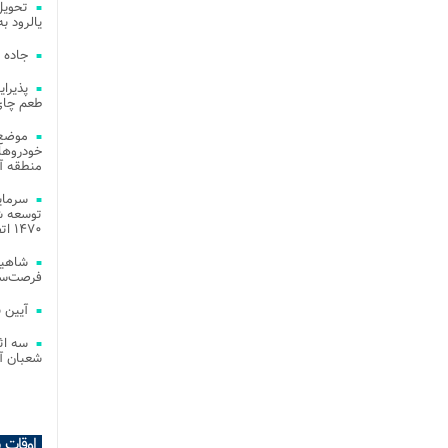
یالرود به ار
جاده 
طعم چای
موضع 
خودروهای
منطقه آز
توسعه شب
۱۴۷۰ اتصال فیبر نوری در شهر آمل
شاهین
فرصت‌سو
آیین 
سه اث
شعبان آز
اوقات 