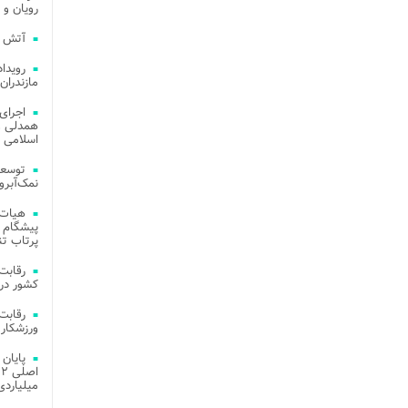
رویان و 
آتش‌ سوزی‌ های
مازندران
اجرای
همدلی و
اسلامی م
توسعه
نمک‌آبرو
هیات 
پیشگام 
پرتاب تن
کشور در 
ورزشکار 
میلیاردی