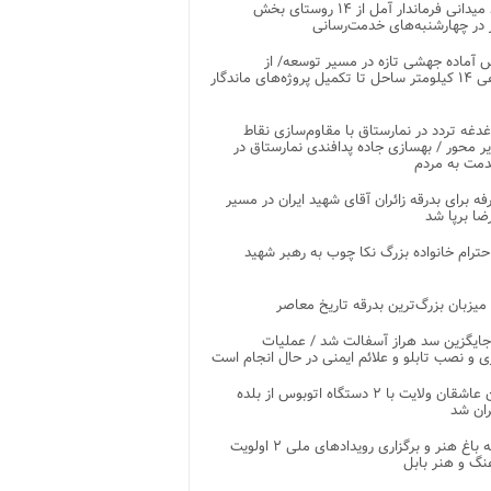
بازدید میدانی فرماندار آمل از ۱۴ روستای بخش
در چهارشنبه‌های خدمت‌رسانی
 آماده جهشی تازه در مسیر توسعه/ از
ساماندهی ۱۴ کیلومتر ساحل تا تکمیل پروژه‌های ماندگار
غدغه تردد در نمارستاق با مقاوم‌سازی نقاط
ر محور / بهسازی جاده پدافندی نمارستاق در
مت به مردم
غرفه برای بدرقه زائران آقای شهید ایران در مسیر
ضا برپا شد
احترام خانواده بزرگ نکا چوب به رهبر شهید
 میزبان بزرگ‌ترین بدرقه تاریخ معاصر
جایگزین سد هراز آسفالت شد / عملیات
ی و نصب تابلو و علائم ایمنی در حال انجام است
کاروان عاشقان ولایت با ۲ دستگاه اتوبوس از بلده
ران شد
توسعه باغ هنر و برگزاری رویدادهای ملی ۲ اولویت
نگ و هنر بابل