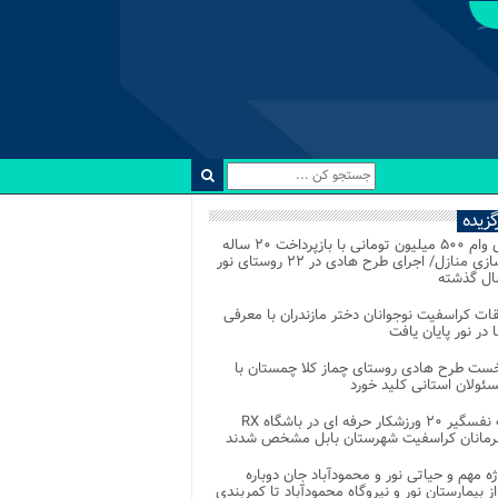
رگزیده
اعطای وام ۵۰۰ میلیون تومانی با بازپرداخت ۲۰ ساله
برای نوسازی منازل/ اجرای طرح هادی در ۲۲ روستای نور
ل گذشته
ات کراسفیت نوجوانان دختر مازندران با معرفی
 در نور پایان یافت
خست طرح هادی روستای چماز کلا چمستان با
ئولان استانی کلید خورد
رقابت نفسگیر ۲۰ ورزشکار حرفه ای در باشگاه RX
هرمانان کراسفیت شهرستان بابل مشخص شدند
وژه مهم و حیاتی نور و محمودآباد جان دوباره
از بیمارستان نور و نیروگاه محمودآباد تا کمربندی