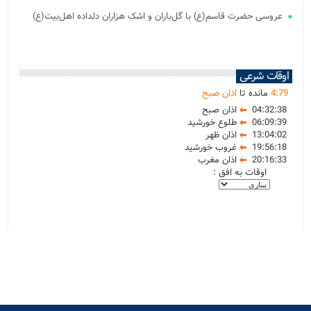
عروسی حضرت قاسم(ع) با گل‌باران و اشک هزاران دلداده اهل‌بیت(ع)
اوقات شرعی
79
:
4
مانده تا
اذان صبح
04:32:38
اذان صبح
06:09:39
طلوع خورشید
13:04:02
اذان ظهر
19:56:18
غروب خورشید
20:16:33
اذان مغرب
اوقات به افق :