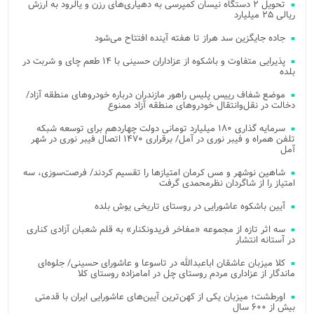
تحویل ۲ دستگاه نیسان کمپرسی به دهیاری‌های رزن و یالرود به ارزش
ریالی ۲۵ میلیارد
جاده جایگزین سد هراز تا هفته آینده افتتاح می‌شود
پذیرایی متفاوت و باشکوه از عزاداران حسینی با ۱۴ طعم چای و شربت در
بلده
موضع شفاف رییس پلیس راهور مازندران درباره خودروهای منطقه آزاد/
دخالت در نقل‌وانتقال خودروهای منطقه آزاد ممنوع
سرمایه گذاری ۱۸۰ میلیارد تومانی دولت چهاردهم برای توسعه شبکه
تلفن همراه و فیبر نوری در آمل/ برقراری ۱۴۷۰ اتصال فیبر نوری در شهر
آمل
شاهین نوشهر و مس کرمان امتیازها را تقسیم کردند/ فرصت‌سوزی، سه
امتیاز را از شاگردان نظرمحمدی گرفت
آیین باشکوه عاشورایی در روستای تاریخی یوش بلده
سه اثر تازه از مجموعه «مفاخر فریدونکنار» به قلم شعبان آزادی کناری
در آستانه انتشار
کلا میزبان عاشقان اباعبدالله در تاسوعا و عاشورای حسینی/ جلوه‌ای
ماندگار از عزاداری مردم روستای چل در امامزاده روستای کلا
اورطشت؛ میزبان یکی از کهن‌ترین آیین‌های عاشورایی ایران با قدمتی
بیش از ۶۰۰ سال