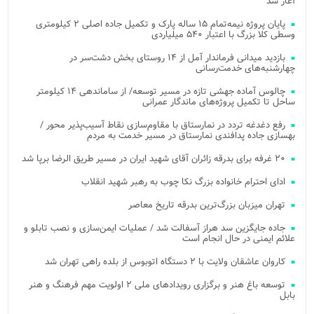
آغاز شد
پایان پروژه نیمه‌تمام ۱۵ ساله پارک و تکمیل جاده اصلی ۲ کیلومتری
وسطی کلا بزرگ با اعتبار ۵۴۰ میلیاردی
بازدید میدانی فرماندار آمل از ۱۴ روستای بخش دشت‌سر در
چهارشنبه‌های خدمت‌رسانی
چالوس آماده جهشی تازه در مسیر توسعه/ از ساماندهی ۱۴ کیلومتر
ساحل تا تکمیل پروژه‌های ماندگار عمرانی
رفع دغدغه تردد در نمارستاق با مقاوم‌سازی نقاط آسیب‌پذیر محور /
بهسازی جاده پدافندی نمارستاق در مسیر خدمت به مردم
۲۰ غرفه برای بدرقه زائران آقای شهید ایران در مسیر طریق الرضا برپا شد
ادای احترام خانواده بزرگ نکا چوب به رهبر شهید انقلاب
تهران میزبان بزرگ‌ترین بدرقه تاریخ معاصر
جاده جایگزین سد هراز آسفالت شد / عملیات ایمن‌سازی و نصب تابلو و
علائم ایمنی در حال انجام است
کاروان عاشقان ولایت با ۲ دستگاه اتوبوس از بلده راهی تهران شد
توسعه باغ هنر و برگزاری رویدادهای ملی ۲ اولویت مهم فرهنگ و هنر
بابل