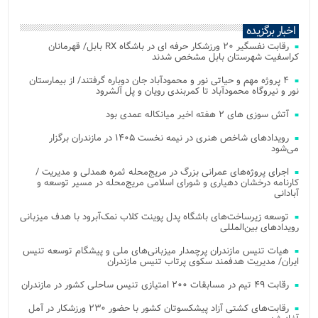
اخبار برگزیده
رقابت نفسگیر ۲۰ ورزشکار حرفه ای در باشگاه RX بابل/ قهرمانان
کراسفیت شهرستان بابل مشخص شدند
۴ پروژه مهم و حیاتی نور و محمودآباد جان دوباره گرفتند/ از بیمارستان
نور و نیروگاه محمودآباد تا کمربندی رویان و پل آلشرود
آتش‌ سوزی‌ های ۲ هفته اخیر میانکاله عمدی بود
رویدادهای شاخص هنری در نیمه نخست ۱۴۰۵ در مازندران برگزار
می‌شود
اجرای پروژه‌های عمرانی بزرگ در مریج‌محله ثمره همدلی و مدیریت /
کارنامه درخشان دهیاری و شورای اسلامی مریج‌محله در مسیر توسعه و
آبادانی
توسعه زیرساخت‌های باشگاه پدل پوینت کلاب نمک‌آبرود با هدف میزبانی
رویدادهای بین‌المللی
هیات تنیس مازندران پرچمدار میزبانی‌های ملی و پیشگام توسعه تنیس
ایران/ مدیریت هدفمند سکوی پرتاب تنیس مازندران
رقابت ۴۹ تیم در مسابقات ۲۰۰ امتیازی تنیس ساحلی کشور در مازندران
رقابت‌های کشتی آزاد پیشکسوتان کشور با حضور ۲۳۰ ورزشکار در آمل