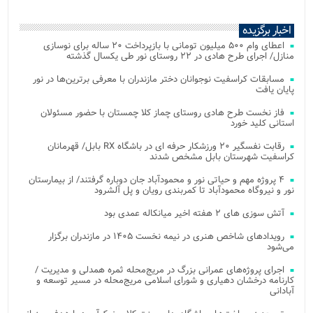
اخبار برگزیده
اعطای وام ۵۰۰ میلیون تومانی با بازپرداخت ۲۰ ساله برای نوسازی
منازل/ اجرای طرح هادی در ۲۲ روستای نور طی یکسال گذشته
مسابقات کراسفیت نوجوانان دختر مازندران با معرفی برترین‌ها در نور
پایان یافت
فاز نخست طرح هادی روستای چماز کلا چمستان با حضور مسئولان
استانی کلید خورد
رقابت نفسگیر ۲۰ ورزشکار حرفه ای در باشگاه RX بابل/ قهرمانان
کراسفیت شهرستان بابل مشخص شدند
۴ پروژه مهم و حیاتی نور و محمودآباد جان دوباره گرفتند/ از بیمارستان
نور و نیروگاه محمودآباد تا کمربندی رویان و پل آلشرود
آتش‌ سوزی‌ های ۲ هفته اخیر میانکاله عمدی بود
رویدادهای شاخص هنری در نیمه نخست ۱۴۰۵ در مازندران برگزار
می‌شود
اجرای پروژه‌های عمرانی بزرگ در مریج‌محله ثمره همدلی و مدیریت /
کارنامه درخشان دهیاری و شورای اسلامی مریج‌محله در مسیر توسعه و
آبادانی