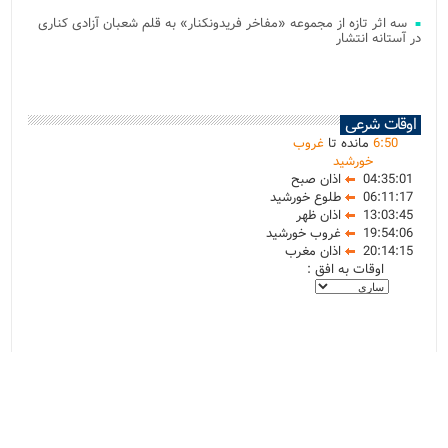
سه اثر تازه از مجموعه «مفاخر فریدونکنار» به قلم شعبان آزادی کناری
در آستانه انتشار
اوقات شرعی
50
:
6
مانده تا
غروب
خورشید
04:35:01
اذان صبح
06:11:17
طلوع خورشید
13:03:45
اذان ظهر
19:54:06
غروب خورشید
20:14:15
اذان مغرب
اوقات به افق :