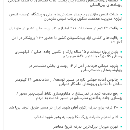
توسعه زیرساخت‌های باشگاه پدل پوینت کلاب نمک‌آبرود با هدف میزبانی
رویدادهای بین‌المللی
هیات تنیس مازندران پرچمدار میزبانی‌های ملی و پیشگام توسعه تنیس
ایران/ مدیریت هدفمند سکوی پرتاب تنیس مازندران
رقابت ۴۹ تیم در مسابقات ۲۰۰ امتیازی تنیس ساحلی کشور در مازندران
رقابت‌های کشتی آزاد پیشکسوتان کشور با حضور ۲۳۰ ورزشکار در آمل
آغاز شد
پایان پروژه نیمه‌تمام ۱۵ ساله پارک و تکمیل جاده اصلی ۲ کیلومتری
وسطی کلا بزرگ با اعتبار ۵۴۰ میلیاردی
بازدید میدانی فرماندار آمل از ۱۴ روستای بخش دشت‌سر در
چهارشنبه‌های خدمت‌رسانی
چالوس آماده جهشی تازه در مسیر توسعه/ از ساماندهی ۱۴ کیلومتر
ساحل تا تکمیل پروژه‌های ماندگار عمرانی
رفع دغدغه تردد در نمارستاق با مقاوم‌سازی نقاط آسیب‌پذیر محور /
بهسازی جاده پدافندی نمارستاق در مسیر خدمت به مردم
۲۰ غرفه برای بدرقه زائران آقای شهید ایران در مسیر طریق الرضا برپا شد
ادای احترام خانواده بزرگ نکا چوب به رهبر شهید انقلاب
تهران میزبان بزرگ‌ترین بدرقه تاریخ معاصر