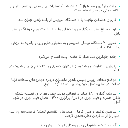
جاده جایگزین سد هراز آسفالت شد / عملیات ایمن‌سازی و نصب تابلو و
علائم ایمنی در حال انجام است
کاروان عاشقان ولایت با ۲ دستگاه اتوبوس از بلده راهی تهران شد
توسعه باغ هنر و برگزاری رویدادهای ملی ۲ اولویت مهم فرهنگ و هنر
بابل
تحویل ۲ دستگاه نیسان کمپرسی به دهیاری‌های رزن و یالرود به ارزش
ریالی ۲۵ میلیارد
جاده جایگزین سد هراز تا هفته آینده افتتاح می‌شود
پذیرایی متفاوت و باشکوه از عزاداران حسینی با ۱۴ طعم چای و شربت در
بلده
موضع شفاف رییس پلیس راهور مازندران درباره خودروهای منطقه آزاد/
دخالت در نقل‌وانتقال خودروهای منطقه آزاد ممنوع
سرمایه گذاری ۱۸۰ میلیارد تومانی دولت چهاردهم برای توسعه شبکه
تلفن همراه و فیبر نوری در آمل/ برقراری ۱۴۷۰ اتصال فیبر نوری در شهر
آمل
شاهین نوشهر و مس کرمان امتیازها را تقسیم کردند/ فرصت‌سوزی، سه
امتیاز را از شاگردان نظرمحمدی گرفت
آیین باشکوه عاشورایی در روستای تاریخی یوش بلده