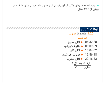
اورطشت؛ میزبان یکی از کهن‌ترین آیین‌های عاشورایی ایران با قدمتی
بیش از ۶۰۰ سال
اوقات شرعی
26
:
1
مانده تا
غروب
خورشید
04:32:38
اذان صبح
06:09:39
طلوع خورشید
13:04:02
اذان ظهر
19:56:18
غروب خورشید
20:16:33
اذان مغرب
اوقات به افق :