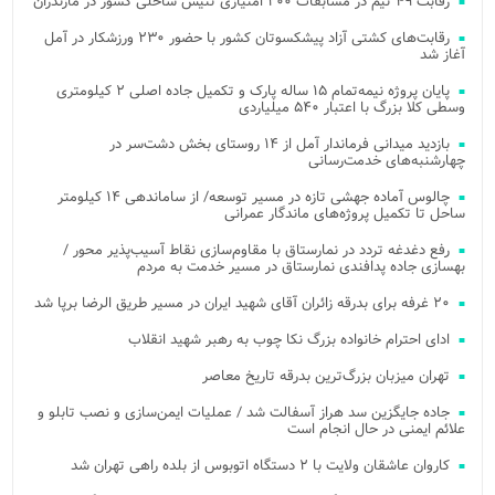
رقابت ۴۹ تیم در مسابقات ۲۰۰ امتیازی تنیس ساحلی کشور در مازندران
رقابت‌های کشتی آزاد پیشکسوتان کشور با حضور ۲۳۰ ورزشکار در آمل
آغاز شد
پایان پروژه نیمه‌تمام ۱۵ ساله پارک و تکمیل جاده اصلی ۲ کیلومتری
وسطی کلا بزرگ با اعتبار ۵۴۰ میلیاردی
بازدید میدانی فرماندار آمل از ۱۴ روستای بخش دشت‌سر در
چهارشنبه‌های خدمت‌رسانی
چالوس آماده جهشی تازه در مسیر توسعه/ از ساماندهی ۱۴ کیلومتر
ساحل تا تکمیل پروژه‌های ماندگار عمرانی
رفع دغدغه تردد در نمارستاق با مقاوم‌سازی نقاط آسیب‌پذیر محور /
بهسازی جاده پدافندی نمارستاق در مسیر خدمت به مردم
۲۰ غرفه برای بدرقه زائران آقای شهید ایران در مسیر طریق الرضا برپا شد
ادای احترام خانواده بزرگ نکا چوب به رهبر شهید انقلاب
تهران میزبان بزرگ‌ترین بدرقه تاریخ معاصر
جاده جایگزین سد هراز آسفالت شد / عملیات ایمن‌سازی و نصب تابلو و
علائم ایمنی در حال انجام است
کاروان عاشقان ولایت با ۲ دستگاه اتوبوس از بلده راهی تهران شد