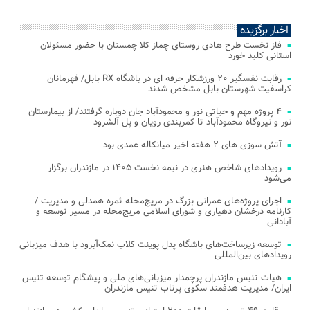
اخبار برگزیده
فاز نخست طرح هادی روستای چماز کلا چمستان با حضور مسئولان
استانی کلید خورد
رقابت نفسگیر ۲۰ ورزشکار حرفه ای در باشگاه RX بابل/ قهرمانان
کراسفیت شهرستان بابل مشخص شدند
۴ پروژه مهم و حیاتی نور و محمودآباد جان دوباره گرفتند/ از بیمارستان
نور و نیروگاه محمودآباد تا کمربندی رویان و پل آلشرود
آتش‌ سوزی‌ های ۲ هفته اخیر میانکاله عمدی بود
رویدادهای شاخص هنری در نیمه نخست ۱۴۰۵ در مازندران برگزار
می‌شود
اجرای پروژه‌های عمرانی بزرگ در مریج‌محله ثمره همدلی و مدیریت /
کارنامه درخشان دهیاری و شورای اسلامی مریج‌محله در مسیر توسعه و
آبادانی
توسعه زیرساخت‌های باشگاه پدل پوینت کلاب نمک‌آبرود با هدف میزبانی
رویدادهای بین‌المللی
هیات تنیس مازندران پرچمدار میزبانی‌های ملی و پیشگام توسعه تنیس
ایران/ مدیریت هدفمند سکوی پرتاب تنیس مازندران