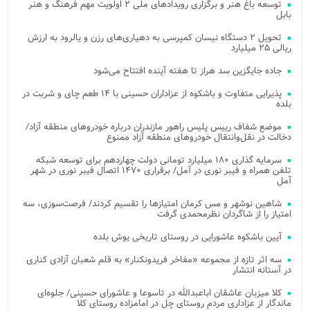
توسعه باغ هنر و برگزاری رویدادهای ملی ۲ اولویت مهم فرهنگ و هنر
بابل
تحویل ۲ دستگاه نیسان کمپرسی به دهیاری‌های رزن و یالرود به ارزش
ریالی ۲۵ میلیارد
جاده جایگزین سد هراز تا هفته آینده افتتاح می‌شود
پذیرایی متفاوت و باشکوه از عزاداران حسینی با ۱۴ طعم چای و شربت در
بلده
موضع شفاف رییس پلیس راهور مازندران درباره خودروهای منطقه آزاد/
دخالت در نقل‌وانتقال خودروهای منطقه آزاد ممنوع
سرمایه گذاری ۱۸۰ میلیارد تومانی دولت چهاردهم برای توسعه شبکه
تلفن همراه و فیبر نوری در آمل/ برقراری ۱۴۷۰ اتصال فیبر نوری در شهر
آمل
شاهین نوشهر و مس کرمان امتیازها را تقسیم کردند/ فرصت‌سوزی، سه
امتیاز را از شاگردان نظرمحمدی گرفت
آیین باشکوه عاشورایی در روستای تاریخی یوش بلده
سه اثر تازه از مجموعه «مفاخر فریدونکنار» به قلم شعبان آزادی کناری
در آستانه انتشار
کلا میزبان عاشقان اباعبدالله در تاسوعا و عاشورای حسینی/ جلوه‌ای
ماندگار از عزاداری مردم روستای چل در امامزاده روستای کلا