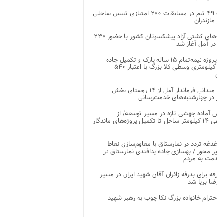
رقابت ۴۹ تیم در مسابقات ۲۰۰ امتیازی تنیس ساحلی
مازندران
رقابت‌های کشتی آزاد پیشکسوتان کشور با حضور ۲۳۰
در آمل آغاز شد
پایان پروژه نیمه‌تمام ۱۵ ساله پارک و تکمیل جاده
اصلی ۲ کیلومتری وسطی کلا بزرگ با اعتبار ۵۴۰
بازدید میدانی فرماندار آمل از ۱۴ روستای بخش
در چهارشنبه‌های خدمت‌رسانی
 آماده جهشی تازه در مسیر توسعه/ از
ساماندهی ۱۴ کیلومتر ساحل تا تکمیل پروژه‌های ماندگار
غدغه تردد در نمارستاق با مقاوم‌سازی نقاط
ر محور / بهسازی جاده پدافندی نمارستاق در
مت به مردم
غرفه برای بدرقه زائران آقای شهید ایران در مسیر
ضا برپا شد
احترام خانواده بزرگ نکا چوب به رهبر شهید