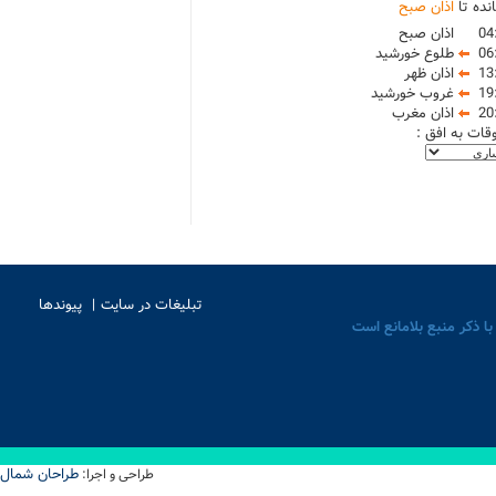
نده تا
اذان صبح
04
اذان صبح
06
طلوع خورشید
13
اذان ظهر
19
غروب خورشید
20
اذان مغرب
وقات به افق :
تبلیغات در سایت
پیوندها
با ذکر منبع بلامانع است
طراحان شمال
طراحی و اجرا: