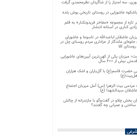
زی، سه امتیاز را از شاگردان نظرمحمدی گرفت
باشکوه عاشورایی در روستای تاریخی یوش بلده
ر تازه از مجموعه «مفاخر فریدونکنار» به قلم
ادی کناری در آستانه انتشار
زبان عاشقان اباعبدالله در تاسوعا و عاشورای
لوه‌ای ماندگار از عزاداری مردم روستای چل در
 روستای کلا
ت؛ میزبان یکی از کهن‌ترین آیین‌های عاشورایی
متی بیش از ۶۰۰ سال
 حضرت قاسم(ع) با گل‌باران و اشک هزاران
هل‌بیت(ع)
مردمی بیت‌ الزهرا (س) آمل میزبان اجتماع
عاشقان سیدالشهدا (ع)
ان بخش چلاو در گفت‌وگو با مازندرانه از چالش
 ساختی و عمرانی چه گفتند؟
شرعی