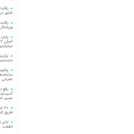
کشور در 
ورزشکار 
میلیاردی
دشت‌سر 
چالوس
عمرانی
رفع د
آسیب‌پذی
مسیر خد
۲۰ 
طریق الر
ادای 
انقلاب