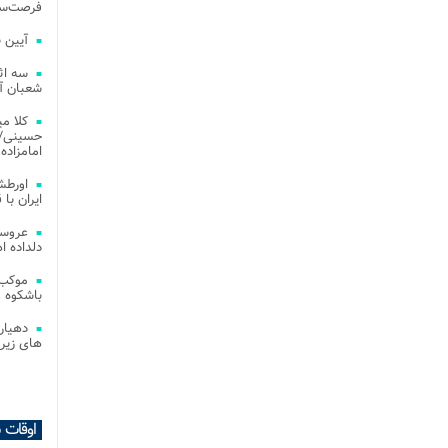
فرصت‌سو
آیین 
سه اث
شعبان آز
کلا می
حسینی/ ج
امامزاده
اورطش
ایران با قد
عروسی
دلداده ا
موکب 
باشکوه 
دهیار
های زیر
اوقات 