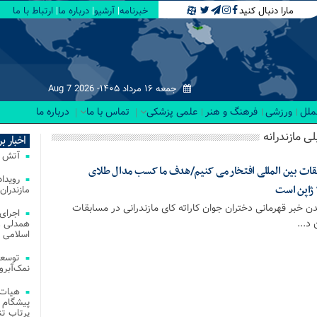
مارا دنبال کنید
خبرنامه
آرشیو
درباره ما
ارتباط با ما
جمعه ۱۶ مرداد ۱۴۰۵-
Aug 7 2026
لملل
ورزشی
فرهنگ و هنر
علمی پزشکی
تماس با ما
درباره ما
ی مازندرانه
اخبار ب
آتش‌ سوزی‌ های
ات بین المللی افتخار می کنیم/هدف ما کسب مدال طلای
مازندران
 خبر قهرمانی دختران جوان کاراته کای مازندرانی در مسابقات
اجرای
همدلی و
اسلامی م
توسعه
نمک‌آبرو
هیات 
پیشگام 
پرتاب تن