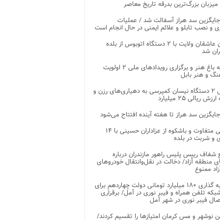
 میزبان بزرگ‌ترین بدرقه تاریخ معاصر
جایگزین سد هراز آسفالت شد / عملیات
ی و نصب تابلو و علائم ایمنی در حال انجام است
کاروان عاشقان ولایت با ۲ دستگاه اتوبوس از بلده
ران شد
توسعه باغ هنر و برگزاری رویدادهای ملی ۲ اولویت
نگ و هنر بابل
تحویل ۲ دستگاه نیسان کمپرسی به دهیاری‌های رزن و
زش ریالی ۲۵ میلیارد
جایگزین سد هراز تا هفته آینده افتتاح می‌شود
پذیرایی متفاوت و باشکوه از عزاداران حسینی با ۱۴
 و شربت در بلده
شفاف رییس پلیس راهور مازندران درباره
 منطقه آزاد/ دخالت در نقل‌وانتقال خودروهای
اد ممنوع
سرمایه گذاری ۱۸۰ میلیارد تومانی دولت چهاردهم برای
که تلفن همراه و فیبر نوری در آمل/ برقراری
 نوشهر و مس کرمان امتیازها را تقسیم کردند/