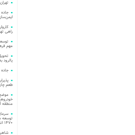
تهران
جاده 
ایمن‌ساز
راهی ته
مهم فره
یالرود به ار
جاده 
طعم چای
موضع 
خودروهای
منطقه آز
توسعه شب
۱۴۷۰ اتصال فیبر نوری در شهر آمل
شاهین