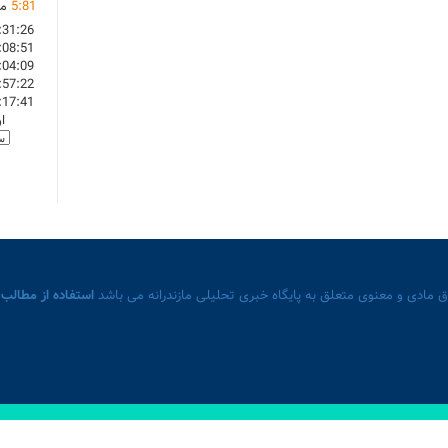
81
:
5
ما
:31:26
:08:51
:04:09
:57:22
:17:41
ا
 مادی و معنوی متعلق به پایگاه خبری تحلیلی مازندرانه می باشد
استفاده از مطالب 