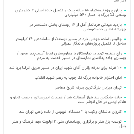
آغاز شد
پایان پروژه نیمه‌تمام ۱۵ ساله پارک و تکمیل جاده اصلی ۲ کیلومتری
وسطی کلا بزرگ با اعتبار ۵۴۰ میلیاردی
بازدید میدانی فرماندار آمل از ۱۴ روستای بخش دشت‌سر در
چهارشنبه‌های خدمت‌رسانی
چالوس آماده جهشی تازه در مسیر توسعه/ از ساماندهی ۱۴ کیلومتر
ساحل تا تکمیل پروژه‌های ماندگار عمرانی
رفع دغدغه تردد در نمارستاق با مقاوم‌سازی نقاط آسیب‌پذیر محور /
بهسازی جاده پدافندی نمارستاق در مسیر خدمت به مردم
۲۰ غرفه برای بدرقه زائران آقای شهید ایران در مسیر طریق الرضا برپا شد
ادای احترام خانواده بزرگ نکا چوب به رهبر شهید انقلاب
تهران میزبان بزرگ‌ترین بدرقه تاریخ معاصر
جاده جایگزین سد هراز آسفالت شد / عملیات ایمن‌سازی و نصب تابلو و
علائم ایمنی در حال انجام است
کاروان عاشقان ولایت با ۲ دستگاه اتوبوس از بلده راهی تهران شد
توسعه باغ هنر و برگزاری رویدادهای ملی ۲ اولویت مهم فرهنگ و هنر
بابل