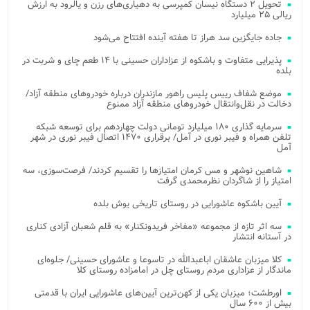
تحویل ۲ دستگاه نیسان کمپرسی به دهیاری‌های رزن و یالرود به ارزش
ریالی ۲۵ میلیارد
جاده جایگزین سد هراز تا هفته آینده افتتاح می‌شود
پذیرایی متفاوت و باشکوه از عزاداران حسینی با ۱۴ طعم چای و شربت در
بلده
موضع شفاف رییس پلیس راهور مازندران درباره خودروهای منطقه آزاد/
دخالت در نقل‌وانتقال خودروهای منطقه آزاد ممنوع
سرمایه گذاری ۱۸۰ میلیارد تومانی دولت چهاردهم برای توسعه شبکه
تلفن همراه و فیبر نوری در آمل/ برقراری ۱۴۷۰ اتصال فیبر نوری در شهر
آمل
شاهین نوشهر و مس کرمان امتیازها را تقسیم کردند/ فرصت‌سوزی، سه
امتیاز را از شاگردان نظرمحمدی گرفت
آیین باشکوه عاشورایی در روستای تاریخی یوش بلده
سه اثر تازه از مجموعه «مفاخر فریدونکنار» به قلم شعبان آزادی کناری
در آستانه انتشار
کلا میزبان عاشقان اباعبدالله در تاسوعا و عاشورای حسینی/ جلوه‌ای
ماندگار از عزاداری مردم روستای چل در امامزاده روستای کلا
اورطشت؛ میزبان یکی از کهن‌ترین آیین‌های عاشورایی ایران با قدمتی
بیش از ۶۰۰ سال