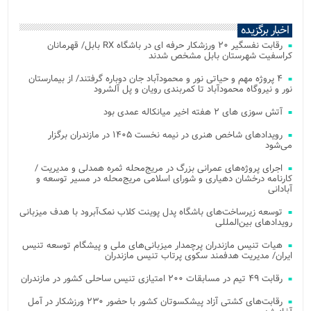
اخبار برگزیده
رقابت نفسگیر ۲۰ ورزشکار حرفه ای در باشگاه RX بابل/ قهرمانان
کراسفیت شهرستان بابل مشخص شدند
۴ پروژه مهم و حیاتی نور و محمودآباد جان دوباره گرفتند/ از بیمارستان
نور و نیروگاه محمودآباد تا کمربندی رویان و پل آلشرود
آتش‌ سوزی‌ های ۲ هفته اخیر میانکاله عمدی بود
رویدادهای شاخص هنری در نیمه نخست ۱۴۰۵ در مازندران برگزار
می‌شود
اجرای پروژه‌های عمرانی بزرگ در مریج‌محله ثمره همدلی و مدیریت /
کارنامه درخشان دهیاری و شورای اسلامی مریج‌محله در مسیر توسعه و
آبادانی
توسعه زیرساخت‌های باشگاه پدل پوینت کلاب نمک‌آبرود با هدف میزبانی
رویدادهای بین‌المللی
هیات تنیس مازندران پرچمدار میزبانی‌های ملی و پیشگام توسعه تنیس
ایران/ مدیریت هدفمند سکوی پرتاب تنیس مازندران
رقابت ۴۹ تیم در مسابقات ۲۰۰ امتیازی تنیس ساحلی کشور در مازندران
رقابت‌های کشتی آزاد پیشکسوتان کشور با حضور ۲۳۰ ورزشکار در آمل