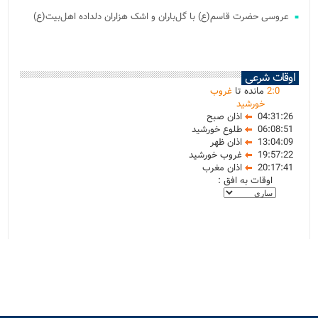
عروسی حضرت قاسم(ع) با گل‌باران و اشک هزاران دلداده اهل‌بیت(ع)
اوقات شرعی
0
:
2
مانده تا
غروب
خورشید
04:31:26
اذان صبح
06:08:51
طلوع خورشید
13:04:09
اذان ظهر
19:57:22
غروب خورشید
20:17:41
اذان مغرب
اوقات به افق :