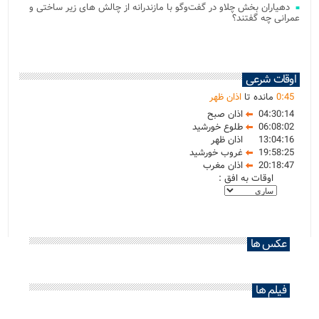
دهیاران بخش چلاو در گفت‌وگو با مازندرانه از چالش های زیر ساختی و
عمرانی چه گفتند؟
اوقات شرعی
45
:
0
مانده تا
اذان ظهر
04:30:14
اذان صبح
06:08:02
طلوع خورشید
13:04:16
اذان ظهر
19:58:25
غروب خورشید
20:18:47
اذان مغرب
اوقات به افق :
عکس ها
فیلم ها