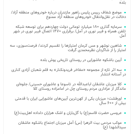
بلده
موضع شفاف رییس پلیس راهور مازندران درباره خودروهای منطقه آزاد/
دخالت در نقل‌وانتقال خودروهای منطقه آزاد ممنوع
سرمایه گذاری ۱۸۰ میلیارد تومانی دولت چهاردهم برای توسعه شبکه
تلفن همراه و فیبر نوری در آمل/ برقراری ۱۴۷۰ اتصال فیبر نوری در شهر
آمل
شاهین نوشهر و مس کرمان امتیازها را تقسیم کردند/ فرصت‌سوزی، سه
امتیاز را از شاگردان نظرمحمدی گرفت
آیین باشکوه عاشورایی در روستای تاریخی یوش بلده
سه اثر تازه از مجموعه «مفاخر فریدونکنار» به قلم شعبان آزادی کناری
در آستانه انتشار
کلا میزبان عاشقان اباعبدالله در تاسوعا و عاشورای حسینی/ جلوه‌ای
ماندگار از عزاداری مردم روستای چل در امامزاده روستای کلا
اورطشت؛ میزبان یکی از کهن‌ترین آیین‌های عاشورایی ایران با قدمتی
بیش از ۶۰۰ سال
عروسی حضرت قاسم(ع) با گل‌باران و اشک هزاران دلداده اهل‌بیت(ع)
موکب مردمی بیت‌ الزهرا (س) آمل میزبان اجتماع باشکوه عاشقان
سیدالشهدا (ع)