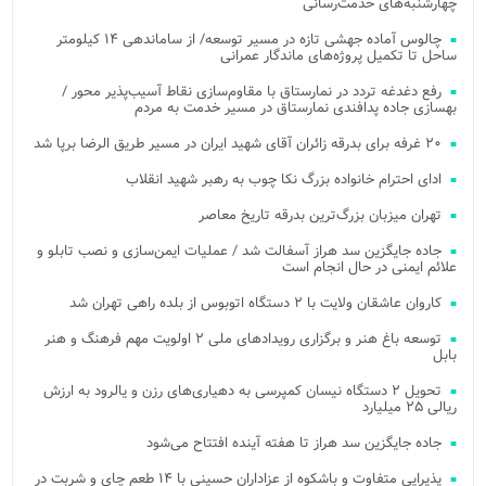
چهارشنبه‌های خدمت‌رسانی
چالوس آماده جهشی تازه در مسیر توسعه/ از ساماندهی ۱۴ کیلومتر
ساحل تا تکمیل پروژه‌های ماندگار عمرانی
رفع دغدغه تردد در نمارستاق با مقاوم‌سازی نقاط آسیب‌پذیر محور /
بهسازی جاده پدافندی نمارستاق در مسیر خدمت به مردم
۲۰ غرفه برای بدرقه زائران آقای شهید ایران در مسیر طریق الرضا برپا شد
ادای احترام خانواده بزرگ نکا چوب به رهبر شهید انقلاب
تهران میزبان بزرگ‌ترین بدرقه تاریخ معاصر
جاده جایگزین سد هراز آسفالت شد / عملیات ایمن‌سازی و نصب تابلو و
علائم ایمنی در حال انجام است
کاروان عاشقان ولایت با ۲ دستگاه اتوبوس از بلده راهی تهران شد
توسعه باغ هنر و برگزاری رویدادهای ملی ۲ اولویت مهم فرهنگ و هنر
بابل
تحویل ۲ دستگاه نیسان کمپرسی به دهیاری‌های رزن و یالرود به ارزش
ریالی ۲۵ میلیارد
جاده جایگزین سد هراز تا هفته آینده افتتاح می‌شود
پذیرایی متفاوت و باشکوه از عزاداران حسینی با ۱۴ طعم چای و شربت در