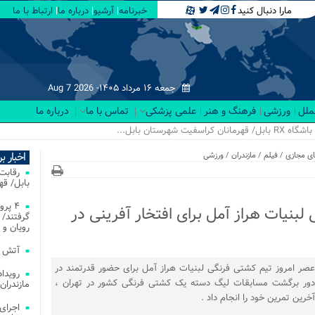
مارا دنبال کنید
خبرنامه
آرشیو
درباره ما
ارتباط با ما
جمعه ۱۶ مرداد ۱۴۰۵-
Aug 7 2026
لملل
ورزشی
فرهنگ و هنر
علمی پزشکی
تماس با ما
درباره ما
اخبار ب
ی مجازی
/
فیلم
/
مازندران
/
ورزشی
بابل/ ق
۴ پر
بنیات هراز آمل برای افتخار آفرینی در
گرفتند/ 
رویان و 
آتش‌ سوزی‌ های
عصر امروز تیم کشتی فرنگی لبنیات هراز آمل برای حضور قدرتمند در
دور برگشت مسابقات لیگ دسته یک کشتی فرنگی کشور در تهران ،
مازندران
آخرین تمرین خود را انجام داد .
اجرای