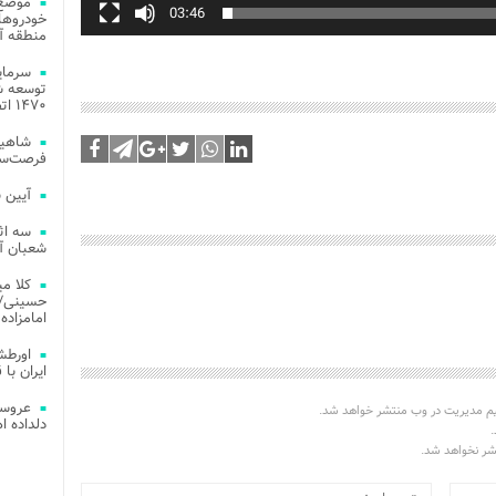
موضع 
03:46
خودروهای
منطقه آز
توسعه شب
۱۴۷۰ اتصال فیبر نوری در شهر آمل
شاهین
فرصت‌سو
آیین 
سه اث
شعبان آز
کلا می
حسینی/ ج
امامزاده
اورطش
ایران با قد
عروسی
یم مدیریت در وب منتشر خواهد شد.
دلداده ا
.
تشر نخواهد شد.