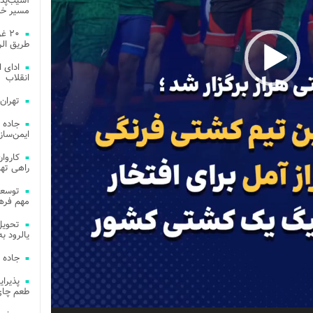
آسیب‌پذی
مسیر خد
۲۰ 
طریق الر
ادای 
انقلاب
تهران
جاده 
ایمن‌ساز
راهی ته
مهم فره
یالرود به ار
جاده 
طعم چای