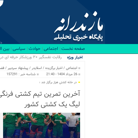
صفحه نخست
اجتماعی
حوادث
سیاسی
بین ا
۴ .
اخبار ویژه
اجتماعی
/
اخبار برگزیده
/
اسلایدر
/
پیشنهاد سردبیر
/
فضا
26 مرداد 1404 - 21:40
شناسه خبر : 157291
در خانه کشتی هراز برگزار شد ؛
آخرین تمرین تیم کشتی فرنگی ل
لیگ یک کشتی کشور