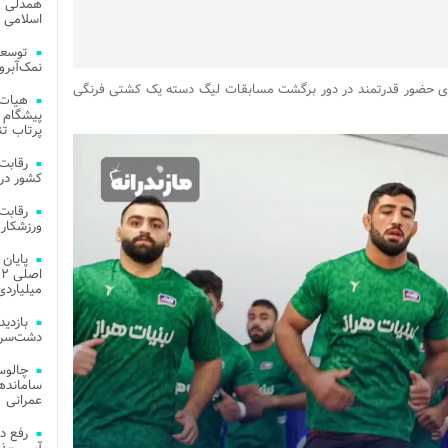
همدلی و
اسلامی م
توسعه
نمک‌آبرو
رای حضور قدرتمند در دور برگشت مسابقات لیگ دسته یک کشتی فرنگی
هیات 
پیشگام 
پرتاب تن
کشور در 
ورزشکار 
میلیاردی
دشت‌سر 
چالوس
عمرانی
رفع د