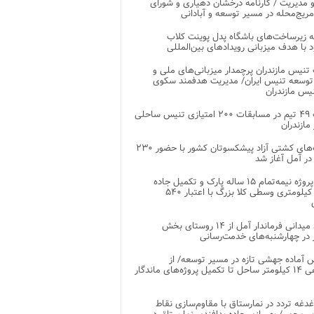
 مدیریت / کارنامه درخشان دهیاری و شورای
ریج‌محله در مسیر توسعه و آبادانی
 زیرساخت‌های باشگاه پدل پوینت کلاب
د با هدف میزبانی رویدادهای بین‌المللی
تنیس مازندران پرچمدار میزبانی‌های ملی و
توسعه تنیس ایران/ مدیریت هدفمند سکوی
یس مازندران
رقابت ۴۹ تیم در مسابقات ۲۰۰ امتیازی تنیس ساحلی
مازندران
رقابت‌های کشتی آزاد پیشکسوتان کشور با حضور ۲۳۰
در آمل آغاز شد
پایان پروژه نیمه‌تمام ۱۵ ساله پارک و تکمیل جاده
اصلی ۲ کیلومتری وسطی کلا بزرگ با اعتبار ۵۴۰
بازدید میدانی فرماندار آمل از ۱۴ روستای بخش
در چهارشنبه‌های خدمت‌رسانی
 آماده جهشی تازه در مسیر توسعه/ از
ساماندهی ۱۴ کیلومتر ساحل تا تکمیل پروژه‌های ماندگار
غدغه تردد در نمارستاق با مقاوم‌سازی نقاط