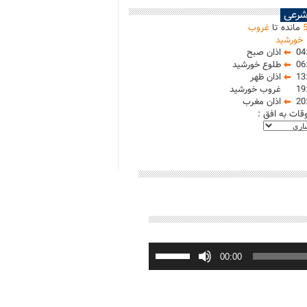
شرعی
مانده تا
غروب
خورشید
04
اذان صبح
06
طلوع خورشید
13
اذان ظهر
19
غروب خورشید
20
اذان مغرب
وقات به افق :
برای
افزایش
00:00
یا
کاهش
صدا
از
کلیدهای
بالا
و
پایین