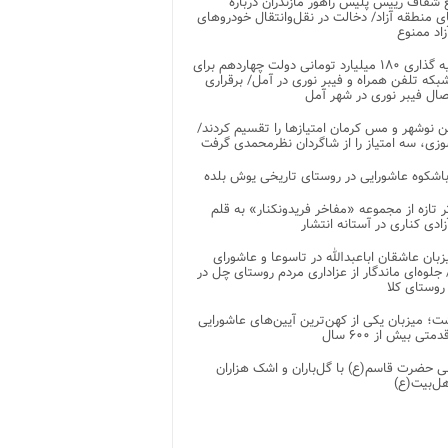
شفاف رییس پلیس راهور مازندران درباره
 منطقه آزاد/ دخالت در نقل‌وانتقال خودروهای
اد ممنوع
سرمایه گذاری ۱۸۰ میلیارد تومانی دولت چهاردهم برای
که تلفن همراه و فیبر نوری در آمل/ برقراری
 نوشهر و مس کرمان امتیازها را تقسیم کردند/
زی، سه امتیاز را از شاگردان نظرمحمدی گرفت
باشکوه عاشورایی در روستای تاریخی یوش بلده
ر تازه از مجموعه «مفاخر فریدونکنار» به قلم
ادی کناری در آستانه انتشار
زبان عاشقان اباعبدالله در تاسوعا و عاشورای
لوه‌ای ماندگار از عزاداری مردم روستای چل در
 روستای کلا
ت؛ میزبان یکی از کهن‌ترین آیین‌های عاشورایی
متی بیش از ۶۰۰ سال
 حضرت قاسم(ع) با گل‌باران و اشک هزاران
هل‌بیت(ع)