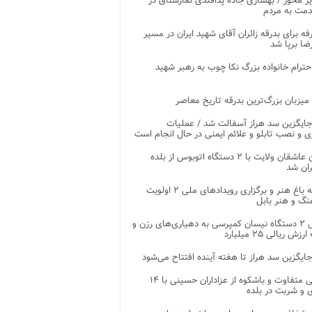
ر محور / بهسازی جاده پدافندی نمارستاق در
مت به مردم
غرفه برای بدرقه زائران آقای شهید ایران در مسیر
ضا برپا شد
احترام خانواده بزرگ نکا چوب به رهبر شهید
 میزبان بزرگ‌ترین بدرقه تاریخ معاصر
جایگزین سد هراز آسفالت شد / عملیات
ی و نصب تابلو و علائم ایمنی در حال انجام است
کاروان عاشقان ولایت با ۲ دستگاه اتوبوس از بلده
ران شد
توسعه باغ هنر و برگزاری رویدادهای ملی ۲ اولویت
نگ و هنر بابل
تحویل ۲ دستگاه نیسان کمپرسی به دهیاری‌های رزن و
زش ریالی ۲۵ میلیارد
جایگزین سد هراز تا هفته آینده افتتاح می‌شود
پذیرایی متفاوت و باشکوه از عزاداران حسینی با ۱۴
 و شربت در بلده