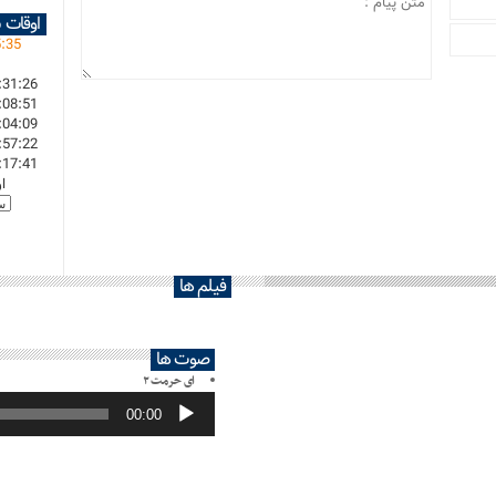
اوقات 
5
:
35
:31:26
:08:51
:04:09
:57:22
:17:41
ا
فیلم ها
صوت ها
ای حرمت ۲
پخش‌کننده
صوت
00:00