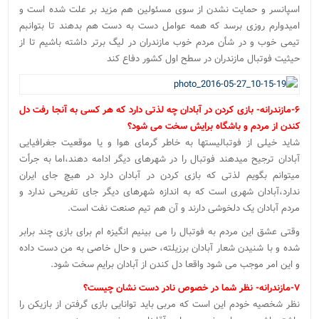
اسپانسر و حمایت نشدن از سوی مسئولین هم مزید بر علت شده است و
امیدوارم روزی برسد که همه عوامل دست به دست هم بدهند تا بتوانبم
تیمی خوب و در شأن مردم خوب مازندران در لیگ برتر داشته باشیم تا از
حیثیت فوتبال مازندران در سطح اول کشور دفاع کند
۶-مازندرانه- بازی کردن در آبادان چه لذتی دارد که هر کسی به آنجا رفت دل
کندن از مردم و باشگاه برایش سخت می شود؟
شاید خیلی از فوتبالیستها به خاطر گرمای هوا و یا موقعیت جغرافیایی
آبادان ترجیح میدهند فوتبال را در شهرهای دیگر ادامه دهند،اما به جرأت
میتوانم بگویم لذتی که بازی کردن در آبادان دارد در هیچ جای ایران
ندارد،آبادان شهری است که به اندازه شهرهای دیگر جای تفریحی ندارد و
مردم آبادان یک دلخوشی دارند و آن هم تیم صنعت نفت است.
وقتی عشق این مردم به فوتبال را می بینیم انگیزه ام برای بازی چند برابر
شده و با شنیدن شعار آبادان برزیلته، حس و حال خاصی به من دست داده
و این امر موجب می شود واقعا دل کندن از آبادان برایم سخت شود.
۷-مازندرانه- نظر شما در خصوص نادر دست نشان چیست؟
نظر شخصیه خودم این است که مربی باید توانایی بازی گرفتن از بازیکن را