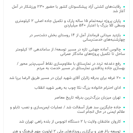
رقابت‌های کشتی آزاد پیشکسوتان کشور با حضور ۲۳۰ ورزشکار در آمل
آغاز شد
پایان پروژه نیمه‌تمام ۱۵ ساله پارک و تکمیل جاده اصلی ۲ کیلومتری
وسطی کلا بزرگ با اعتبار ۵۴۰ میلیاردی
بازدید میدانی فرماندار آمل از ۱۴ روستای بخش دشت‌سر در
چهارشنبه‌های خدمت‌رسانی
چالوس آماده جهشی تازه در مسیر توسعه/ از ساماندهی ۱۴ کیلومتر
ساحل تا تکمیل پروژه‌های ماندگار عمرانی
رفع دغدغه تردد در نمارستاق با مقاوم‌سازی نقاط آسیب‌پذیر محور /
بهسازی جاده پدافندی نمارستاق در مسیر خدمت به مردم
۲۰ غرفه برای بدرقه زائران آقای شهید ایران در مسیر طریق الرضا برپا شد
ادای احترام خانواده بزرگ نکا چوب به رهبر شهید انقلاب
تهران میزبان بزرگ‌ترین بدرقه تاریخ معاصر
جاده جایگزین سد هراز آسفالت شد / عملیات ایمن‌سازی و نصب تابلو و
علائم ایمنی در حال انجام است
کاروان عاشقان ولایت با ۲ دستگاه اتوبوس از بلده راهی تهران شد
توسعه باغ هنر و برگزاری رویدادهای ملی ۲ اولویت مهم فرهنگ و هنر