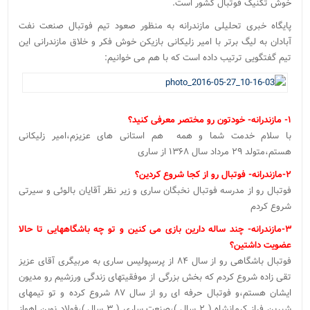
خوش تکنیک فوتبال کشور است.
پایگاه خبری تحلیلی مازندرانه به منظور صعود تیم فوتبال صنعت نفت
آبادان به لیگ برتر با امیر زلیکانی بازیکن خوش فکر و خلاق مازندرانی این
تیم گفتگویی ترتیب داده است که با هم می خوانیم:
۱- مازندرانه- خودتون رو مختصر معرفی کنید؟
با سلام خدمت شما و همه هم استانی های عزیزم،امیر زلیکانی
هستم،متولد ۲۹ مرداد سال ۱۳۶۸ از ساری
۲-مازندرانه- فوتبال رو از کجا شروع کردین؟
فوتبال رو از مدرسه فوتبال نخبگان ساری و زیر نظر آقایان بالوئی و سیرتی
شروع کردم
۳-مازندرانه- چند ساله دارین بازی می کنین و تو چه باشگاههایی تا حالا
عضویت داشتین؟
فوتبال باشگاهی رو از سال ۸۴ از پرسپولیس ساری به مربیگری آقای عزیز
تقی زاده شروع کردم که بخش بزرگی از موفقیتهای زندگی ورزشیم رو مدیون
ایشان هستم،و فوتبال حرفه ای رو از سال ۸۷ شروع کرده و تو تیمهای
شیرین فراز کرمانشاه ( ۲ سال )،صنعت ساری ( ۳ سال )،فولاد نوین اهواز