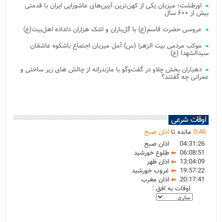
اورطشت؛ میزبان یکی از کهن‌ترین آیین‌های عاشورایی ایران با قدمتی
بیش از ۶۰۰ سال
عروسی حضرت قاسم(ع) با گل‌باران و اشک هزاران دلداده اهل‌بیت(ع)
موکب مردمی بیت‌ الزهرا (س) آمل میزبان اجتماع باشکوه عاشقان
سیدالشهدا (ع)
دهیاران بخش چلاو در گفت‌وگو با مازندرانه از چالش های زیر ساختی و
عمرانی چه گفتند؟
اوقات شرعی
46
:
0
مانده تا
اذان صبح
04:31:26
اذان صبح
06:08:51
طلوع خورشید
13:04:09
اذان ظهر
19:57:22
غروب خورشید
20:17:41
اذان مغرب
اوقات به افق :