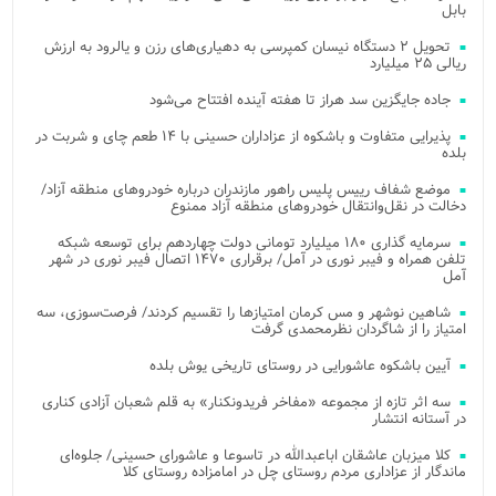
بابل
تحویل ۲ دستگاه نیسان کمپرسی به دهیاری‌های رزن و یالرود به ارزش
ریالی ۲۵ میلیارد
جاده جایگزین سد هراز تا هفته آینده افتتاح می‌شود
پذیرایی متفاوت و باشکوه از عزاداران حسینی با ۱۴ طعم چای و شربت در
بلده
موضع شفاف رییس پلیس راهور مازندران درباره خودروهای منطقه آزاد/
دخالت در نقل‌وانتقال خودروهای منطقه آزاد ممنوع
سرمایه گذاری ۱۸۰ میلیارد تومانی دولت چهاردهم برای توسعه شبکه
تلفن همراه و فیبر نوری در آمل/ برقراری ۱۴۷۰ اتصال فیبر نوری در شهر
آمل
شاهین نوشهر و مس کرمان امتیازها را تقسیم کردند/ فرصت‌سوزی، سه
امتیاز را از شاگردان نظرمحمدی گرفت
آیین باشکوه عاشورایی در روستای تاریخی یوش بلده
سه اثر تازه از مجموعه «مفاخر فریدونکنار» به قلم شعبان آزادی کناری
در آستانه انتشار
کلا میزبان عاشقان اباعبدالله در تاسوعا و عاشورای حسینی/ جلوه‌ای
ماندگار از عزاداری مردم روستای چل در امامزاده روستای کلا