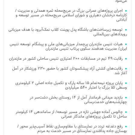
می‌شود
اجرای پروژه‌های عمرانی بزرگ در مریج‌محله ثمره همدلی و مدیریت /
کارنامه درخشان دهیاری و شورای اسلامی مریج‌محله در مسیر توسعه و
آبادانی
توسعه زیرساخت‌های باشگاه پدل پوینت کلاب نمک‌آبرود با هدف میزبانی
رویدادهای بین‌المللی
هیات تنیس مازندران پرچمدار میزبانی‌های ملی و پیشگام توسعه تنیس
ایران/ مدیریت هدفمند سکوی پرتاب تنیس مازندران
رقابت ۴۹ تیم در مسابقات ۲۰۰ امتیازی تنیس ساحلی کشور در مازندران
رقابت‌های کشتی آزاد پیشکسوتان کشور با حضور ۲۳۰ ورزشکار در آمل
آغاز شد
پایان پروژه نیمه‌تمام ۱۵ ساله پارک و تکمیل جاده اصلی ۲ کیلومتری
وسطی کلا بزرگ با اعتبار ۵۴۰ میلیاردی
بازدید میدانی فرماندار آمل از ۱۴ روستای بخش دشت‌سر در
چهارشنبه‌های خدمت‌رسانی
چالوس آماده جهشی تازه در مسیر توسعه/ از ساماندهی ۱۴ کیلومتر
ساحل تا تکمیل پروژه‌های ماندگار عمرانی
رفع دغدغه تردد در نمارستاق با مقاوم‌سازی نقاط آسیب‌پذیر محور /
بهسازی جاده پدافندی نمارستاق در مسیر خدمت به مردم