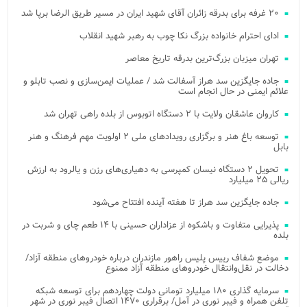
۲۰ غرفه برای بدرقه زائران آقای شهید ایران در مسیر طریق الرضا برپا شد
ادای احترام خانواده بزرگ نکا چوب به رهبر شهید انقلاب
تهران میزبان بزرگ‌ترین بدرقه تاریخ معاصر
جاده جایگزین سد هراز آسفالت شد / عملیات ایمن‌سازی و نصب تابلو و
علائم ایمنی در حال انجام است
کاروان عاشقان ولایت با ۲ دستگاه اتوبوس از بلده راهی تهران شد
توسعه باغ هنر و برگزاری رویدادهای ملی ۲ اولویت مهم فرهنگ و هنر
بابل
تحویل ۲ دستگاه نیسان کمپرسی به دهیاری‌های رزن و یالرود به ارزش
ریالی ۲۵ میلیارد
جاده جایگزین سد هراز تا هفته آینده افتتاح می‌شود
پذیرایی متفاوت و باشکوه از عزاداران حسینی با ۱۴ طعم چای و شربت در
بلده
موضع شفاف رییس پلیس راهور مازندران درباره خودروهای منطقه آزاد/
دخالت در نقل‌وانتقال خودروهای منطقه آزاد ممنوع
سرمایه گذاری ۱۸۰ میلیارد تومانی دولت چهاردهم برای توسعه شبکه
تلفن همراه و فیبر نوری در آمل/ برقراری ۱۴۷۰ اتصال فیبر نوری در شهر