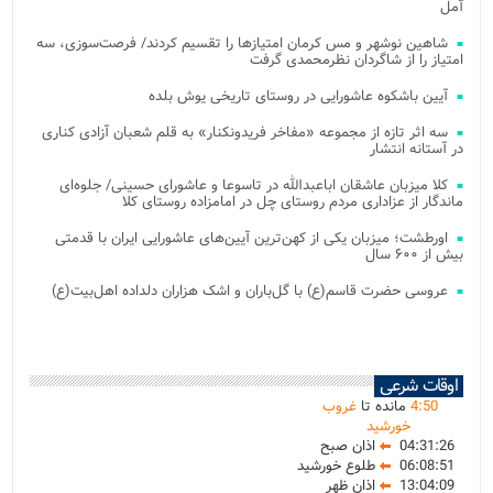
آمل
شاهین نوشهر و مس کرمان امتیازها را تقسیم کردند/ فرصت‌سوزی، سه
امتیاز را از شاگردان نظرمحمدی گرفت
آیین باشکوه عاشورایی در روستای تاریخی یوش بلده
سه اثر تازه از مجموعه «مفاخر فریدونکنار» به قلم شعبان آزادی کناری
در آستانه انتشار
کلا میزبان عاشقان اباعبدالله در تاسوعا و عاشورای حسینی/ جلوه‌ای
ماندگار از عزاداری مردم روستای چل در امامزاده روستای کلا
اورطشت؛ میزبان یکی از کهن‌ترین آیین‌های عاشورایی ایران با قدمتی
بیش از ۶۰۰ سال
عروسی حضرت قاسم(ع) با گل‌باران و اشک هزاران دلداده اهل‌بیت(ع)
اوقات شرعی
50
:
4
مانده تا
غروب
خورشید
04:31:26
اذان صبح
06:08:51
طلوع خورشید
13:04:09
اذان ظهر