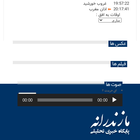
19:57:22
غروب خورشید
20:17:41
اذان مغرب
اوقات به افق :
عکس ها
فیلم ها
صوت ها
ای حرمت ۲
پخش‌کننده
صوت
00:00
00:00