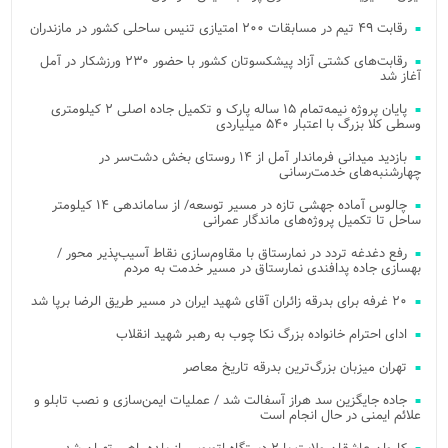
رقابت ۴۹ تیم در مسابقات ۲۰۰ امتیازی تنیس ساحلی کشور در مازندران
رقابت‌های کشتی آزاد پیشکسوتان کشور با حضور ۲۳۰ ورزشکار در آمل
آغاز شد
پایان پروژه نیمه‌تمام ۱۵ ساله پارک و تکمیل جاده اصلی ۲ کیلومتری
وسطی کلا بزرگ با اعتبار ۵۴۰ میلیاردی
بازدید میدانی فرماندار آمل از ۱۴ روستای بخش دشت‌سر در
چهارشنبه‌های خدمت‌رسانی
چالوس آماده جهشی تازه در مسیر توسعه/ از ساماندهی ۱۴ کیلومتر
ساحل تا تکمیل پروژه‌های ماندگار عمرانی
رفع دغدغه تردد در نمارستاق با مقاوم‌سازی نقاط آسیب‌پذیر محور /
بهسازی جاده پدافندی نمارستاق در مسیر خدمت به مردم
۲۰ غرفه برای بدرقه زائران آقای شهید ایران در مسیر طریق الرضا برپا شد
ادای احترام خانواده بزرگ نکا چوب به رهبر شهید انقلاب
تهران میزبان بزرگ‌ترین بدرقه تاریخ معاصر
جاده جایگزین سد هراز آسفالت شد / عملیات ایمن‌سازی و نصب تابلو و
علائم ایمنی در حال انجام است