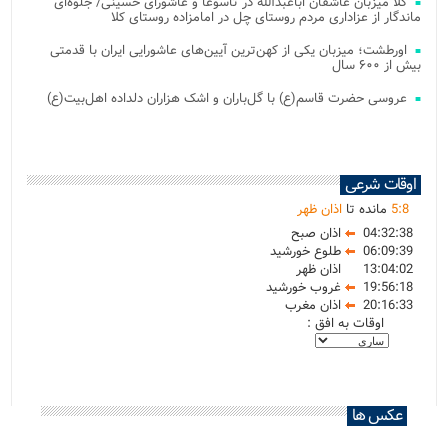
کلا میزبان عاشقان اباعبدالله در تاسوعا و عاشورای حسینی/ جلوه‌ای
ماندگار از عزاداری مردم روستای چل در امامزاده روستای کلا
اورطشت؛ میزبان یکی از کهن‌ترین آیین‌های عاشورایی ایران با قدمتی
بیش از ۶۰۰ سال
عروسی حضرت قاسم(ع) با گل‌باران و اشک هزاران دلداده اهل‌بیت(ع)
اوقات شرعی
8
:
5
مانده تا
اذان ظهر
04:32:38
اذان صبح
06:09:39
طلوع خورشید
13:04:02
اذان ظهر
19:56:18
غروب خورشید
20:16:33
اذان مغرب
اوقات به افق :
عکس ها