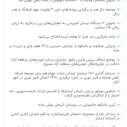
کاروان عاشقان ولایت با ۲ دستگاه اتوبوس از بلده راهی تهران شد
توسعه باغ هنر و برگزاری رویدادهای ملی ۲ اولویت مهم فرهنگ و هنر
بابل
تحویل ۲ دستگاه نیسان کمپرسی به دهیاری‌های رزن و یالرود به ارزش
ریالی ۲۵ میلیارد
جاده جایگزین سد هراز تا هفته آینده افتتاح می‌شود
پذیرایی متفاوت و باشکوه از عزاداران حسینی با ۱۴ طعم چای و شربت در
بلده
موضع شفاف رییس پلیس راهور مازندران درباره خودروهای منطقه آزاد/
دخالت در نقل‌وانتقال خودروهای منطقه آزاد ممنوع
سرمایه گذاری ۱۸۰ میلیارد تومانی دولت چهاردهم برای توسعه شبکه
تلفن همراه و فیبر نوری در آمل/ برقراری ۱۴۷۰ اتصال فیبر نوری در شهر
آمل
شاهین نوشهر و مس کرمان امتیازها را تقسیم کردند/ فرصت‌سوزی، سه
امتیاز را از شاگردان نظرمحمدی گرفت
آیین باشکوه عاشورایی در روستای تاریخی یوش بلده
سه اثر تازه از مجموعه «مفاخر فریدونکنار» به قلم شعبان آزادی کناری
در آستانه انتشار