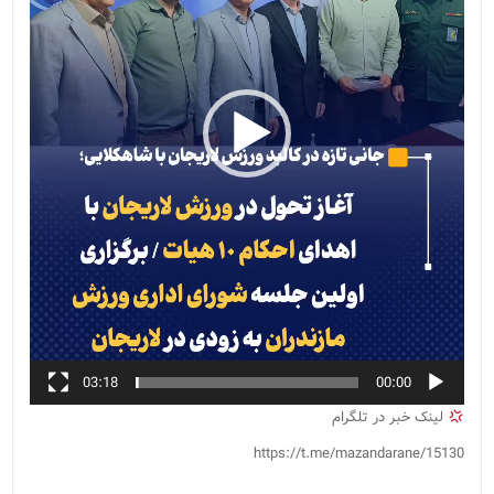
03:18
00:00
لینک خبر در تلگرام
https://t.me/mazandarane/15130