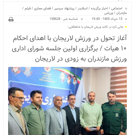
ویژه
اجتماعی
/
اخبار برگزیده
/
اسلایدر
/
پیشنهاد سردبیر
/
فضای مجازی
/
فیلم
/
مازندران
/
ورزشی
13 خرداد 1405 - 19:43
شناسه خبر : 158628
جانی تازه در کالبد ورزش لاریجان با شاهکلایی؛
آغاز تحول در ورزش لاریجان با اهدای احکام
۱۰ هیات / برگزاری اولین جلسه شورای اداری
ورزش مازندران به زودی در لاریجان