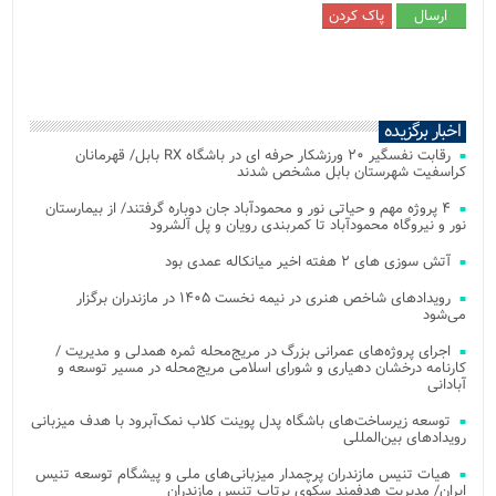
اخبار برگزیده
رقابت نفسگیر ۲۰ ورزشکار حرفه ای در باشگاه RX بابل/ قهرمانان
کراسفیت شهرستان بابل مشخص شدند
۴ پروژه مهم و حیاتی نور و محمودآباد جان دوباره گرفتند/ از بیمارستان
نور و نیروگاه محمودآباد تا کمربندی رویان و پل آلشرود
آتش‌ سوزی‌ های ۲ هفته اخیر میانکاله عمدی بود
رویدادهای شاخص هنری در نیمه نخست ۱۴۰۵ در مازندران برگزار
می‌شود
اجرای پروژه‌های عمرانی بزرگ در مریج‌محله ثمره همدلی و مدیریت /
کارنامه درخشان دهیاری و شورای اسلامی مریج‌محله در مسیر توسعه و
آبادانی
توسعه زیرساخت‌های باشگاه پدل پوینت کلاب نمک‌آبرود با هدف میزبانی
رویدادهای بین‌المللی
هیات تنیس مازندران پرچمدار میزبانی‌های ملی و پیشگام توسعه تنیس
ایران/ مدیریت هدفمند سکوی پرتاب تنیس مازندران