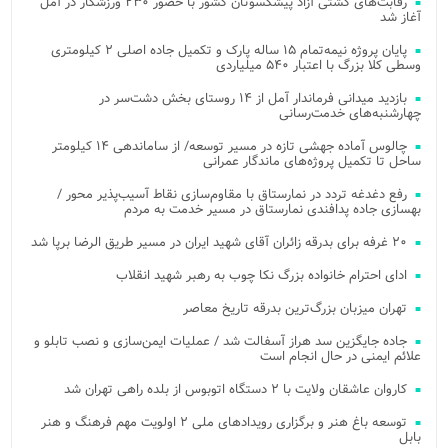
رقابت‌های کشتی آزاد پیشکسوتان کشور با حضور ۲۳۰ ورزشکار در آمل
آغاز شد
پایان پروژه نیمه‌تمام ۱۵ ساله پارک و تکمیل جاده اصلی ۲ کیلومتری
وسطی کلا بزرگ با اعتبار ۵۴۰ میلیاردی
بازدید میدانی فرماندار آمل از ۱۴ روستای بخش دشت‌سر در
چهارشنبه‌های خدمت‌رسانی
چالوس آماده جهشی تازه در مسیر توسعه/ از ساماندهی ۱۴ کیلومتر
ساحل تا تکمیل پروژه‌های ماندگار عمرانی
رفع دغدغه تردد در نمارستاق با مقاوم‌سازی نقاط آسیب‌پذیر محور /
بهسازی جاده پدافندی نمارستاق در مسیر خدمت به مردم
۲۰ غرفه برای بدرقه زائران آقای شهید ایران در مسیر طریق الرضا برپا شد
ادای احترام خانواده بزرگ نکا چوب به رهبر شهید انقلاب
تهران میزبان بزرگ‌ترین بدرقه تاریخ معاصر
جاده جایگزین سد هراز آسفالت شد / عملیات ایمن‌سازی و نصب تابلو و
علائم ایمنی در حال انجام است
کاروان عاشقان ولایت با ۲ دستگاه اتوبوس از بلده راهی تهران شد
توسعه باغ هنر و برگزاری رویدادهای ملی ۲ اولویت مهم فرهنگ و هنر
بابل