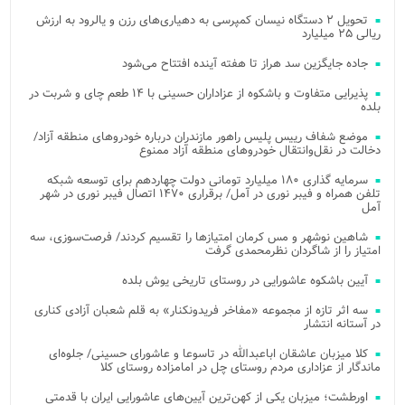
تحویل ۲ دستگاه نیسان کمپرسی به دهیاری‌های رزن و یالرود به ارزش
ریالی ۲۵ میلیارد
جاده جایگزین سد هراز تا هفته آینده افتتاح می‌شود
پذیرایی متفاوت و باشکوه از عزاداران حسینی با ۱۴ طعم چای و شربت در
بلده
موضع شفاف رییس پلیس راهور مازندران درباره خودروهای منطقه آزاد/
دخالت در نقل‌وانتقال خودروهای منطقه آزاد ممنوع
سرمایه گذاری ۱۸۰ میلیارد تومانی دولت چهاردهم برای توسعه شبکه
تلفن همراه و فیبر نوری در آمل/ برقراری ۱۴۷۰ اتصال فیبر نوری در شهر
آمل
شاهین نوشهر و مس کرمان امتیازها را تقسیم کردند/ فرصت‌سوزی، سه
امتیاز را از شاگردان نظرمحمدی گرفت
آیین باشکوه عاشورایی در روستای تاریخی یوش بلده
سه اثر تازه از مجموعه «مفاخر فریدونکنار» به قلم شعبان آزادی کناری
در آستانه انتشار
کلا میزبان عاشقان اباعبدالله در تاسوعا و عاشورای حسینی/ جلوه‌ای
ماندگار از عزاداری مردم روستای چل در امامزاده روستای کلا
اورطشت؛ میزبان یکی از کهن‌ترین آیین‌های عاشورایی ایران با قدمتی