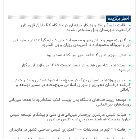
اخبار برگزیده
رقابت نفسگیر ۲۰ ورزشکار حرفه ای در باشگاه RX بابل/ قهرمانان
کراسفیت شهرستان بابل مشخص شدند
۴ پروژه مهم و حیاتی نور و محمودآباد جان دوباره گرفتند/ از بیمارستان
نور و نیروگاه محمودآباد تا کمربندی رویان و پل آلشرود
آتش‌ سوزی‌ های ۲ هفته اخیر میانکاله عمدی بود
رویدادهای شاخص هنری در نیمه نخست ۱۴۰۵ در مازندران برگزار
می‌شود
اجرای پروژه‌های عمرانی بزرگ در مریج‌محله ثمره همدلی و مدیریت /
کارنامه درخشان دهیاری و شورای اسلامی مریج‌محله در مسیر توسعه و
آبادانی
توسعه زیرساخت‌های باشگاه پدل پوینت کلاب نمک‌آبرود با هدف میزبانی
رویدادهای بین‌المللی
هیات تنیس مازندران پرچمدار میزبانی‌های ملی و پیشگام توسعه تنیس
ایران/ مدیریت هدفمند سکوی پرتاب تنیس مازندران
رقابت ۴۹ تیم در مسابقات ۲۰۰ امتیازی تنیس ساحلی کشور در مازندران