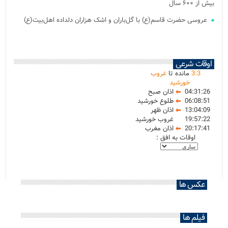
بیش از ۶۰۰ سال
عروسی حضرت قاسم(ع) با گل‌باران و اشک هزاران دلداده اهل‌بیت(ع)
اوقات شرعی
3
:
3
مانده تا
غروب
خورشید
04:31:26
اذان صبح
06:08:51
طلوع خورشید
13:04:09
اذان ظهر
19:57:22
غروب خورشید
20:17:41
اذان مغرب
اوقات به افق :
عکس ها
فیلم ها