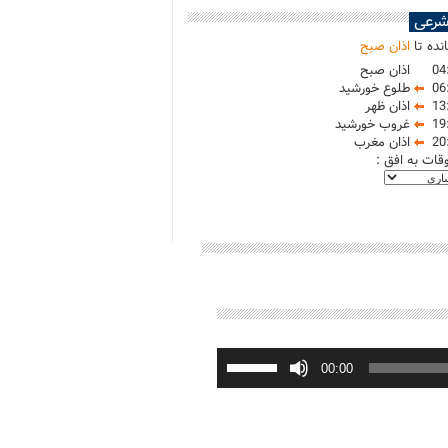
شرعی
نده تا
اذان صبح
04
اذان صبح
06
طلوع خورشید
13
اذان ظهر
19
غروب خورشید
20
اذان مغرب
وقات به افق :
برای
افزایش
00:00
یا
کاهش
صدا
از
کلیدهای
بالا
و
پایین