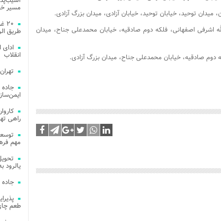
آسیب‌پذی
مسیر خد
۲۰ 
ن آیت‌الله اشرفی اصفهانی، فلکه دوم صادقیه، خیابان محمدعلی جناح، میدان
طریق الر
ادای 
انقلاب
تهران
جاده 
ایمن‌ساز
راهی ته
مهم فره
یالرود به ار
جاده 
طعم چای