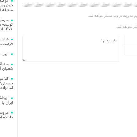
موضع 
خودروهای
منطقه آز
یم مدیریت در وب منتشر خواهد شد.
.
توسعه شب
تشر نخواهد شد.
۱۴۷۰ اتصال فیبر نوری در شهر آمل
شاهین
فرصت‌سو
آیین 
سه اث
شعبان آز
کلا می
حسینی/ ج
امامزاده
اورطش
ایران با قد
عروسی
دلداده ا