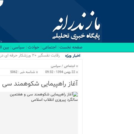
صفحه نخست
اجتماعی
حوادث
سیاسی
بین ا
رقابت نفسگیر ۲۰ ورزشکار حرفه ای در باشگاه RX بابل/ قهرمانان کراسفیت شهرستان بابل...
اخبار ویژه
اجتماعی
/
سیاسی
22 بهمن 1394 - 09:32
شناسه خبر : 5062
آغاز راهپیمایی شکوهمند سی و