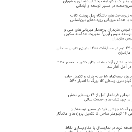
 مدیریت / کارنامه درخشان دهیاری و شورای
ریج‌محله در مسیر توسعه و آبادانی
 زیرساخت‌های باشگاه پدل پوینت کلاب
د با هدف میزبانی رویدادهای بین‌المللی
تنیس مازندران پرچمدار میزبانی‌های ملی و
توسعه تنیس ایران/ مدیریت هدفمند سکوی
یس مازندران
رقابت ۴۹ تیم در مسابقات ۲۰۰ امتیازی تنیس ساحلی
مازندران
رقابت‌های کشتی آزاد پیشکسوتان کشور با حضور ۲۳۰
در آمل آغاز شد
پایان پروژه نیمه‌تمام ۱۵ ساله پارک و تکمیل جاده
اصلی ۲ کیلومتری وسطی کلا بزرگ با اعتبار ۵۴۰
بازدید میدانی فرماندار آمل از ۱۴ روستای بخش
در چهارشنبه‌های خدمت‌رسانی
 آماده جهشی تازه در مسیر توسعه/ از
ساماندهی ۱۴ کیلومتر ساحل تا تکمیل پروژه‌های ماندگار
غدغه تردد در نمارستاق با مقاوم‌سازی نقاط