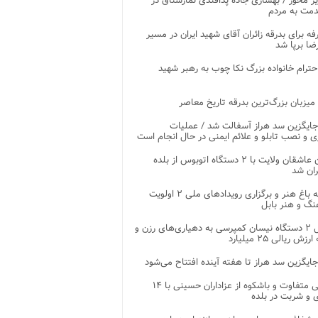
ر محور / بهسازی جاده پدافندی نمارستاق در
مت به مردم
غرفه برای بدرقه زائران آقای شهید ایران در مسیر
ضا برپا شد
احترام خانواده بزرگ نکا چوب به رهبر شهید
 میزبان بزرگ‌ترین بدرقه تاریخ معاصر
جایگزین سد هراز آسفالت شد / عملیات
ی و نصب تابلو و علائم ایمنی در حال انجام است
کاروان عاشقان ولایت با ۲ دستگاه اتوبوس از بلده
ران شد
توسعه باغ هنر و برگزاری رویدادهای ملی ۲ اولویت
نگ و هنر بابل
تحویل ۲ دستگاه نیسان کمپرسی به دهیاری‌های رزن و
زش ریالی ۲۵ میلیارد
جایگزین سد هراز تا هفته آینده افتتاح می‌شود
پذیرایی متفاوت و باشکوه از عزاداران حسینی با ۱۴
 و شربت در بلده