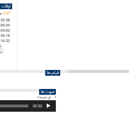
اوقات 
37
:
2
ما
:32:38
:09:39
:04:02
:56:18
:16:33
ا
فیلم ها
صوت ها
ای حرمت ۲
پخش‌کننده
صوت
00:00