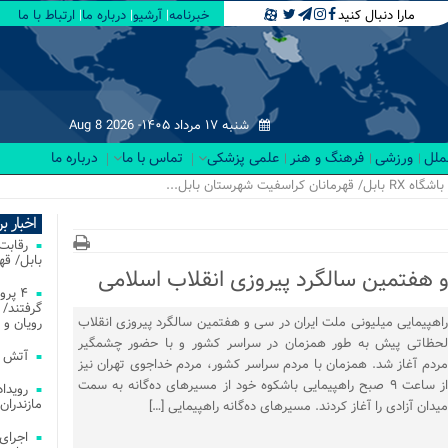
مارا دنبال کنید
خبرنامه
آرشیو
درباره ما
ارتباط با ما
شنبه ۱۷ مرداد ۱۴۰۵-
Aug 8 2026
لملل
ورزشی
فرهنگ و هنر
علمی پزشکی
تماس با ما
درباره ما
اخبار ب
بابل/ ق
 هفتمین سالگرد پیروزی انقلاب اسلامی
۴ پر
گرفتند/ 
راهپیمایی میلیونی ملت ایران در سی و هفتمین سالگرد پیروزی انقلاب
رویان و 
لحظاتی پیش به طور همزمان در سراسر کشور و با حضور چشمگیر
آتش‌ سوزی‌ های
مردم آغاز شد. همزمان با مردم سراسر کشور، مردم خداجوی تهران نیز
از ساعت ۹ صبح راهپیمایی باشکوه خود از مسیرهای ده‌گانه به سمت
مازندران
میدان آزادی را آغاز کردند. مسیرهای ده‌گانه راهپیمایی […]
اجرای