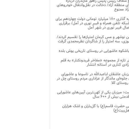
شفاف رییس پلیس راهور مازندران درباره
 منطقه آزاد/ دخالت در نقل‌وانتقال خودروهای
اد ممنوع
سرمایه گذاری ۱۸۰ میلیارد تومانی دولت چهاردهم برای
که تلفن همراه و فیبر نوری در آمل/ برقراری
 نوشهر و مس کرمان امتیازها را تقسیم کردند/
زی، سه امتیاز را از شاگردان نظرمحمدی گرفت
باشکوه عاشورایی در روستای تاریخی یوش بلده
ر تازه از مجموعه «مفاخر فریدونکنار» به قلم
ادی کناری در آستانه انتشار
زبان عاشقان اباعبدالله در تاسوعا و عاشورای
لوه‌ای ماندگار از عزاداری مردم روستای چل در
 روستای کلا
ت؛ میزبان یکی از کهن‌ترین آیین‌های عاشورایی
متی بیش از ۶۰۰ سال
 حضرت قاسم(ع) با گل‌باران و اشک هزاران
هل‌بیت(ع)