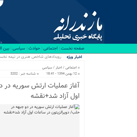
صفحه نخست
اجتماعی
حوادث
سیاسی
بین ا
رویدادهای شاخص هنری در نیمه نخست ۱۴۰۵ در مازندران برگز
اخبار ویژه
اجتماعی
/
اخبار
/
سیاسی
12 بهمن 1394 - 18:41
شناسه خبر : 3202
آغاز عملیات ارتش سوریه در د
اول آزاد شد+نقشه