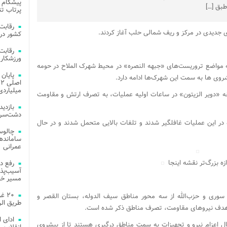
پیشگام 
طبق […]
پرتاب تن
ی جدیدی در مرکز و ریف شمالی حلب آغاز کردند.
کشور در 
ورزشکار 
واضع تروریست‌های «جبهه النصره» در محیط شهرک‌ الملاح در حومه
وی ها به سمت این شهرک‌ها ادامه دارد.
میلیاردی
طقه «دویر الزیتون» در ساعات اولیه عملیات، به تصرف ارتش و مقاومت
دشت‌سر 
در این عملیات غافلگیر شدند و تلفات بالایی متحمل شدند و در حال
چالوس
عمرانی
ازه بزرگ‌تر نقشه اینجا
رفع د
آسیب‌پذی
مسیر خد
۲۰ 
 سوری و حزب‌الله از سه محور مناطق سیف الدوله، بستان القصر و
طریق الر
و هدف نیروهای مقاومت، تصرف مناطق ذکر شده است.
ادای 
ال اعزام نیرو و تجهیزات به سمت مناطق درگیری هستند تا از پیشروی