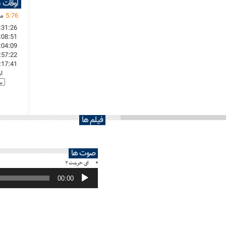
اوقات 
76
:
5
ما
:31:26
:08:51
:04:09
:57:22
:17:41
ا
فیلم ها
صوت ها
ای حرمت ۲
پخش‌کننده
صوت
00:00