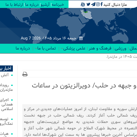
مارا دنبال کنید
خبرنامه
آرشیو
درباره ما
ارتباط با ما
جمعه ۱۶ مرداد ۱۴۰۵-
Aug 7 2026
لملل
ورزشی
فرهنگ و هنر
علمی پزشکی
تماس با ما
درباره ما
ار _
اخبار ب
آتش‌ سوزی‌ های
و جبهه در حلب/ دویرالزیتون در ساعات
مازندران
اجرای
همدلی و
ارتش سوریه و مقاومت لبنان، از امروز عملیات‌های جدیدی در مرکز و
اسلامی م
ریف شمالی حلب آغاز کردند. ریف شمالی حلب در جبهه نخست
توسعه
نیروهای سوری حملات شدیدی به مواضع تروریست‌های «جبهه
نمک‌آبرو
النصره» در محیط شهرک‌ الملاح در حومه شمالی شهر حلب آغاز و
هیات 
براساس آخرین خبرها پیشروی ها به سمت این شهرک‌ها ادامه دارد.