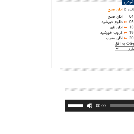
شرعی
نده تا
اذان صبح
04
اذان صبح
06
طلوع خورشید
13
اذان ظهر
19
غروب خورشید
20
اذان مغرب
وقات به افق :
برای
افزایش
00:00
یا
کاهش
صدا
از
کلیدهای
بالا
و
پایین
استفاده
کنید.