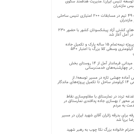
توسعه تنیس ایران/ مدیریت هدفمند سکوی
یس مازندران
رقابت ۴۹ تیم در مسابقات ۲۰۰ امتیازی تنیس ساحلی
مازندران
رقابت‌های کشتی آزاد پیشکسوتان کشور با حضور ۲۳۰
در آمل آغاز شد
پایان پروژه نیمه‌تمام ۱۵ ساله پارک و تکمیل جاده
اصلی ۲ کیلومتری وسطی کلا بزرگ با اعتبار ۵۴۰
بازدید میدانی فرماندار آمل از ۱۴ روستای بخش
در چهارشنبه‌های خدمت‌رسانی
 آماده جهشی تازه در مسیر توسعه/ از
ساماندهی ۱۴ کیلومتر ساحل تا تکمیل پروژه‌های ماندگار
غدغه تردد در نمارستاق با مقاوم‌سازی نقاط
ر محور / بهسازی جاده پدافندی نمارستاق در
مت به مردم
غرفه برای بدرقه زائران آقای شهید ایران در مسیر
ضا برپا شد
احترام خانواده بزرگ نکا چوب به رهبر شهید