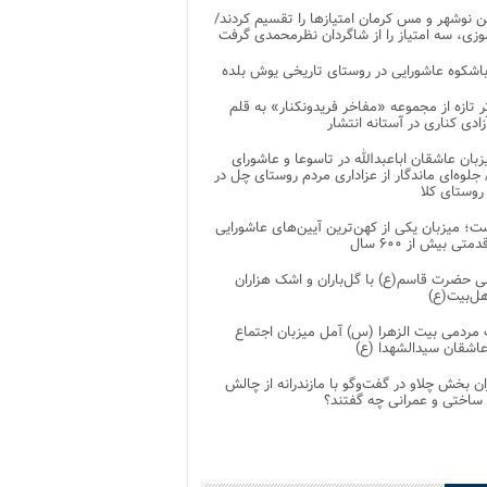
 نوشهر و مس کرمان امتیازها را تقسیم کردند/
زی، سه امتیاز را از شاگردان نظرمحمدی گرفت
باشکوه عاشورایی در روستای تاریخی یوش بلده
ر تازه از مجموعه «مفاخر فریدونکنار» به قلم
ادی کناری در آستانه انتشار
زبان عاشقان اباعبدالله در تاسوعا و عاشورای
لوه‌ای ماندگار از عزاداری مردم روستای چل در
 روستای کلا
ت؛ میزبان یکی از کهن‌ترین آیین‌های عاشورایی
متی بیش از ۶۰۰ سال
 حضرت قاسم(ع) با گل‌باران و اشک هزاران
هل‌بیت(ع)
مردمی بیت‌ الزهرا (س) آمل میزبان اجتماع
عاشقان سیدالشهدا (ع)
ان بخش چلاو در گفت‌وگو با مازندرانه از چالش
 ساختی و عمرانی چه گفتند؟