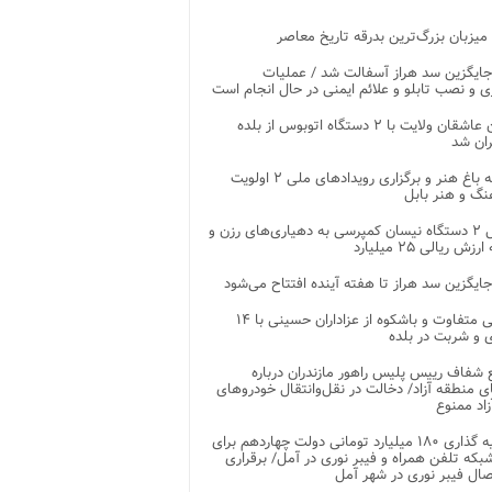
 میزبان بزرگ‌ترین بدرقه تاریخ معاصر
جایگزین سد هراز آسفالت شد / عملیات
ی و نصب تابلو و علائم ایمنی در حال انجام است
کاروان عاشقان ولایت با ۲ دستگاه اتوبوس از بلده
ران شد
توسعه باغ هنر و برگزاری رویدادهای ملی ۲ اولویت
نگ و هنر بابل
تحویل ۲ دستگاه نیسان کمپرسی به دهیاری‌های رزن و
زش ریالی ۲۵ میلیارد
جایگزین سد هراز تا هفته آینده افتتاح می‌شود
پذیرایی متفاوت و باشکوه از عزاداران حسینی با ۱۴
 و شربت در بلده
شفاف رییس پلیس راهور مازندران درباره
 منطقه آزاد/ دخالت در نقل‌وانتقال خودروهای
اد ممنوع
سرمایه گذاری ۱۸۰ میلیارد تومانی دولت چهاردهم برای
که تلفن همراه و فیبر نوری در آمل/ برقراری