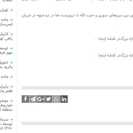
انقلاب
تهران
بین نیروهای سوری و حزب الله با تروریست ها در دو جبهه در جریان
جاده 
ایمن‌ساز
راهی ته
ازه بزرگ‌تر نقشه اینجا
مهم فره
ازه بزرگ‌تر نقشه اینجا
یالرود به ار
جاده 
طعم چای
موضع 
خودروهای
منطقه آز
توسعه شب
۱۴۷۰ اتصال فیبر نوری در شهر آمل