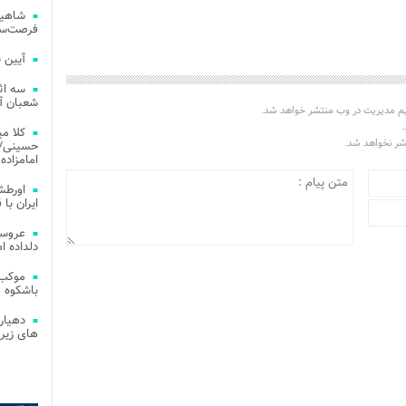
شاهین
فرصت‌سو
آیین 
سه اث
شعبان آز
یم مدیریت در وب منتشر خواهد شد.
.
کلا می
تشر نخواهد شد.
حسینی/ ج
امامزاده
اورطش
ایران با قد
عروسی
دلداده ا
موکب 
باشکوه 
دهیار
های زیر