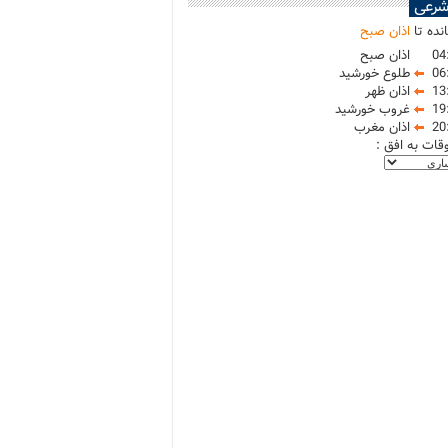
شرعی
نده تا
اذان صبح
04
اذان صبح
06
طلوع خورشید
13
اذان ظهر
19
غروب خورشید
20
اذان مغرب
وقات به افق :