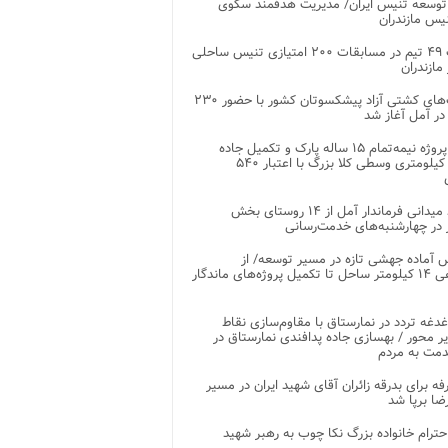
توسعه تنیس ایران/ مدیریت هدفمند سکوی
یس مازندران
رقابت ۴۹ تیم در مسابقات ۲۰۰ امتیازی تنیس ساحلی
مازندران
رقابت‌های کشتی آزاد پیشکسوتان کشور با حضور ۲۳۰
در آمل آغاز شد
پایان پروژه نیمه‌تمام ۱۵ ساله پارک و تکمیل جاده
اصلی ۲ کیلومتری وسطی کلا بزرگ با اعتبار ۵۴۰
بازدید میدانی فرماندار آمل از ۱۴ روستای بخش
در چهارشنبه‌های خدمت‌رسانی
 آماده جهشی تازه در مسیر توسعه/ از
ساماندهی ۱۴ کیلومتر ساحل تا تکمیل پروژه‌های ماندگار
غدغه تردد در نمارستاق با مقاوم‌سازی نقاط
ر محور / بهسازی جاده پدافندی نمارستاق در
مت به مردم
غرفه برای بدرقه زائران آقای شهید ایران در مسیر
ضا برپا شد
احترام خانواده بزرگ نکا چوب به رهبر شهید