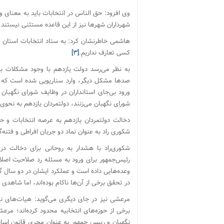
وی افزود: حق الناس در انتخابات باید به معنای 
شهرداران شهرها نیز از این قاعده مستثنی نیستن
هاشمی خاطرنشان کرد: به ستاد انتخابات استان ته
کسی تعارف نداریم.
[۳]
به نظر می‌رسد دولت یازدهم با وجود مشکلات ب
صدها مشکل دیگر، وارد سناریویی شده است که جر
ورود بی‌جای استانداران در وظایف شورای نگهبا
شورای نگهبان می‌زنند، دولتمردان یازدهم به نحوی ب
دخالت دولتمردان یازدهم به عرصه انتخابات و ح
شکوری راد به عنوان نماد دو جریان افراطی و فتنه‌گ
شکوری‌راد با هشدار به روحانی برای دخالت در 
رئیس‌جمهور برای ورود به مسئله رد صلاحیت اصلاح‌ط
وعده‌هایی داده است و عملکرد ایشان در دو سال 
در تحقق برخی از آن‌ها ناکام بوده‌اند، اما شاهدی 
مرعشی نیز در جای دیگری می‌گوید:
هیات‌های نظ
برخی از حوزه‌های انتخابیه محدود کرده‌اند؛ مر
نگهبان و رییس جمهور به عنوان مجری قانون اساس