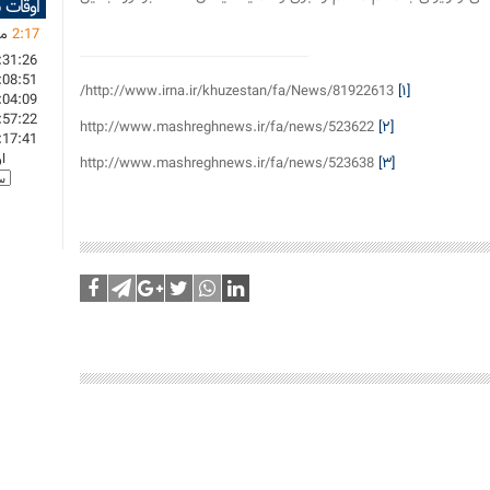
اوقات 
17
:
2
ما
:31:26
:08:51
http://www.irna.ir/khuzestan/fa/News/81922613/
[۱]
:04:09
:57:22
http://www.mashreghnews.ir/fa/news/523622
[۲]
:17:41
ا
http://www.mashreghnews.ir/fa/news/523638
[۳]