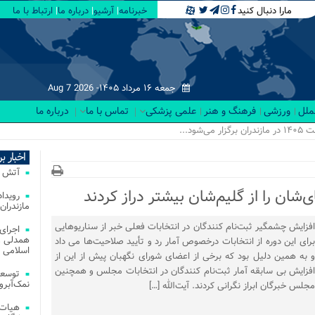
مارا دنبال کنید
خبرنامه
آرشیو
درباره ما
ارتباط با ما
جمعه ۱۶ مرداد ۱۴۰۵-
Aug 7 2026
لملل
ورزشی
فرهنگ و هنر
علمی پزشکی
تماس با ما
درباره ما
اخبار ب
آتش‌ سوزی‌ های
ی‌شان را از گلیم‌شان بیشتر دراز کردند
مازندران
افزایش چشمگیر ثبت‌نام کنندگان در انتخابات فعلی خبر از سناریوهایی
اجرای
همدلی و
برای این دوره از انتخابات درخصوص آمار رد و تأیید صلاحیت‌ها می داد
اسلامی م
و به همین دلیل بود که برخی از اعضای شورای نگهبان پیش از این از
افزایش بی سابقه آمار ثبت‌نام کنندگان در انتخابات مجلس و همچنین
توسعه
نمک‌آبرو
مجلس خبرگان ابراز نگرانی کردند. آیت‌الله […]
هیات 