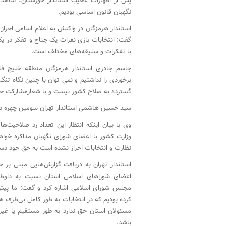
پس از اظهارات عجیب استاندار خوزستان، شاهد ح
نگهبان قانون اساسی بودیم.
استاندار هرمزگان در واکنش به اعلام اسامی احر
گفت: انتخابات بازی نفرات یک جناح و تفکر در ی
با تفکرات و سلیقه‌های مختلف است.
جاسم جادری استاندار هرمزگان منطقه خلیج فارس
برخوردی را نداشتیم و نمی توان با چنین نگاه تن
گسترده به صلاح کشور نیست و با شعارمشارکت حد
سید حسین هاشمی استاندار تهران سومین چهره دولت
وی با بیان اینکه انتظار این تعداد رد صلاحیت‌
وزارت کشور با اعضای شورای نگهبان مذاکره خواهن
نظارت و انتخابات احراز نشده است به حق خود دس
استاندار تهران به دریافت گزارش‌هایی مبنی بر ح
اعضای شوراهای اسلامی استان نسبت به داوطلب
مجلس شورای اسلامی اشاره کرد و گفت: ما پیش 
کرده بودیم که در انتخابات به طور کامل بی‌طرف ه
مسئولان استان حق ندارد به طور مستقیم یا غی
باشد
.