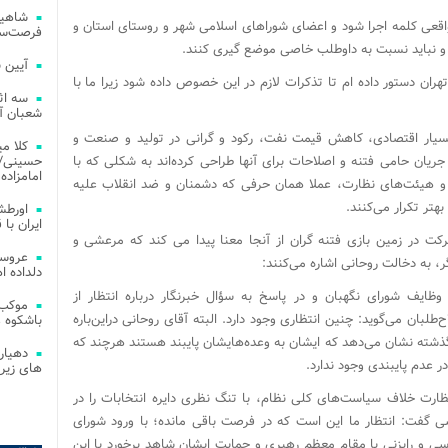
شاهین
واقعی کلمه اجرا شود و اعضای شوراهای اسلامی شهر و روستای استان و
فرصت‌سو
د و نباید نسبت به داوطلب خاصی موضع گیری کنند
.
آیین 
ران دستور داده ام تا تذکرات لازم در این خصوص داده شود زیرا ما با
سه اث
شعبان آز
سیار اقتصادی، کاهش قیمت نفت، رکود و گرانی در تولید و صنعت و
کلا می
یان حامی فتنه و اصلاحات برای آنها طراحی کرده‌اند به شکلی که با
حسینی/ ج
امامزاده
ن و هیئت‌های نظارت، عملا همان حرفی که دشمنان و ضد انقلاب علیه
هتر تکرار می‌کنند.
اورطش
ایران با قد
رکت در زمین بازی فتنه گران از آنجا معنا پیدا می کند که مرعشی و
عروسی
ر، به دخالت روحانی اشاره می‌کنند:
دلداده ا
وظایف شورای نگهبان و در پاسخ به سؤال خبرنگار درباره انتظار از
موکب 
لبان می‌گوید: چنین انتظاری وجود دارد. البته آقای روحانی دراین‌باره
باشکوه 
گذشته نشان می‌دهد که ایشان به وعده‌هایشان پایبند هستند هرچند که
دهیار
در عدم پایبندی وجود ندارد.
های زیر
ارت خلاف سیاست‌های کلی نظام، با تنگ نظری دایره انتخابات را در
عشی گفت: انتظار ما این است که در فرصت باقی مانده؛ با ورود شورای
ی و رایزنی با مقام معظم رهبری و حمایت ایشان شاهد برخورد با این