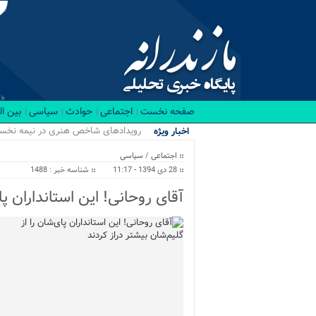
صفحه نخست
اجتماعی
حوادث
سیاسی
بین ا
ا_
اخبار ویژه
اجتماعی
/
سیاسی
28 دی 1394 - 11:17
شناسه خبر : 1488
آقای روحانی! این استانداران پا