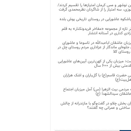
 نوشهر و مس کرمان امتیازها را تقسیم کردند/
زی، سه امتیاز را از شاگردان نظرمحمدی گرفت
باشکوه عاشورایی در روستای تاریخی یوش بلده
ر تازه از مجموعه «مفاخر فریدونکنار» به قلم
ادی کناری در آستانه انتشار
زبان عاشقان اباعبدالله در تاسوعا و عاشورای
لوه‌ای ماندگار از عزاداری مردم روستای چل در
 روستای کلا
ت؛ میزبان یکی از کهن‌ترین آیین‌های عاشورایی
متی بیش از ۶۰۰ سال
 حضرت قاسم(ع) با گل‌باران و اشک هزاران
هل‌بیت(ع)
مردمی بیت‌ الزهرا (س) آمل میزبان اجتماع
عاشقان سیدالشهدا (ع)
ان بخش چلاو در گفت‌وگو با مازندرانه از چالش
 ساختی و عمرانی چه گفتند؟