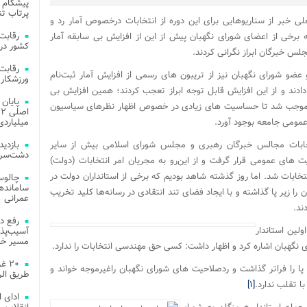
پیشگام 
پرتاب تن
لی خبر از سناریوهایی برای این دوره از انتخابات درخصوص آمار رد و
 برخی از اعضای شورای نگهبان پیش از این از افزایش بی سابقه آمار
کشور در 
س خبرگان ابراز نگرانی کردند.
و عضو شورای نگهبان نیز از تریبون های رسمی از افزایش آمار ثبت‌نام
ورزشکار 
دند و از این افزایش قابل توجه ابراز تعجب کردند؛ همین افزایش بی
بات موجب شد تا حساسیت های زیادی در خصوص اظهار نظرهای سیاسیون
مومی جامعه بوجود آورد.
میلیاردی
خابات مجالس خبرگان رهبری و مجلس شورای اسلامی بیش از سایر
دشت‌سر 
های عمومی قرار گرفت و از این‌رو به مجریان امر انتخابات (دولت)
خابات شد. اما روز گذشته شاهد بودیم که برخی از استانداران دولت در
چالوس
را زیر پا گذاشته و با ایجاد فضای تند انتقادی در رسانه‌ها کلید تخریب
عمرانی
ند.
رفع د
لین استاندار
آسیب‌پذی
مسیر خد
ی نگهبان اشاره کرد و اظهار داشت: کسی حق مهندسی انتخابات را ندارد.
۲۰ 
 را فراتر گذاشت و ردصلاحیت های شورای نگهبان راغیرموجه خواند و
طریق الر
 تقلب ندارد.
[۱]
ادای 