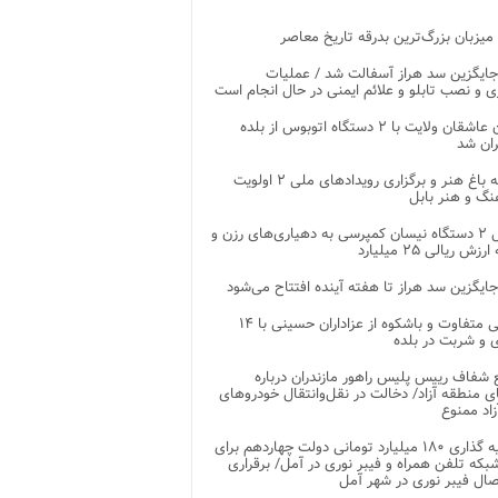
 میزبان بزرگ‌ترین بدرقه تاریخ معاصر
جایگزین سد هراز آسفالت شد / عملیات
ی و نصب تابلو و علائم ایمنی در حال انجام است
کاروان عاشقان ولایت با ۲ دستگاه اتوبوس از بلده
ران شد
توسعه باغ هنر و برگزاری رویدادهای ملی ۲ اولویت
نگ و هنر بابل
تحویل ۲ دستگاه نیسان کمپرسی به دهیاری‌های رزن و
زش ریالی ۲۵ میلیارد
جایگزین سد هراز تا هفته آینده افتتاح می‌شود
پذیرایی متفاوت و باشکوه از عزاداران حسینی با ۱۴
 و شربت در بلده
شفاف رییس پلیس راهور مازندران درباره
 منطقه آزاد/ دخالت در نقل‌وانتقال خودروهای
اد ممنوع
سرمایه گذاری ۱۸۰ میلیارد تومانی دولت چهاردهم برای
که تلفن همراه و فیبر نوری در آمل/ برقراری