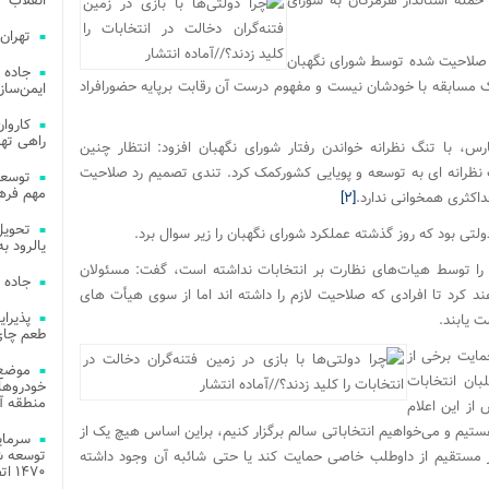
مله استاندار هرمزگان به شورای
انقلاب
تهران
از صلاحیت شده توسط شورای نگهبان
جاده 
ک مسابقه با خودشان نیست و مفهوم درست آن رقابت برپایه حضورافراد
ایمن‌ساز
راهی ته
، با تنگ نظرانه خواندن رفتار شورای نگهبان افزود: انتظار چنین
گ نظرانه ای به توسعه و پویایی کشورکمک کرد. تندی تصمیم رد صلاحیت
مهم فره
اکثری همخوانی ندارد.
[۲]
ی بود که روز گذشته عملکرد شورای نگهبان را زیر سوال برد
.
یالرود به ار
ها را توسط هیات‌های نظارت بر انتخابات نداشته است، گفت: مسئولان
جاده 
د کرد تا افرادی که صلاحیت لازم را داشته اند اما از سوی هیأت های
ت یابند
.
طعم چای
مایت برخی از
موضع 
ان انتخابات
خودروهای
منطقه آز
از این اعلام
ستیم و می‌خواهیم انتخاباتی سالم برگزار کنیم، براین اساس هیچ یک از
توسعه شب
ر مستقیم از داوطلب خاصی حمایت کند یا حتی شائبه آن وجود داشته
۱۴۷۰ اتصال فیبر نوری در شهر آمل