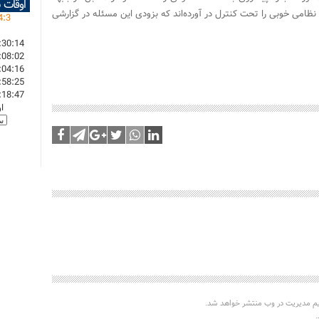
اوقات 
ظامی خوبی را تحت کنترل در آورده‌اند که بزودی این مسئله در گزارشی
4
:
3
:30:14
:08:02
:04:16
:58:25
:18:47
ا
یم مدیریت در وب منتشر خواهد شد.
.