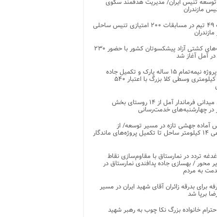
توسعه تنیس ایران/ مدیریت هدفمند سکوی
یس مازندران
رقابت ۴۹ تیم در مسابقات ۲۰۰ امتیازی تنیس ساحلی
مازندران
رقابت‌های کشتی آزاد پیشکسوتان کشور با حضور ۲۳۰
در آمل آغاز شد
پایان پروژه نیمه‌تمام ۱۵ ساله پارک و تکمیل جاده
اصلی ۲ کیلومتری وسطی کلا بزرگ با اعتبار ۵۴۰
بازدید میدانی فرماندار آمل از ۱۴ روستای بخش
در چهارشنبه‌های خدمت‌رسانی
 آماده جهشی تازه در مسیر توسعه/ از
ساماندهی ۱۴ کیلومتر ساحل تا تکمیل پروژه‌های ماندگار
غدغه تردد در نمارستاق با مقاوم‌سازی نقاط
ر محور / بهسازی جاده پدافندی نمارستاق در
مت به مردم
غرفه برای بدرقه زائران آقای شهید ایران در مسیر
ضا برپا شد
احترام خانواده بزرگ نکا چوب به رهبر شهید