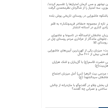
 نوشهر و مس کرمان امتیازها را تقسیم کردند/
زی، سه امتیاز را از شاگردان نظرمحمدی گرفت
باشکوه عاشورایی در روستای تاریخی یوش بلده
ر تازه از مجموعه «مفاخر فریدونکنار» به قلم
ادی کناری در آستانه انتشار
زبان عاشقان اباعبدالله در تاسوعا و عاشورای
لوه‌ای ماندگار از عزاداری مردم روستای چل در
 روستای کلا
ت؛ میزبان یکی از کهن‌ترین آیین‌های عاشورایی
متی بیش از ۶۰۰ سال
 حضرت قاسم(ع) با گل‌باران و اشک هزاران
هل‌بیت(ع)
مردمی بیت‌ الزهرا (س) آمل میزبان اجتماع
عاشقان سیدالشهدا (ع)
ان بخش چلاو در گفت‌وگو با مازندرانه از چالش
 ساختی و عمرانی چه گفتند؟