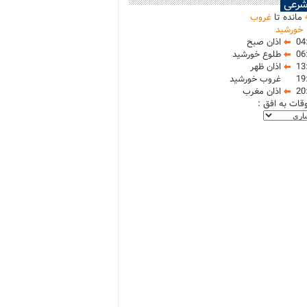
شرعی
مانده تا
غروب
خورشید
04
اذان صبح
06
طلوع خورشید
13
اذان ظهر
19
غروب خورشید
20
اذان مغرب
وقات به افق :