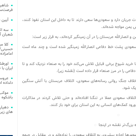
شاهین
فرصت‌سو
جریان دارد و سعودی‌ها سعی دارند تا به داخل این استان نفوذ کنند،
آیین 
ش یمن مواجه شده‌اند.
سه اث
شعبان آز
انصارالله عربستان را در آن زمینگیر کرده‌اند، به قرار زیر است:
کلا می
سعودی پشت خط دفاعی انصارالله زمینگیر شده است و چند ماه است
حسینی/ ج
امامزاده
اورطش
رید شیوخ برخی قبایل تلاش می‌کند خود را به صنعاء نزدیک کند و تا
ایران با قد
ط دفاعی را در مرز صنعاء قرار داده است (نقشه زیر).
عروسی
اف جنگ روانی رسانه‌های سعودی، ائتلاف عربستان با آتش سنگین
دلداده ا
یک شود.
موکب 
باشکوه 
لاف سعودی عملا در تنگنا افتاده‌اند و حتی تلاش کردند در مذاکرات
ود کمک‌های انسانی به این استان برای خود باز کنند.
دهیار
های زیر
زه بزرگ‌تر نقشه در اینجا
حورها اجازه پیشروی به ائتلاف سعودی را نداده‌اند و در مقابل در جبهه