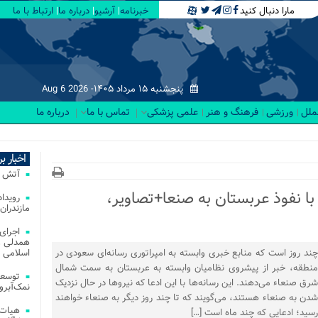
مارا دنبال کنید
خبرنامه
آرشیو
درباره ما
ارتباط با ما
پنجشنبه ۱۵ مرداد ۱۴۰۵-
Aug 6 2026
لملل
ورزشی
فرهنگ و هنر
علمی پزشکی
تماس با ما
درباره ما
اخبار ب
آتش‌ سوزی‌ های
با نفوذ عربستان به صنعا+تصاویر،
مازندران
اجرای
همدلی و
چند روز است که منابع خبری وابسته به امپراتوری رسانه‌ای سعودی در
اسلامی م
منطقه، خبر از پیشروی نظامیان وابسته به عربستان به سمت شمال
توسعه
شرق صنعاء می‌دهند. این رسانه‌ها با این ادعا که نیروها در حال نزدیک
نمک‌آبرو
شدن به صنعاء هستند، می‌گویند که تا چند روز دیگر به صنعاء خواهند
هیات 
رسید؛ ادعایی که چند ماه است […]