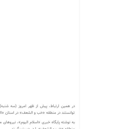
در همین ارتباط، پیش از ظهر امروز (سه شنبه)
توانستند در منطقه «خب و الشعف» در استان «الجو
به نوشته پایگاه خبری «اسلام الیوم»، نیروهای 
منطقه «خب و الشعف» را در دست بگیرند.