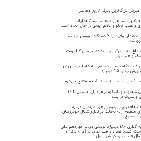
 میزبان بزرگ‌ترین بدرقه تاریخ معاصر
جایگزین سد هراز آسفالت شد / عملیات
ی و نصب تابلو و علائم ایمنی در حال انجام است
کاروان عاشقان ولایت با ۲ دستگاه اتوبوس از بلده
ران شد
توسعه باغ هنر و برگزاری رویدادهای ملی ۲ اولویت
نگ و هنر بابل
تحویل ۲ دستگاه نیسان کمپرسی به دهیاری‌های رزن و
زش ریالی ۲۵ میلیارد
جایگزین سد هراز تا هفته آینده افتتاح می‌شود
پذیرایی متفاوت و باشکوه از عزاداران حسینی با ۱۴
 و شربت در بلده
شفاف رییس پلیس راهور مازندران درباره
 منطقه آزاد/ دخالت در نقل‌وانتقال خودروهای
اد ممنوع
سرمایه گذاری ۱۸۰ میلیارد تومانی دولت چهاردهم برای
که تلفن همراه و فیبر نوری در آمل/ برقراری