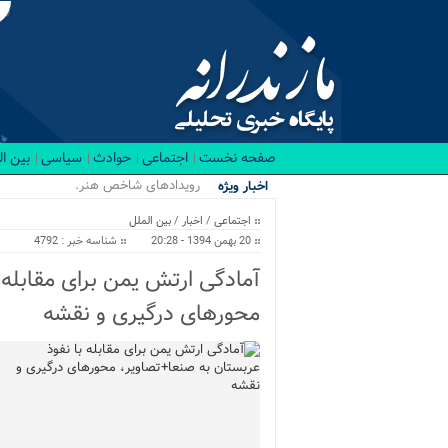
صفحه نخست
اجتماعی
حوادث
سیاسی
بین ا
رویدادهای شاخص هنری در نیمه .
اخبار ویژه
اجتماعی
/
اخبار
/
بین الملل
20 بهمن 1394 - 20:28
شناسه خبر : 4792
آمادگی ارتش یمن برای مقابله 
محورهای درگیری و نقشه