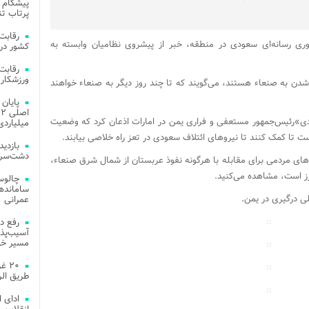
پیشگام 
پرتاب تن
وری رسانه‌ای سعودی در منطقه، خبر از پیشروی نظامیان وابسته به
کشور در 
ورزشکار 
ک شدن به صنعاء هستند، می‌گویند که تا چند روز دیگر به صنعاء خواهند
»‌رئیس‌جمهور مستعفی و فراری یمن در امارات اذعان کرد که وضعیت
میلیاردی
تا کمک کنند تا نیروهای ائتلاف سعودی در تعز راه خلاصی بیابند.
دشت‌سر 
‌های مردمی برای مقابله با هرگونه نفوذ عربستان از شمال شرق صنعاء،
ز است، مشاهده می‌کنید.
چالوس
ی درگیری در یمن.
عمرانی
رفع د
آسیب‌پذی
مسیر خد
۲۰ 
طریق الر
ادای 