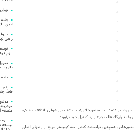
انقلاب
تهران
جاده 
ایمن‌ساز
راهی ته
مهم فره
یالرود به ار
جاده 
طعم چای
موضع 
خودروهای
 نیروهای «عبد ربه منصورهادی» با پشتیبانی هوایی ائتلاف سعودی
منطقه آز
ف» پایگاه «الخنجر» را به کنترل خود درآورند.
توسعه شب
منصورهادی همچنین توانستند کنترل سه کیلومتر مربع از راههای اصلی
۱۴۷۰ اتصال فیبر نوری در شهر آمل