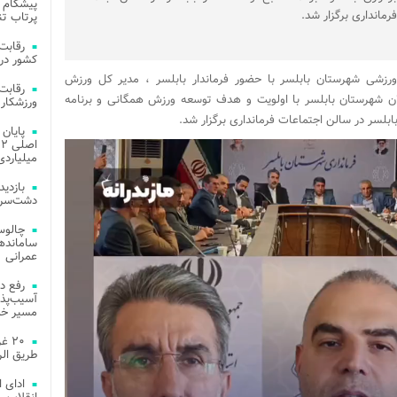
پیشگام 
فرمانداری برگزار شد.
پرتاب تن
کشور در 
رزشی شهرستان بابلسر با حضور فرماندار بابلسر ، مدیر کل ورزش
ان شهرستان بابلسر با اولویت و هدف توسعه ورزش همگانی و برنامه
ورزشکار 
ابلسر در سالن اجتماعات فرمانداری برگزار شد.
میلیاردی
دشت‌سر 
چالوس
عمرانی
رفع د
آسیب‌پذی
مسیر خد
۲۰ 
طریق الر
ادای 