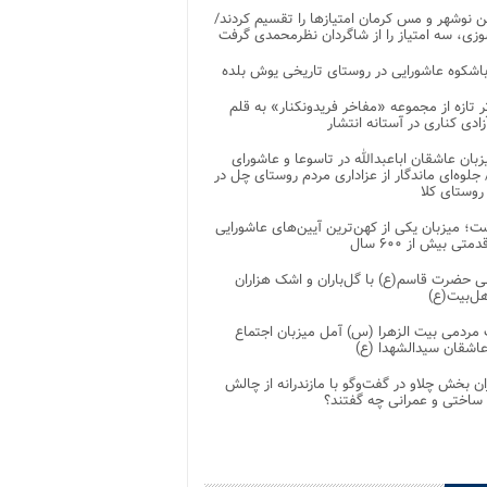
 نوشهر و مس کرمان امتیازها را تقسیم کردند/
زی، سه امتیاز را از شاگردان نظرمحمدی گرفت
باشکوه عاشورایی در روستای تاریخی یوش بلده
ر تازه از مجموعه «مفاخر فریدونکنار» به قلم
ادی کناری در آستانه انتشار
زبان عاشقان اباعبدالله در تاسوعا و عاشورای
لوه‌ای ماندگار از عزاداری مردم روستای چل در
 روستای کلا
ت؛ میزبان یکی از کهن‌ترین آیین‌های عاشورایی
متی بیش از ۶۰۰ سال
 حضرت قاسم(ع) با گل‌باران و اشک هزاران
هل‌بیت(ع)
مردمی بیت‌ الزهرا (س) آمل میزبان اجتماع
عاشقان سیدالشهدا (ع)
ان بخش چلاو در گفت‌وگو با مازندرانه از چالش
 ساختی و عمرانی چه گفتند؟