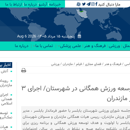
مارا دنبال کنید
خبرنامه
آرشیو
درباره ما
ارتباط با ما
پنجشنبه ۱۵ مرداد ۱۴۰۵-
Aug 6 2026
لملل
ورزشی
فرهنگ و هنر
علمی پزشکی
تماس با ما
درباره ما
۱ .
اخبار ب
سی
/
فرهنگ و هنر
/
فضای مجازی
/
فیلم
/
مازندران
/
ورزشی
آتش‌ سوزی‌ های
مازندران
آمادگی مسولان بابلسر برای توسعه ورزش همگانی در شهرستان/ اجرای ۳
اجرای
مازندران
همدلی و
اسلامی م
جلسه شورای ورزشی شهرستان بابلسر با حضور فرماندار بابلسر ، مدیر
توسعه
کل ورزش مازندران، رییس هیات همگانی مازندران و مسولان شهرستان
نمک‌آبرو
بابلسر با اولویت و هدف توسعه ورزش همگانی و برنامه ریزی برای
هیات 
برگزاری باشکوه برنامه صبح و نشاط در بابلسر در سالن اجتماعات