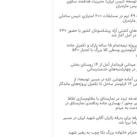
توسعه تنیس ایران/ مدیریت هدفمند سکوی
یس مازندران
رقابت ۴۹ تیم در مسابقات ۲۰۰ امتیازی تنیس ساحلی
مازندران
رقابت‌های کشتی آزاد پیشکسوتان کشور با حضور ۲۳۰
در آمل آغاز شد
پایان پروژه نیمه‌تمام ۱۵ ساله پارک و تکمیل جاده
اصلی ۲ کیلومتری وسطی کلا بزرگ با اعتبار ۵۴۰
بازدید میدانی فرماندار آمل از ۱۴ روستای بخش
در چهارشنبه‌های خدمت‌رسانی
 آماده جهشی تازه در مسیر توسعه/ از
ساماندهی ۱۴ کیلومتر ساحل تا تکمیل پروژه‌های ماندگار
غدغه تردد در نمارستاق با مقاوم‌سازی نقاط
ر محور / بهسازی جاده پدافندی نمارستاق در
مت به مردم
غرفه برای بدرقه زائران آقای شهید ایران در مسیر
ضا برپا شد
احترام خانواده بزرگ نکا چوب به رهبر شهید