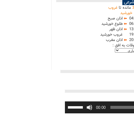
شرعی
مانده تا
غروب
خورشید
04
اذان صبح
06
طلوع خورشید
13
اذان ظهر
19
غروب خورشید
20
اذان مغرب
وقات به افق :
برای
افزایش
00:00
یا
کاهش
صدا
از
کلیدهای
بالا
و
پایین
استفاده