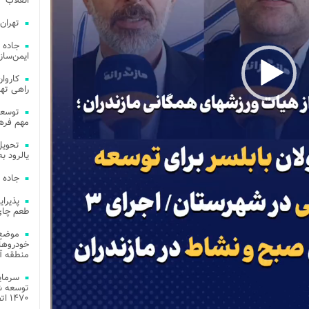
انقلاب
تهران
جاده 
ایمن‌ساز
راهی ته
مهم فره
یالرود به ار
جاده 
طعم چای
موضع 
خودروهای
منطقه آز
توسعه شب
۱۴۷۰ اتصال فیبر نوری در شهر آمل