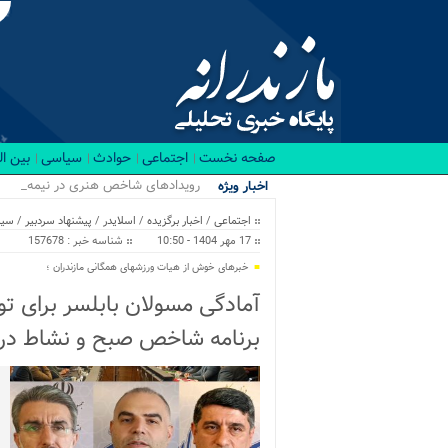
صفحه نخست
اجتماعی
حوادث
سیاسی
بین ا
رویدادهای شاخص هنری در نیمه نخست ۴۰۵
اخبار ویژه
اجتماعی
/
اخبار برگزیده
/
اسلایدر
/
پیشنهاد سردبیر
/
سیا
17 مهر 1404 - 10:50
شناسه خبر : 157678
خبرهای خوش از هیات ورزشهای همگانی مازندران ؛
برنامه شاخص صبح و نشاط در 