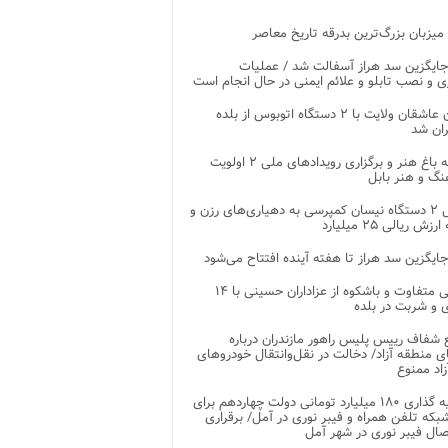
 میزبان بزرگ‌ترین بدرقه تاریخ معاصر
جایگزین سد هراز آسفالت شد / عملیات
ی و نصب تابلو و علائم ایمنی در حال انجام است
کاروان عاشقان ولایت با ۲ دستگاه اتوبوس از بلده
ران شد
توسعه باغ هنر و برگزاری رویدادهای ملی ۲ اولویت
نگ و هنر بابل
تحویل ۲ دستگاه نیسان کمپرسی به دهیاری‌های رزن و
زش ریالی ۲۵ میلیارد
جایگزین سد هراز تا هفته آینده افتتاح می‌شود
پذیرایی متفاوت و باشکوه از عزاداران حسینی با ۱۴
 و شربت در بلده
شفاف رییس پلیس راهور مازندران درباره
 منطقه آزاد/ دخالت در نقل‌وانتقال خودروهای
اد ممنوع
سرمایه گذاری ۱۸۰ میلیارد تومانی دولت چهاردهم برای
که تلفن همراه و فیبر نوری در آمل/ برقراری