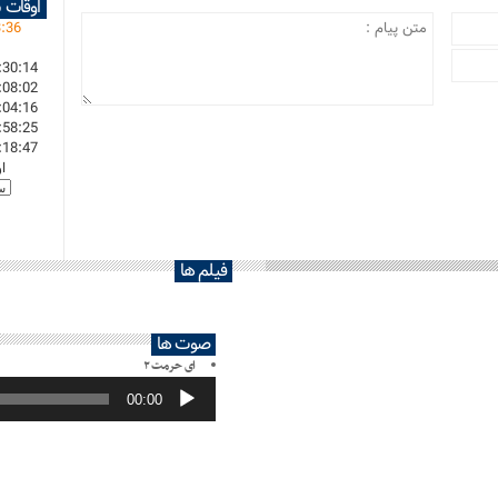
اوقات 
3
:
36
:30:14
:08:02
:04:16
:58:25
:18:47
ا
فیلم ها
صوت ها
ای حرمت ۲
پخش‌کننده
صوت
00:00