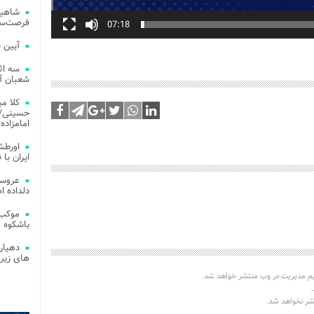
شاهین
فرصت‌سو
07:18
آیین 
سه اث
شعبان آز
کلا می
حسینی/ ج
امامزاده
اورطش
ایران با قد
عروسی
دلداده ا
موکب 
باشکوه 
دهیار
های زیر
یم مدیریت در وب منتشر خواهد شد.
.
تشر نخواهد شد.