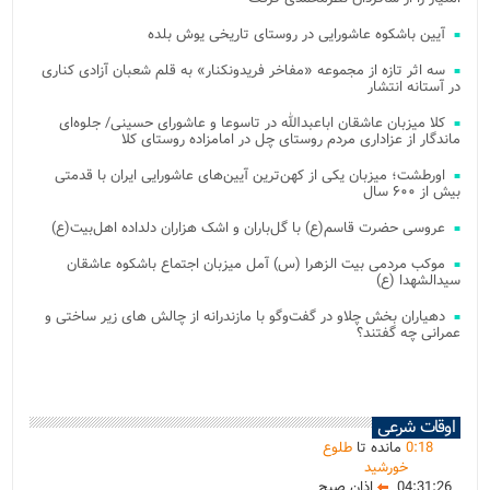
آیین باشکوه عاشورایی در روستای تاریخی یوش بلده
سه اثر تازه از مجموعه «مفاخر فریدونکنار» به قلم شعبان آزادی کناری
در آستانه انتشار
کلا میزبان عاشقان اباعبدالله در تاسوعا و عاشورای حسینی/ جلوه‌ای
ماندگار از عزاداری مردم روستای چل در امامزاده روستای کلا
اورطشت؛ میزبان یکی از کهن‌ترین آیین‌های عاشورایی ایران با قدمتی
بیش از ۶۰۰ سال
عروسی حضرت قاسم(ع) با گل‌باران و اشک هزاران دلداده اهل‌بیت(ع)
موکب مردمی بیت‌ الزهرا (س) آمل میزبان اجتماع باشکوه عاشقان
سیدالشهدا (ع)
دهیاران بخش چلاو در گفت‌وگو با مازندرانه از چالش های زیر ساختی و
عمرانی چه گفتند؟
اوقات شرعی
18
:
0
مانده تا
طلوع
خورشید
04:31:26
اذان صبح