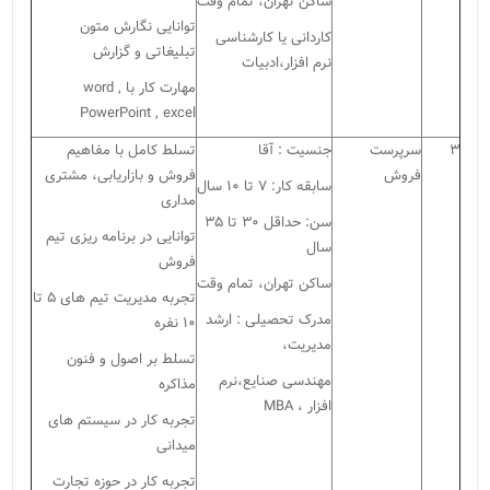
ساکن تهران، تمام وقت
توانایی نگارش متون
کاردانی یا کارشناسی
تبلیغاتی و گزارش
نرم افزار،ادبیات
مهارت کار با
word ,
PowerPoint , excel
۳
سرپرست
جنسیت : آقا
تسلط کامل با مفاهیم
فروش
فروش و بازاریابی، مشتری
سابقه کار: ۷ تا ۱۰ سال
مداری
سن: حداقل ۳۰ تا ۳۵
توانایی در برنامه ریزی تیم
سال
فروش
ساکن تهران، تمام وقت
تجربه مدیریت تیم های ۵ تا
مدرک تحصیلی : ارشد
۱۰ نفره
مدیریت،
تسلط بر اصول و فنون
مهندسی صنایع،نرم
مذاکره
افزار ،
MBA
تجربه کار در سیستم های
میدانی
تجربه کار در حوزه تجارت