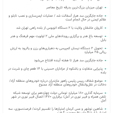
تهران میزبان بزرگ‌ترین بدرقه تاریخ معاصر
جاده جایگزین سد هراز آسفالت شد / عملیات ایمن‌سازی و نصب تابلو و
علائم ایمنی در حال انجام است
کاروان عاشقان ولایت با ۲ دستگاه اتوبوس از بلده راهی تهران شد
توسعه باغ هنر و برگزاری رویدادهای ملی ۲ اولویت مهم فرهنگ و هنر
بابل
تحویل ۲ دستگاه نیسان کمپرسی به دهیاری‌های رزن و یالرود به ارزش
ریالی ۲۵ میلیارد
جاده جایگزین سد هراز تا هفته آینده افتتاح می‌شود
پذیرایی متفاوت و باشکوه از عزاداران حسینی با ۱۴ طعم چای و شربت در
بلده
موضع شفاف رییس پلیس راهور مازندران درباره خودروهای منطقه آزاد/
دخالت در نقل‌وانتقال خودروهای منطقه آزاد ممنوع
سرمایه گذاری ۱۸۰ میلیارد تومانی دولت چهاردهم برای توسعه شبکه
تلفن همراه و فیبر نوری در آمل/ برقراری ۱۴۷۰ اتصال فیبر نوری در شهر
آمل
شاهین نوشهر و مس کرمان امتیازها را تقسیم کردند/ فرصت‌سوزی، سه
امتیاز را از شاگردان نظرمحمدی گرفت