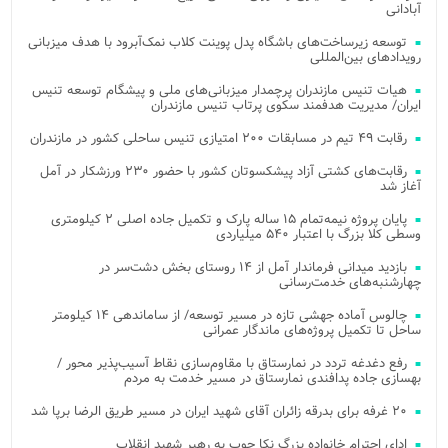
آبادانی
توسعه زیرساخت‌های باشگاه پدل پوینت کلاب نمک‌آبرود با هدف میزبانی
رویدادهای بین‌المللی
هیات تنیس مازندران پرچمدار میزبانی‌های ملی و پیشگام توسعه تنیس
ایران/ مدیریت هدفمند سکوی پرتاب تنیس مازندران
رقابت ۴۹ تیم در مسابقات ۲۰۰ امتیازی تنیس ساحلی کشور در مازندران
رقابت‌های کشتی آزاد پیشکسوتان کشور با حضور ۲۳۰ ورزشکار در آمل
آغاز شد
پایان پروژه نیمه‌تمام ۱۵ ساله پارک و تکمیل جاده اصلی ۲ کیلومتری
وسطی کلا بزرگ با اعتبار ۵۴۰ میلیاردی
بازدید میدانی فرماندار آمل از ۱۴ روستای بخش دشت‌سر در
چهارشنبه‌های خدمت‌رسانی
چالوس آماده جهشی تازه در مسیر توسعه/ از ساماندهی ۱۴ کیلومتر
ساحل تا تکمیل پروژه‌های ماندگار عمرانی
رفع دغدغه تردد در نمارستاق با مقاوم‌سازی نقاط آسیب‌پذیر محور /
بهسازی جاده پدافندی نمارستاق در مسیر خدمت به مردم
۲۰ غرفه برای بدرقه زائران آقای شهید ایران در مسیر طریق الرضا برپا شد
ادای احترام خانواده بزرگ نکا چوب به رهبر شهید انقلاب