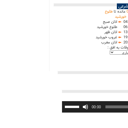
شرعی
مانده تا
طلوع
خورشید
04
اذان صبح
06
طلوع خورشید
13
اذان ظهر
19
غروب خورشید
20
اذان مغرب
وقات به افق :
برای
افزایش
00:00
یا
کاهش
صدا
از
کلیدهای
بالا
و
پایین