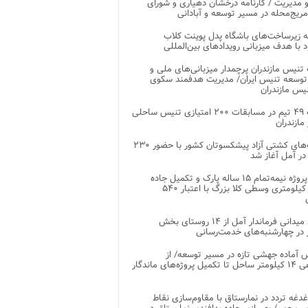
 مدیریت / کارنامه درخشان دهیاری و شورای
ریج‌محله در مسیر توسعه و آبادانی
 زیرساخت‌های باشگاه پدل پوینت کلاب
د با هدف میزبانی رویدادهای بین‌المللی
تنیس مازندران پرچمدار میزبانی‌های ملی و
توسعه تنیس ایران/ مدیریت هدفمند سکوی
یس مازندران
رقابت ۴۹ تیم در مسابقات ۲۰۰ امتیازی تنیس ساحلی
مازندران
رقابت‌های کشتی آزاد پیشکسوتان کشور با حضور ۲۳۰
در آمل آغاز شد
پایان پروژه نیمه‌تمام ۱۵ ساله پارک و تکمیل جاده
اصلی ۲ کیلومتری وسطی کلا بزرگ با اعتبار ۵۴۰
بازدید میدانی فرماندار آمل از ۱۴ روستای بخش
در چهارشنبه‌های خدمت‌رسانی
 آماده جهشی تازه در مسیر توسعه/ از
ساماندهی ۱۴ کیلومتر ساحل تا تکمیل پروژه‌های ماندگار
غدغه تردد در نمارستاق با مقاوم‌سازی نقاط