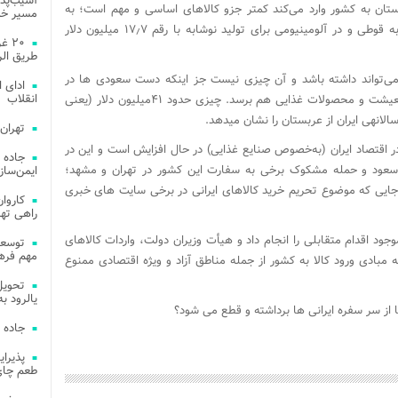
آسیب‌پذی
تان به کشور وارد می‌کند کمتر جزو کالاهای اساسی و مهم است؛ به
مسیر خد
طوریکه بیشترین رقم واردات از عربستان مربوط به قوطی و در آلومینیومی برای تولید نوشابه با رقم ۱۷٫۷ میلیون دلار
۲۰ 
طریق الر
می‌تواند داشته باشد و آن چیزی نیست جز اینکه دست سعودی ‌ها در
ادای 
انقلاب
سفره مردم ایران است تا درآمد آنها از ایران به معیشت و محصولات غذایی هم برسد. چیزی حدود ۴۱میلیون دلار (یعنی
تهران
ر اقتصاد ایران (به‌خصوص صنایع غذایی) در حال افزایش است و این در
جاده 
سعود و حمله مشکوک برخی به سفارت این کشور در تهران و مشهد؛
ایمن‌ساز
ا جایی که موضوع تحریم خرید کالاهای ایرانی در برخی سایت‌ های خبری
راهی ته
وجود اقدام متقابلی را انجام داد و هیأت وزیران دولت، واردات کالاهای
مهم فره
یه مبادی ورود کالا به کشور از جمله مناطق آزاد و ویژه اقتصادی ممنوع
یالرود به ار
ز سر سفره ایرانی ها برداشته و قطع می شود؟
جاده 
طعم چای