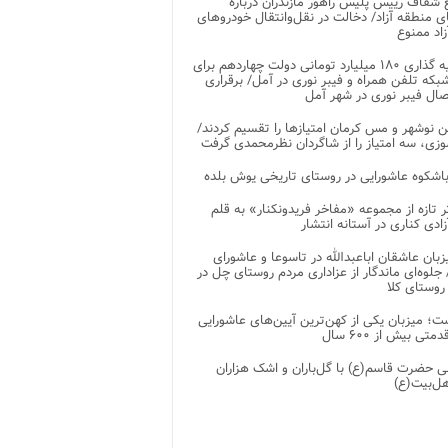
شفاف رییس پلیس راهور مازندران درباره
 منطقه آزاد/ دخالت در نقل‌وانتقال خودروهای
اد ممنوع
سرمایه گذاری ۱۸۰ میلیارد تومانی دولت چهاردهم برای
که تلفن همراه و فیبر نوری در آمل/ برقراری
 نوشهر و مس کرمان امتیازها را تقسیم کردند/
زی، سه امتیاز را از شاگردان نظرمحمدی گرفت
باشکوه عاشورایی در روستای تاریخی یوش بلده
ر تازه از مجموعه «مفاخر فریدونکنار» به قلم
ادی کناری در آستانه انتشار
زبان عاشقان اباعبدالله در تاسوعا و عاشورای
لوه‌ای ماندگار از عزاداری مردم روستای چل در
 روستای کلا
ت؛ میزبان یکی از کهن‌ترین آیین‌های عاشورایی
متی بیش از ۶۰۰ سال
 حضرت قاسم(ع) با گل‌باران و اشک هزاران
هل‌بیت(ع)