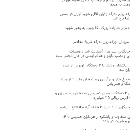
ر محور / بهسازی جاده پدافندی نمارستاق در
مت به مردم
غرفه برای بدرقه زائران آقای شهید ایران در مسیر
ضا برپا شد
احترام خانواده بزرگ نکا چوب به رهبر شهید
 میزبان بزرگ‌ترین بدرقه تاریخ معاصر
جایگزین سد هراز آسفالت شد / عملیات
ی و نصب تابلو و علائم ایمنی در حال انجام است
کاروان عاشقان ولایت با ۲ دستگاه اتوبوس از بلده
ران شد
توسعه باغ هنر و برگزاری رویدادهای ملی ۲ اولویت
نگ و هنر بابل
تحویل ۲ دستگاه نیسان کمپرسی به دهیاری‌های رزن و
زش ریالی ۲۵ میلیارد
جایگزین سد هراز تا هفته آینده افتتاح می‌شود
پذیرایی متفاوت و باشکوه از عزاداران حسینی با ۱۴
 و شربت در بلده