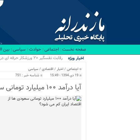
صفحه نخست
اجتماعی
حوادث
سیاسی
بین ا
رقابت نفسگیر ۲۰ ورزشکار حرفه ای در باشگاه RX بابل/ قهرمانان کراسفیت شهرستان بابل...
اخبار ویژه
اجتماعی
/
اخبار
/
اقتصادی
/
سیاسی
19 دی 1394 - 15:49
شناسه خبر : 751
آیا درآمد ۱۰۰ میلیارد تومانی سعودی ها از اقتصاد ایران کم می شود؟