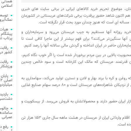
همدلی و
اسلامی م
ان، موضوع تحریم خرید کالاهای ایرانی در برخی سایت‌ های خبری
توسعه
هم اکنون شاهد حضور پرقدرت برخی شرکت‌های عربستانی در کشورمان
نمک‌آبرو
، مساله­ ای است که هنوز چندان مورد بحث قرار نگرفته­ است.
هیات 
ید روزانه آنها مستقیم به جیب عربستان می‌رود و سرمایه‌داران و
پیشگام 
پرتاب تن
آنها سنگین‌تر می‌کنند؟ برای فهم بیشتر از این ماجرا کافی است تا
ه‌داران حاضر در ایران انداخته و گردش مالی سالانه آنها را رصد کنیم.
کشور در 
بوبیت بالایی در بین مردم برخوردار شده است را اگر خوب نگاه کنیم،
ران قدرتمند عربستان که مالک این کارخانه است و سود خالص چندین
ورزشکار 
روغن و کره با برند بهار و لادن و نسترن تولید می‌کند، سهامداری به
میلیاردی
نام «سلیمان بن عبدالقادر المهیدب» دارد که یکی از نزدیکان شاهزاده‌های عربستان است و ۸۰ درصد سهام صنایع غذایی
دشت‌سر 
زار ایران حضور دارند و محصولاتشان به فروش می‌رسد. از بیسکوییت و
چالوس
عمرانی
بر اساس آمار گمرک جمهوری اسلامی ایران، تعداد اقلام وارداتی ایران از عربستان در هشت ماهه سال جاری ۱۵۳ هزار تن
رفع د