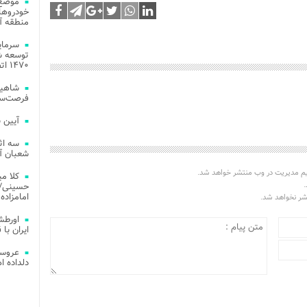
موضع 
خودروهای
منطقه آز
توسعه شب
۱۴۷۰ اتصال فیبر نوری در شهر آمل
شاهین
فرصت‌سو
آیین 
سه اث
شعبان آز
یم مدیریت در وب منتشر خواهد شد.
کلا می
.
حسینی/ ج
امامزاده
تشر نخواهد شد.
اورطش
ایران با قد
عروسی
دلداده ا