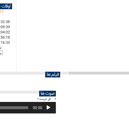
اوقات 
0
:
1
:32:38
:09:39
:04:02
:56:18
:16:33
ا
فیلم ها
صوت ها
ای حرمت ۲
پخش‌کننده
صوت
00:00