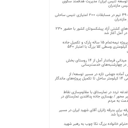
توسعه تنیس ایران/ مدیریت هدفمند سکوی
یس مازندران
رقابت ۴۹ تیم در مسابقات ۲۰۰ امتیازی تنیس ساحلی
مازندران
رقابت‌های کشتی آزاد پیشکسوتان کشور با حضور ۲۳۰
در آمل آغاز شد
پایان پروژه نیمه‌تمام ۱۵ ساله پارک و تکمیل جاده
اصلی ۲ کیلومتری وسطی کلا بزرگ با اعتبار ۵۴۰
بازدید میدانی فرماندار آمل از ۱۴ روستای بخش
در چهارشنبه‌های خدمت‌رسانی
 آماده جهشی تازه در مسیر توسعه/ از
ساماندهی ۱۴ کیلومتر ساحل تا تکمیل پروژه‌های ماندگار
غدغه تردد در نمارستاق با مقاوم‌سازی نقاط
ر محور / بهسازی جاده پدافندی نمارستاق در
مت به مردم
غرفه برای بدرقه زائران آقای شهید ایران در مسیر
ضا برپا شد
احترام خانواده بزرگ نکا چوب به رهبر شهید