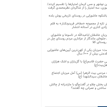
 نوشهر و مس کرمان امتیازها را تقسیم کردند/
زی، سه امتیاز را از شاگردان نظرمحمدی گرفت
باشکوه عاشورایی در روستای تاریخی یوش بلده
ر تازه از مجموعه «مفاخر فریدونکنار» به قلم
ادی کناری در آستانه انتشار
زبان عاشقان اباعبدالله در تاسوعا و عاشورای
لوه‌ای ماندگار از عزاداری مردم روستای چل در
 روستای کلا
ت؛ میزبان یکی از کهن‌ترین آیین‌های عاشورایی
متی بیش از ۶۰۰ سال
 حضرت قاسم(ع) با گل‌باران و اشک هزاران
هل‌بیت(ع)
مردمی بیت‌ الزهرا (س) آمل میزبان اجتماع
عاشقان سیدالشهدا (ع)
ان بخش چلاو در گفت‌وگو با مازندرانه از چالش
 ساختی و عمرانی چه گفتند؟