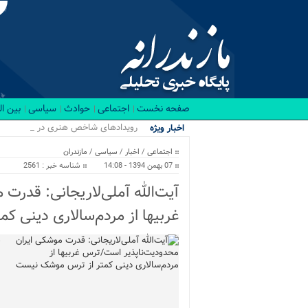
صفحه نخست
اجتماعی
حوادث
سیاسی
بین ا
رویدادهای شاخص هنری در نیمه نخس
اخبار ویژه
اجتماعی
/
اخبار
/
سیاسی
/
مازندران
07 بهمن 1394 - 14:08
شناسه خبر : 2561
آیت‌الله آملی‌لاریجانی: قدر
غربی‎ها از مردم‌سالاری دینی کمتر از ترس موشک نیست