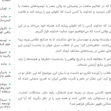
انقلاب
 که در تعالیم متعدد در وصیتش به والی مصر با توصیه‌های متعدد با
تهران
نندگان نترسید و خداوند با کسی است که تقوای وی را پیشه کند و طاعت
جاده 
ایمن‌ساز
ست که خداوند کسی را که تقوای پیشه کند همراه خود می‌داند و در این
 وقتی است که می‌خواهیم مورد عنایت خداوند قرار گیریم.
راهی ته
گ وابسته بودیم و مهندسان ما حق نداشتند تا به صنایع نظامی ورود پیدا
مهم فره
ی‌دادند، خاطرنشان کرد: پس از انقلاب نسل جوان با به‌دست آوردن این
های علمی در زمینه‌های مختلف ایجاد کنند.
یالرود به ار
م تا مطالعه کنند و تاریخ واقعی را بشناسند؛ خطرها و هجمه‌ها را باید
جاده 
جازی مانع آرامش شده‌اند.
انقلاب را آورنده فکری نو دانست و با بیان این موضوع که این تفکر نو در
طعم چای
کرد: این تفکر در علم و قدرت نظامی ایران به قدری متجلی شده که
موضع 
خودروهای
منطقه آز
با وجود کاستی بسیار در زمینه عدم اشتغال، رکود بازار، مشکلات تجارت،
 و مسئولان باید تلاش کنند و همه چیز را در نظر بگیرند که آیا این
توسعه شب
امکانی ظهور نخبگان فراهم شد؟
۱۴۷۰ اتصال فیبر نوری در شهر آمل