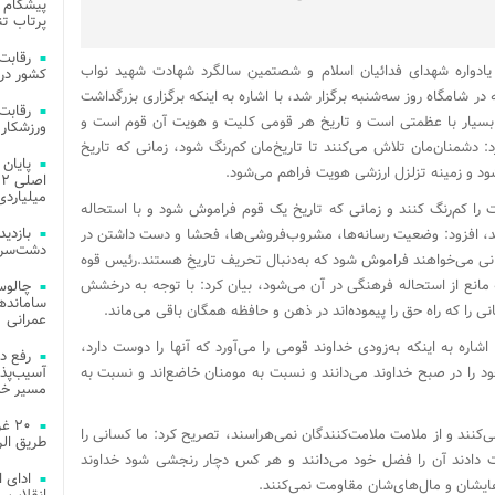
پیشگام 
پرتاب تن
 یادواره شهدای فدائیان اسلام و شصتمین سالگرد شهادت شهید نواب
کشور در 
شامگاه روز سه‌شنبه برگزار شد، با اشاره به اینکه برگزاری بزرگداشت
 بسیار با عظمتی است و تاریخ هر قومی کلیت و هویت آن قوم است و
ورزشکار 
دشمنان‌مان تلاش می‌کنند تا تاریخ‌مان کم‌رنگ شود، زمانی که تاریخ
ود و زمینه تزلزل ارزشی هویت فراهم می‌شود.
میلیاردی
ت را کم‌رنگ کنند و زمانی که تاریخ یک قوم فراموش شود و با استحاله
شد، افزود: وضعیت رسانه‌ها، مشروب‌فروشی‌ها، فحشا و دست داشتن در
دشت‌سر 
انی می‌خواهند فراموش شود که به‌دنبال تحریف تاریخ هستند.رئیس قوه
 مانع از استحاله فرهنگی در آن می‌شود، بیان کرد: با توجه به درخشش
چالوس
ی را که راه حق را پیموده‌اند در ذهن و حافظه همگان باقی می‌ماند.
عمرانی
اشاره به اینکه به‌زودی خداوند قومی را می‌آورد که آنها را دوست دارد،
رفع د
ود را در صبح خداوند می‌دانند و نسبت به مومنان خاضع‌اند و نسبت به
آسیب‌پذی
مسیر خد
۲۰ 
‌کنند و از ملامت ملامت‌کنندگان نمی‌هراسند، تصریح کرد: ما کسانی را
طریق الر
دست دادند آن را فضل خود می‌دانند و هر کس دچار رنجشی شود خداوند
ادای 
هایشان و مال‌های‌شان مقاومت نمی‌کنند.