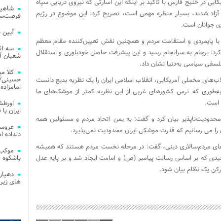
ایی در خلیج فارس با تأکید بر اینکه این اسارتی که نیروی دریایی سپاه
شاهین
ی آزاد شدند، بسیار منظره مهمی است، تصریح کرد: این موضوع در رژیم
فرصت‌سو
ری جوانان است.
آیین 
نکه با پایمردی و استقامت مردم و همچنین نقش تعیین‌کننده مقام معظم
سه اث
کرد: برجام به سرانجام رسید و این پیشرفت حاصل خودباوری و استقلال
شعبان آز
فلسفی سیاسی به‌دنیا نشان داد.
کلا می
حسینی/ ج
ب‌های مخملی آمریکایی، انقلاب اسلامی ایران را یک نظریه بدیع دانست
امامزاده
د به‌طوری که ترس کشورهای غربی از این نظریه کمتر از موشک‌های ما
 است.
اورطش
ایران با قد
 محدودیت‌ناپذیر بیان کرد و گفت: به یمن اتحاد مردم و مسئولین همه
عروسی
ن را می رسانیم که قدرت موشکی ایران محدودیت نمی‌پذیرد.
دلداده ا
های مردم‌سالاری دینی، گفت: در مرحله نخست مردم هستند که همیشه
موکب 
دی که بر اساس رسالت پیامبر (ص) و امامت ایجاد شد و بر پایه عدل
باشکوه 
 رکن یک نظام بیان شود.
دهیار
های زیر