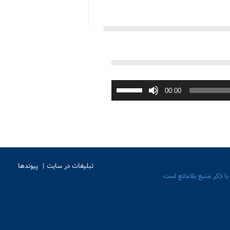
برای
افزایش
00:00
یا
کاهش
صدا
از
کلیدهای
بالا
و
پایین
استفاده
کنید.
تبلیغات در سایت
پیوندها
با ذکر منبع بلامانع است