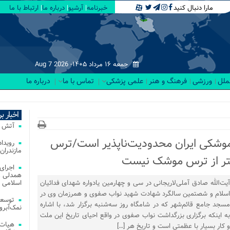
مارا دنبال کنید
خبرنامه
آرشیو
درباره ما
ارتباط با ما
جمعه ۱۶ مرداد ۱۴۰۵-
Aug 7 2026
لملل
ورزشی
فرهنگ و هنر
علمی پزشکی
تماس با ما
درباره ما
ت _
اخبار ب
آتش‌ سوزی‌ های
ت موشکی ایران محدودیت‌ناپذیر است/ترس
مازندران
اجرای
همدلی و
آیت‌الله صادق آملی‌لاریجانی در سی و چهارمین یادواره شهدای فدائیان
اسلامی م
اسلام و شصتمین سالگرد شهادت شهید نواب صفوی و همرزمان وی در
توسعه
مسجد جامع قائم‌شهر که در شامگاه روز سه‌شنبه برگزار شد، با اشاره
نمک‌آبرو
به اینکه برگزاری بزرگداشت نواب صفوی در واقع احیای تاریخ این ملت
هیات 
و کار بسیار با عظمتی است و تاریخ هر […]