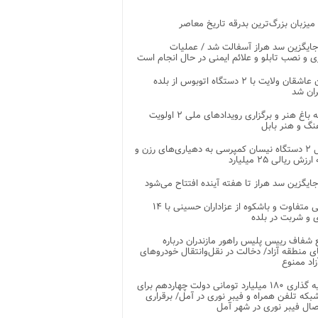
 میزبان بزرگ‌ترین بدرقه تاریخ معاصر
جایگزین سد هراز آسفالت شد / عملیات
ی و نصب تابلو و علائم ایمنی در حال انجام است
کاروان عاشقان ولایت با ۲ دستگاه اتوبوس از بلده
ران شد
توسعه باغ هنر و برگزاری رویدادهای ملی ۲ اولویت
نگ و هنر بابل
تحویل ۲ دستگاه نیسان کمپرسی به دهیاری‌های رزن و
زش ریالی ۲۵ میلیارد
جایگزین سد هراز تا هفته آینده افتتاح می‌شود
پذیرایی متفاوت و باشکوه از عزاداران حسینی با ۱۴
 و شربت در بلده
شفاف رییس پلیس راهور مازندران درباره
 منطقه آزاد/ دخالت در نقل‌وانتقال خودروهای
اد ممنوع
سرمایه گذاری ۱۸۰ میلیارد تومانی دولت چهاردهم برای
که تلفن همراه و فیبر نوری در آمل/ برقراری