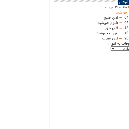
شرعی
مانده تا
غروب
خورشید
04
اذان صبح
06
طلوع خورشید
13
اذان ظهر
19
غروب خورشید
20
اذان مغرب
وقات به افق :