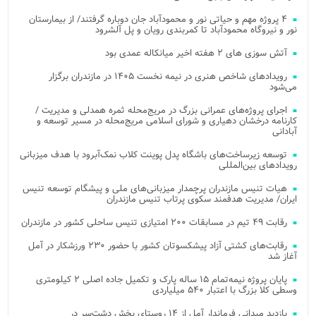
۴ پروژه مهم و حیاتی نور و محمودآباد جان دوباره گرفتند/ از بیمارستان
نور و نیروگاه محمودآباد تا کمربندی رویان و پل آلشرود
آتش‌ سوزی‌ های ۲ هفته اخیر میانکاله عمدی بود
رویدادهای شاخص هنری در نیمه نخست ۱۴۰۵ در مازندران برگزار
می‌شود
اجرای پروژه‌های عمرانی بزرگ در مریج‌محله ثمره همدلی و مدیریت /
کارنامه درخشان دهیاری و شورای اسلامی مریج‌محله در مسیر توسعه و
آبادانی
توسعه زیرساخت‌های باشگاه پدل پوینت کلاب نمک‌آبرود با هدف میزبانی
رویدادهای بین‌المللی
هیات تنیس مازندران پرچمدار میزبانی‌های ملی و پیشگام توسعه تنیس
ایران/ مدیریت هدفمند سکوی پرتاب تنیس مازندران
رقابت ۴۹ تیم در مسابقات ۲۰۰ امتیازی تنیس ساحلی کشور در مازندران
رقابت‌های کشتی آزاد پیشکسوتان کشور با حضور ۲۳۰ ورزشکار در آمل
آغاز شد
پایان پروژه نیمه‌تمام ۱۵ ساله پارک و تکمیل جاده اصلی ۲ کیلومتری
وسطی کلا بزرگ با اعتبار ۵۴۰ میلیاردی
بازدید میدانی فرماندار آمل از ۱۴ روستای بخش دشت‌سر در