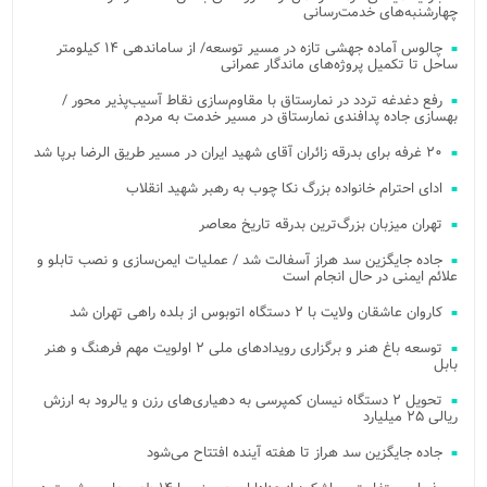
چهارشنبه‌های خدمت‌رسانی
چالوس آماده جهشی تازه در مسیر توسعه/ از ساماندهی ۱۴ کیلومتر
ساحل تا تکمیل پروژه‌های ماندگار عمرانی
رفع دغدغه تردد در نمارستاق با مقاوم‌سازی نقاط آسیب‌پذیر محور /
بهسازی جاده پدافندی نمارستاق در مسیر خدمت به مردم
۲۰ غرفه برای بدرقه زائران آقای شهید ایران در مسیر طریق الرضا برپا شد
ادای احترام خانواده بزرگ نکا چوب به رهبر شهید انقلاب
تهران میزبان بزرگ‌ترین بدرقه تاریخ معاصر
جاده جایگزین سد هراز آسفالت شد / عملیات ایمن‌سازی و نصب تابلو و
علائم ایمنی در حال انجام است
کاروان عاشقان ولایت با ۲ دستگاه اتوبوس از بلده راهی تهران شد
توسعه باغ هنر و برگزاری رویدادهای ملی ۲ اولویت مهم فرهنگ و هنر
بابل
تحویل ۲ دستگاه نیسان کمپرسی به دهیاری‌های رزن و یالرود به ارزش
ریالی ۲۵ میلیارد
جاده جایگزین سد هراز تا هفته آینده افتتاح می‌شود