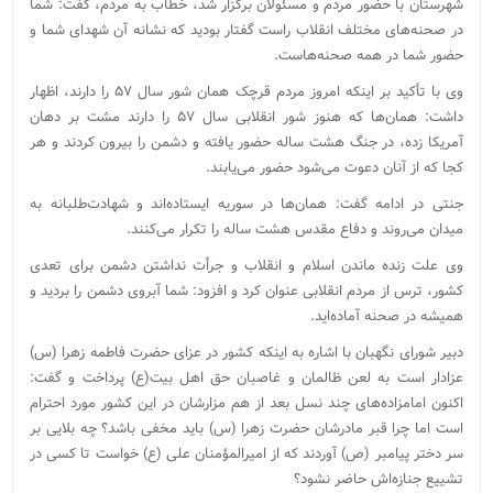
شهرستان با حضور مردم و مسئولان برگزار شد، خطاب به مردم، گفت: شما
در صحنه‌های مختلف انقلاب راست‌ گفتار بودید که نشانه آن شهدای شما و
حضور شما در همه صحنه‌هاست.
وی با تأکید بر اینکه امروز مردم قرچک همان شور سال ۵۷ را دارند، اظهار
داشت: همان‌ها که هنوز شور انقلابی سال ۵۷ را دارند مشت بر دهان
آمریکا زده، در جنگ هشت ساله حضور یافته و دشمن را بیرون کردند و هر
کجا که از آنان دعوت می‌شود حضور می‌یابند.
جنتی در ادامه گفت: همان‌ها در سوریه ایستاده‌اند و شهادت‌طلبانه به
میدان می‌روند و دفاع مقدس هشت ساله را تکرار می‌کنند.
وی علت زنده ماندن اسلام و انقلاب و جرأت نداشتن دشمن برای تعدی
کشور، ترس از مردم انقلابی عنوان کرد و افزود: شما آبروی دشمن را بردید و
همیشه در صحنه آماده‌اید.
دبیر شورای نگهبان با اشاره به اینکه کشور در عزای حضرت فاطمه زهرا (س)
عزادار است به لعن ظالمان و غاصبان حق اهل بیت(ع) پرداخت و گفت:
اکنون امامزاده‌های چند نسل بعد از هم مزارشان در این کشور مورد احترام
است اما چرا قبر مادرشان حضرت زهرا (س) باید مخفی باشد؟ چه بلایی بر
سر دختر پیامبر (ص) آوردند که از امیرالمؤمنان علی (ع) خواست تا کسی در
تشییع جنازه‌اش حاضر نشود؟