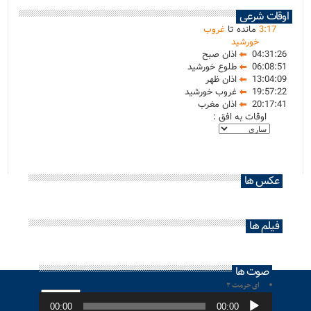
اوقات شرعی
17
:
3
مانده تا
غروب
خورشید
04:31:26
اذان صبح
06:08:51
طلوع خورشید
13:04:09
اذان ظهر
19:57:22
غروب خورشید
20:17:41
اذان مغرب
اوقات به افق :
عکس ها
فیلم ها
صوت ها
ای حرمت ۲
پخش‌کننده
صوت
00:00
00:00