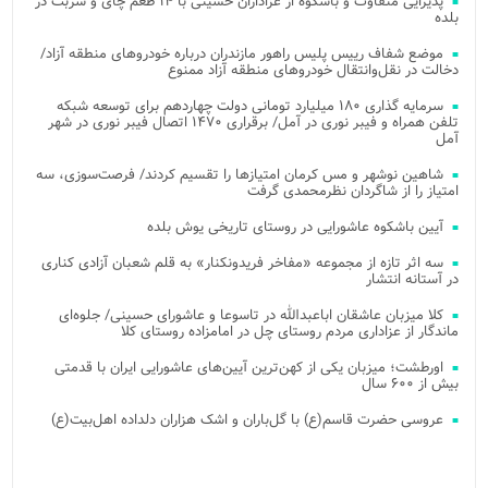
پذیرایی متفاوت و باشکوه از عزاداران حسینی با ۱۴ طعم چای و شربت در
بلده
موضع شفاف رییس پلیس راهور مازندران درباره خودروهای منطقه آزاد/
دخالت در نقل‌وانتقال خودروهای منطقه آزاد ممنوع
سرمایه گذاری ۱۸۰ میلیارد تومانی دولت چهاردهم برای توسعه شبکه
تلفن همراه و فیبر نوری در آمل/ برقراری ۱۴۷۰ اتصال فیبر نوری در شهر
آمل
شاهین نوشهر و مس کرمان امتیازها را تقسیم کردند/ فرصت‌سوزی، سه
امتیاز را از شاگردان نظرمحمدی گرفت
آیین باشکوه عاشورایی در روستای تاریخی یوش بلده
سه اثر تازه از مجموعه «مفاخر فریدونکنار» به قلم شعبان آزادی کناری
در آستانه انتشار
کلا میزبان عاشقان اباعبدالله در تاسوعا و عاشورای حسینی/ جلوه‌ای
ماندگار از عزاداری مردم روستای چل در امامزاده روستای کلا
اورطشت؛ میزبان یکی از کهن‌ترین آیین‌های عاشورایی ایران با قدمتی
بیش از ۶۰۰ سال
عروسی حضرت قاسم(ع) با گل‌باران و اشک هزاران دلداده اهل‌بیت(ع)