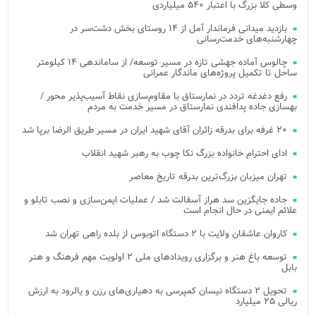
وسطی کلا بزرگ با اعتبار ۵۴۰ میلیاردی
بازدید میدانی فرماندار آمل از ۱۴ روستای بخش دشت‌سر در
چهارشنبه‌های خدمت‌رسانی
چالوس آماده جهشی تازه در مسیر توسعه/ از ساماندهی ۱۴ کیلومتر
ساحل تا تکمیل پروژه‌های ماندگار عمرانی
رفع دغدغه تردد در نمارستاق با مقاوم‌سازی نقاط آسیب‌پذیر محور /
بهسازی جاده پدافندی نمارستاق در مسیر خدمت به مردم
۲۰ غرفه برای بدرقه زائران آقای شهید ایران در مسیر طریق الرضا برپا شد
ادای احترام خانواده بزرگ نکا چوب به رهبر شهید انقلاب
تهران میزبان بزرگ‌ترین بدرقه تاریخ معاصر
جاده جایگزین سد هراز آسفالت شد / عملیات ایمن‌سازی و نصب تابلو و
علائم ایمنی در حال انجام است
کاروان عاشقان ولایت با ۲ دستگاه اتوبوس از بلده راهی تهران شد
توسعه باغ هنر و برگزاری رویدادهای ملی ۲ اولویت مهم فرهنگ و هنر
بابل
تحویل ۲ دستگاه نیسان کمپرسی به دهیاری‌های رزن و یالرود به ارزش
ریالی ۲۵ میلیارد