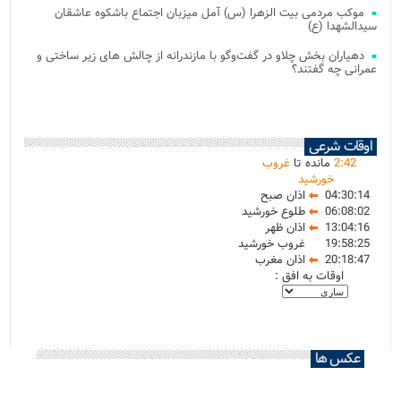
موکب مردمی بیت‌ الزهرا (س) آمل میزبان اجتماع باشکوه عاشقان
سیدالشهدا (ع)
دهیاران بخش چلاو در گفت‌وگو با مازندرانه از چالش های زیر ساختی و
عمرانی چه گفتند؟
اوقات شرعی
42
:
2
مانده تا
غروب
خورشید
04:30:14
اذان صبح
06:08:02
طلوع خورشید
13:04:16
اذان ظهر
19:58:25
غروب خورشید
20:18:47
اذان مغرب
اوقات به افق :
عکس ها