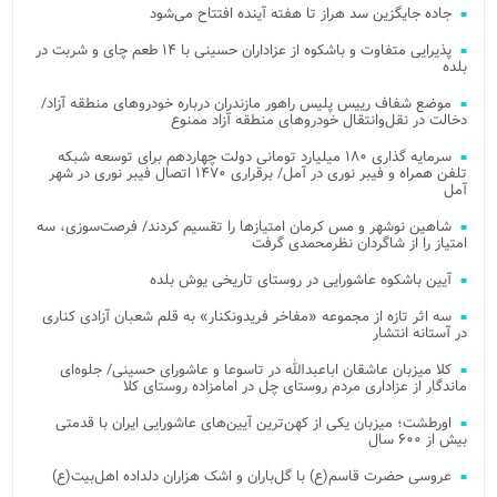
جاده جایگزین سد هراز تا هفته آینده افتتاح می‌شود
پذیرایی متفاوت و باشکوه از عزاداران حسینی با ۱۴ طعم چای و شربت در
بلده
موضع شفاف رییس پلیس راهور مازندران درباره خودروهای منطقه آزاد/
دخالت در نقل‌وانتقال خودروهای منطقه آزاد ممنوع
سرمایه گذاری ۱۸۰ میلیارد تومانی دولت چهاردهم برای توسعه شبکه
تلفن همراه و فیبر نوری در آمل/ برقراری ۱۴۷۰ اتصال فیبر نوری در شهر
آمل
شاهین نوشهر و مس کرمان امتیازها را تقسیم کردند/ فرصت‌سوزی، سه
امتیاز را از شاگردان نظرمحمدی گرفت
آیین باشکوه عاشورایی در روستای تاریخی یوش بلده
سه اثر تازه از مجموعه «مفاخر فریدونکنار» به قلم شعبان آزادی کناری
در آستانه انتشار
کلا میزبان عاشقان اباعبدالله در تاسوعا و عاشورای حسینی/ جلوه‌ای
ماندگار از عزاداری مردم روستای چل در امامزاده روستای کلا
اورطشت؛ میزبان یکی از کهن‌ترین آیین‌های عاشورایی ایران با قدمتی
بیش از ۶۰۰ سال
عروسی حضرت قاسم(ع) با گل‌باران و اشک هزاران دلداده اهل‌بیت(ع)