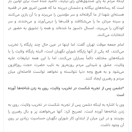
اینکه مردم به پای صندوق‌های رأی نیایند، ناامید شده است برای اولین بار
است که رسانه‌های بیگانه و دشمنان دیرینه ما که همین امروز هم در قضیه
هسته‌ای شهدا از ما گرفته‌اند و سر مؤمنین را می‌برند و با آن بازی می‌کنند
و سینه مردان ما را می‌شکافند و قلب‌ها را درمی‌آورند و می‌خندند و سر
کودکان را می‌برند، امسال دلسوز ما شده‌اند و همه را تشویق به حضور در
انتخابات می‌کنند.
امام جمعه موقت تهران گفت: اما اینها در عین حال چند پایگاه را تخریب
می‌کنند، که یکی از آنها پایگاه شورای نگهبان است، البته پایگاه ولایت را با
شبکه‌های مختلف دائماً بمباران می‌کنند، اما با این همه تبلیغات علیه
ولایت، عشق و شیدایی مردم روزبه‌روز به نایب حضرت حجت روزافزون
می‌شود و به هیچ وجه دنیا نتوانسته و نخواهد توانست فاصله‌ای میان
مردم و رهبری ایجاد کنند.
*دشمن پس از تجربه شکست در تخریب ولایت، روی به زدن شاخه‌ها آورده
است
وی با اشاره به اینکه دشمن پس از تجربه شکست در تخریب ولایت، روی به
زدن شاخه‌ها آورده است، تصریح کرد: آنها می‌خواهند پر و بال رهبری را
بچینند و در این میان از ابتدای کار شورای نگهبان حساسیت زیادی بر روی
آن وجود داشت.