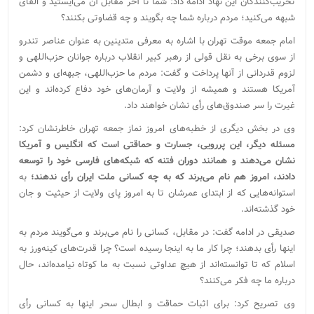
تخریب‌کنندگان این نهاد ادامه داد: شما تا آخر مقابل آن می‌ایستید و القای
شبهه می‌کنید؛ مردم درباره شما چه بگویند و چه قضاوتی بکنند؟
امام جمعه موقت تهران با اشاره به معرفی متدینین به عنوان عناصر تندرو
از سوی برخی به نقل قولی از رهبر کبیر انقلاب درباره جوانان حزب‌اللهی و
لزوم قدردانی از آنها پرداخت و گفت: مردم ما حزب‌اللهی، جبهه‌ای و دشمن
آمریکا هستند و همیشه از ولایت و آرمان‌های خود دفاع کرده‌اند و این
غیرت را سر صندوق‌های رأی نشان خواهند داد.
وی در بخش دیگری از خطبه‌های امروز نماز جمعه تهران خاطرنشان کرد:
مسئله دیگر، این پررویی، جسارت و حماقتی است که انگلیس و آمریکا
نشان می‌دهند و همانند دوران فتنه که شبکه‌های فارسی خود را توسعه
دادند، امروز هم نام می‌برند که به چه کسانی ملت ایران رأی ندهند؛
به
استوانه‌هایی که از ابتدای عمرشان تا به امروز پای ولایت از حیثیت و جان
خود گذشته‌اند.
صدیقی در ادامه گفت: در مقابل، کسانی را نام می‌برند و می‌گویند مردم به
اینها رأی بدهند؛ چرا کار ما به اینجا رسیده است؟ چرا قدرت‌های کینه‌ورز به
اسلام که تا توانسته‌اند از هیچ عداوتی نسبت به ما کوتاه نیامده‌اند، حال
درباره ما چه فکر می‌کنند؟
وی تصریح کرد: برای اثبات حماقت و ابطال سحر اینها به کسانی رأی