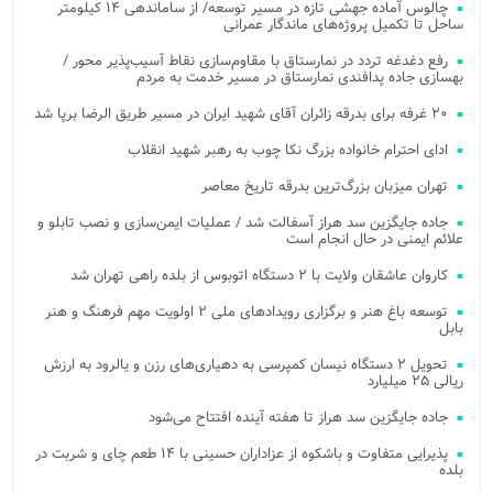
چالوس آماده جهشی تازه در مسیر توسعه/ از ساماندهی ۱۴ کیلومتر
ساحل تا تکمیل پروژه‌های ماندگار عمرانی
رفع دغدغه تردد در نمارستاق با مقاوم‌سازی نقاط آسیب‌پذیر محور /
بهسازی جاده پدافندی نمارستاق در مسیر خدمت به مردم
۲۰ غرفه برای بدرقه زائران آقای شهید ایران در مسیر طریق الرضا برپا شد
ادای احترام خانواده بزرگ نکا چوب به رهبر شهید انقلاب
تهران میزبان بزرگ‌ترین بدرقه تاریخ معاصر
جاده جایگزین سد هراز آسفالت شد / عملیات ایمن‌سازی و نصب تابلو و
علائم ایمنی در حال انجام است
کاروان عاشقان ولایت با ۲ دستگاه اتوبوس از بلده راهی تهران شد
توسعه باغ هنر و برگزاری رویدادهای ملی ۲ اولویت مهم فرهنگ و هنر
بابل
تحویل ۲ دستگاه نیسان کمپرسی به دهیاری‌های رزن و یالرود به ارزش
ریالی ۲۵ میلیارد
جاده جایگزین سد هراز تا هفته آینده افتتاح می‌شود
پذیرایی متفاوت و باشکوه از عزاداران حسینی با ۱۴ طعم چای و شربت در
بلده