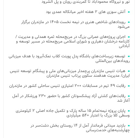
نور و نیروگاه محمودآباد تا کمربندی رویان و پل آلشرود
آتش‌ سوزی‌ های ۲ هفته اخیر میانکاله عمدی بود
رویدادهای شاخص هنری در نیمه نخست ۱۴۰۵ در مازندران برگزار
می‌شود
اجرای پروژه‌های عمرانی بزرگ در مریج‌محله ثمره همدلی و مدیریت /
کارنامه درخشان دهیاری و شورای اسلامی مریج‌محله در مسیر توسعه و
آبادانی
توسعه زیرساخت‌های باشگاه پدل پوینت کلاب نمک‌آبرود با هدف میزبانی
رویدادهای بین‌المللی
هیات تنیس مازندران پرچمدار میزبانی‌های ملی و پیشگام توسعه تنیس
ایران/ مدیریت هدفمند سکوی پرتاب تنیس مازندران
رقابت ۴۹ تیم در مسابقات ۲۰۰ امتیازی تنیس ساحلی کشور در مازندران
رقابت‌های کشتی آزاد پیشکسوتان کشور با حضور ۲۳۰ ورزشکار در آمل
آغاز شد
پایان پروژه نیمه‌تمام ۱۵ ساله پارک و تکمیل جاده اصلی ۲ کیلومتری
وسطی کلا بزرگ با اعتبار ۵۴۰ میلیاردی
بازدید میدانی فرماندار آمل از ۱۴ روستای بخش دشت‌سر در
چهارشنبه‌های خدمت‌رسانی