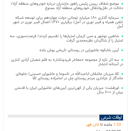
موضع شفاف رییس پلیس راهور مازندران درباره خودروهای منطقه آزاد/
دخالت در نقل‌وانتقال خودروهای منطقه آزاد ممنوع
سرمایه گذاری ۱۸۰ میلیارد تومانی دولت چهاردهم برای توسعه شبکه
تلفن همراه و فیبر نوری در آمل/ برقراری ۱۴۷۰ اتصال فیبر نوری در شهر
آمل
شاهین نوشهر و مس کرمان امتیازها را تقسیم کردند/ فرصت‌سوزی، سه
امتیاز را از شاگردان نظرمحمدی گرفت
آیین باشکوه عاشورایی در روستای تاریخی یوش بلده
سه اثر تازه از مجموعه «مفاخر فریدونکنار» به قلم شعبان آزادی کناری
در آستانه انتشار
کلا میزبان عاشقان اباعبدالله در تاسوعا و عاشورای حسینی/ جلوه‌ای
ماندگار از عزاداری مردم روستای چل در امامزاده روستای کلا
اورطشت؛ میزبان یکی از کهن‌ترین آیین‌های عاشورایی ایران با قدمتی
بیش از ۶۰۰ سال
اوقات شرعی
23
:
1
مانده تا
اذان ظهر