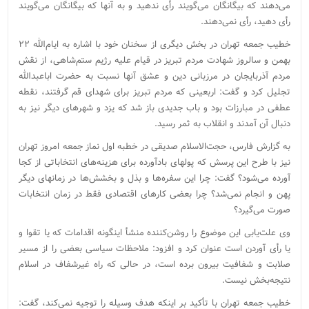
می‌دهند که بیگانگان می‌گویند رأی ندهید و به آنها که بیگانگان می‌گویند
رأی دهید، رأی نمی‌دهند.
خطیب جمعه تهران در بخش دیگری از سخنان خود با اشاره به ایام‌الله ۲۲
بهمن و سالروز شهادت مردم تبریز در قیام علیه رژیم ستم‌شاهی، از نقش
مردم آذربایجان در مرزبانی دین و عشق آنها نسبت به حضرت اباعبدالله
تجلیل کرد و گفت: اربعینی که مردم تبریز برای شهدای قم گرفتند، نقطه
عطفی در مبارزات بود و باب جدیدی باز شد که یزد و شهرهای دیگر نیز به
دنبال آن آمدند و انقلاب به ثمر رسید.
به گزارش فارس، حجت‌الاسلام صدیقی در خطبه اول نماز جمعه امروز تهران
نیز با طرح این پرسش که پولهای بادآورده برای هزینه‌های انتخاباتی از کجا
آورده می‌شود؟ گفت: چرا این سفره‌ها و بذل و بخشش‌ها در زمانهای دیگر
پهن و انجام نمی‌شد؟ چرا بعضی کارهای اقتصادی فقط در زمان انتخابات
صورت می‌گیرد؟
وی علت‌یابی این موضوع را روشن‌کننده منشأ اینگونه اقدامات که یا تقوا و
یا رأی‌ آوردن است عنوان کرد و افزود: ملاحظات سیاسی بعضی را از مسیر
صلابت و شفافیت بیرون برده است، در حالی که راه غیرشفاف در اسلام
نتیجه‌بخش نیست.
خطیب جمعه تهران با تأکید بر اینکه هدف وسیله را توجیه نمی‌کند، گفت: