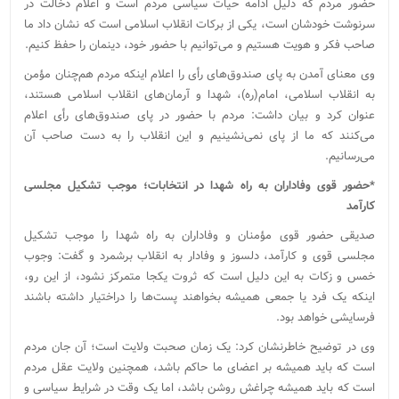
حضور مردم که دلیل ادامه حیات سیاسی مردم است و اعلام دخالت در
سرنوشت خودشان است، یکی از برکات انقلاب اسلامی است که نشان داد ما
صاحب فکر و هویت هستیم و می‌توانیم با حضور خود، دینمان را حفظ کنیم.
وی معنای آمدن به پای صندوق‌های رأی را اعلام اینکه مردم هم‌چنان مؤمن
به انقلاب اسلامی، امام(ره)، شهدا و آرمان‌های انقلاب اسلامی هستند،
عنوان کرد و بیان داشت: مردم با حضور در پای صندوق‌های رأی اعلام
می‌کنند که ما از پای نمی‌نشینیم و این انقلاب را به دست صاحب آن
می‌رسانیم.
*حضور قوی وفاداران به راه شهدا در انتخابات؛ موجب تشکیل مجلسی
کارآمد
صدیقی حضور قوی مؤمنان و وفاداران به راه شهدا را موجب تشکیل
مجلسی قوی و کارآمد، دلسوز و وفادار به انقلاب برشمرد و گفت: وجوب
خمس و زکات به این دلیل است که ثروت یکجا متمرکز نشود، از این رو،
اینکه یک فرد یا جمعی همیشه بخواهند پست‌ها را دراختیار داشته باشند
فرسایشی خواهد بود.
وی در توضیح خاطرنشان کرد: یک زمان صحبت ولایت است؛ آن جان مردم
است که باید همیشه بر اعضای ما حاکم باشد، همچنین ولایت عقل مردم
است که باید همیشه چراغش روشن باشد، اما یک وقت در شرایط سیاسی و