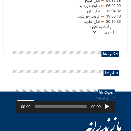
04:32:38
اذان صبح
06:09:39
طلوع خورشید
13:04:02
اذان ظهر
19:56:18
غروب خورشید
20:16:33
اذان مغرب
اوقات به افق :
عکس ها
فیلم ها
صوت ها
ای حرمت ۲
پخش‌کننده
صوت
00:00
00:00