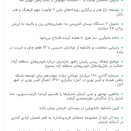
کاروان عاشقان ولایت با ۲ دستگاه اتوبوس از بلده راهی تهران شد
توسعه باغ هنر و برگزاری رویدادهای ملی ۲ اولویت مهم فرهنگ و هنر
بابل
تحویل ۲ دستگاه نیسان کمپرسی به دهیاری‌های رزن و یالرود به ارزش
ریالی ۲۵ میلیارد
جاده جایگزین سد هراز تا هفته آینده افتتاح می‌شود
پذیرایی متفاوت و باشکوه از عزاداران حسینی با ۱۴ طعم چای و شربت در
بلده
موضع شفاف رییس پلیس راهور مازندران درباره خودروهای منطقه آزاد/
دخالت در نقل‌وانتقال خودروهای منطقه آزاد ممنوع
سرمایه گذاری ۱۸۰ میلیارد تومانی دولت چهاردهم برای توسعه شبکه
تلفن همراه و فیبر نوری در آمل/ برقراری ۱۴۷۰ اتصال فیبر نوری در شهر
آمل
شاهین نوشهر و مس کرمان امتیازها را تقسیم کردند/ فرصت‌سوزی، سه
امتیاز را از شاگردان نظرمحمدی گرفت
آیین باشکوه عاشورایی در روستای تاریخی یوش بلده
سه اثر تازه از مجموعه «مفاخر فریدونکنار» به قلم شعبان آزادی کناری
در آستانه انتشار