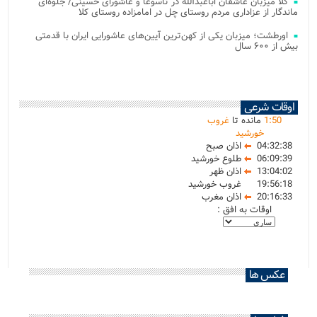
کلا میزبان عاشقان اباعبدالله در تاسوعا و عاشورای حسینی/ جلوه‌ای
ماندگار از عزاداری مردم روستای چل در امامزاده روستای کلا
اورطشت؛ میزبان یکی از کهن‌ترین آیین‌های عاشورایی ایران با قدمتی
بیش از ۶۰۰ سال
اوقات شرعی
50
:
1
مانده تا
غروب
خورشید
04:32:38
اذان صبح
06:09:39
طلوع خورشید
13:04:02
اذان ظهر
19:56:18
غروب خورشید
20:16:33
اذان مغرب
اوقات به افق :
عکس ها