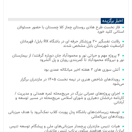
اخبار برگزیده
فاز نخست طرح هادی روستای چماز کلا چمستان با حضور مسئولان
استانی کلید خورد
رقابت نفسگیر ۲۰ ورزشکار حرفه ای در باشگاه RX بابل/ قهرمانان
کراسفیت شهرستان بابل مشخص شدند
۴ پروژه مهم و حیاتی نور و محمودآباد جان دوباره گرفتند/ از بیمارستان
نور و نیروگاه محمودآباد تا کمربندی رویان و پل آلشرود
آتش‌ سوزی‌ های ۲ هفته اخیر میانکاله عمدی بود
رویدادهای شاخص هنری در نیمه نخست ۱۴۰۵ در مازندران برگزار
می‌شود
اجرای پروژه‌های عمرانی بزرگ در مریج‌محله ثمره همدلی و مدیریت /
کارنامه درخشان دهیاری و شورای اسلامی مریج‌محله در مسیر توسعه و
آبادانی
توسعه زیرساخت‌های باشگاه پدل پوینت کلاب نمک‌آبرود با هدف میزبانی
رویدادهای بین‌المللی
هیات تنیس مازندران پرچمدار میزبانی‌های ملی و پیشگام توسعه تنیس
ایران/ مدیریت هدفمند سکوی پرتاب تنیس مازندران