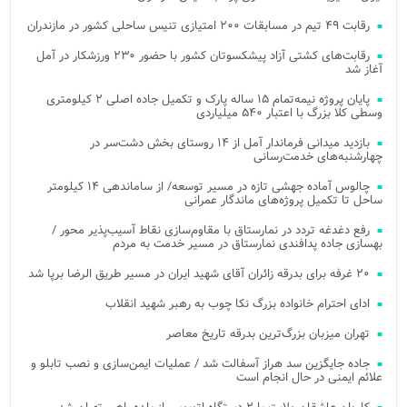
رقابت ۴۹ تیم در مسابقات ۲۰۰ امتیازی تنیس ساحلی کشور در مازندران
رقابت‌های کشتی آزاد پیشکسوتان کشور با حضور ۲۳۰ ورزشکار در آمل
آغاز شد
پایان پروژه نیمه‌تمام ۱۵ ساله پارک و تکمیل جاده اصلی ۲ کیلومتری
وسطی کلا بزرگ با اعتبار ۵۴۰ میلیاردی
بازدید میدانی فرماندار آمل از ۱۴ روستای بخش دشت‌سر در
چهارشنبه‌های خدمت‌رسانی
چالوس آماده جهشی تازه در مسیر توسعه/ از ساماندهی ۱۴ کیلومتر
ساحل تا تکمیل پروژه‌های ماندگار عمرانی
رفع دغدغه تردد در نمارستاق با مقاوم‌سازی نقاط آسیب‌پذیر محور /
بهسازی جاده پدافندی نمارستاق در مسیر خدمت به مردم
۲۰ غرفه برای بدرقه زائران آقای شهید ایران در مسیر طریق الرضا برپا شد
ادای احترام خانواده بزرگ نکا چوب به رهبر شهید انقلاب
تهران میزبان بزرگ‌ترین بدرقه تاریخ معاصر
جاده جایگزین سد هراز آسفالت شد / عملیات ایمن‌سازی و نصب تابلو و
علائم ایمنی در حال انجام است