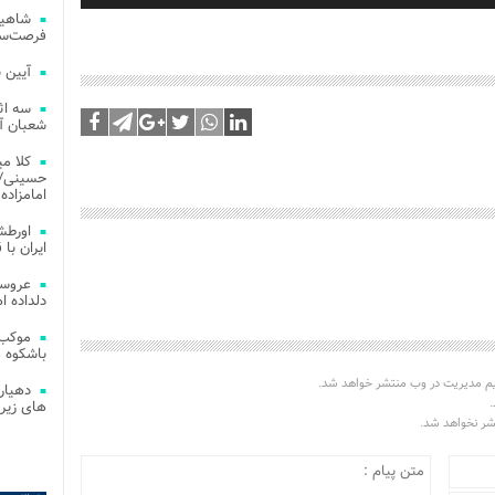
شاهین
فرصت‌سو
آیین 
سه اث
شعبان آز
کلا می
حسینی/ ج
امامزاده
اورطش
ایران با قد
عروسی
دلداده ا
موکب 
باشکوه 
یم مدیریت در وب منتشر خواهد شد.
دهیار
.
های زیر
تشر نخواهد شد.