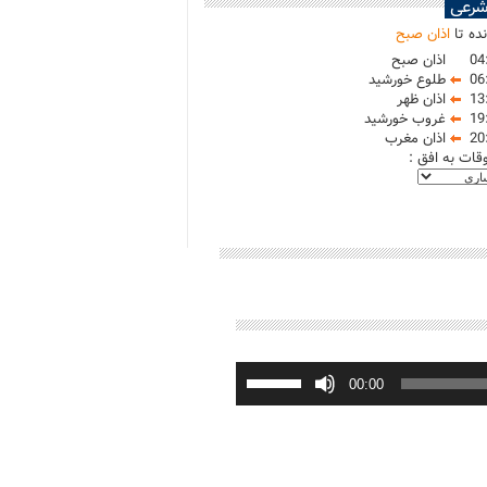
شرعی
ده تا
اذان صبح
04
اذان صبح
06
طلوع خورشید
13
اذان ظهر
19
غروب خورشید
20
اذان مغرب
وقات به افق :
برای
افزایش
00:00
یا
کاهش
صدا
از
کلیدهای
بالا
و
پایین
استفاده
کنید.