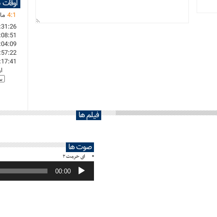
اوقات 
1
:
4
مان
:31:26
:08:51
:04:09
:57:22
:17:41
ا
فیلم ها
صوت ها
ای حرمت ۲
پخش‌کننده
صوت
00:00