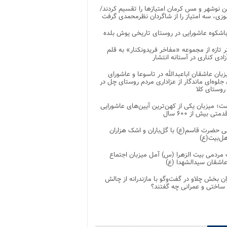
 نوشهر و مس کرمان امتیازها را تقسیم کردند/
زی، سه امتیاز را از شاگردان نظرمحمدی گرفت
باشکوه عاشورایی در روستای تاریخی یوش بلده
ر تازه از مجموعه «مفاخر فریدونکنار» به قلم
ادی کناری در آستانه انتشار
زبان عاشقان اباعبدالله در تاسوعا و عاشورای
لوه‌ای ماندگار از عزاداری مردم روستای چل در
 روستای کلا
ت؛ میزبان یکی از کهن‌ترین آیین‌های عاشورایی
متی بیش از ۶۰۰ سال
 حضرت قاسم(ع) با گل‌باران و اشک هزاران
هل‌بیت(ع)
مردمی بیت‌ الزهرا (س) آمل میزبان اجتماع
عاشقان سیدالشهدا (ع)
ان بخش چلاو در گفت‌وگو با مازندرانه از چالش
 ساختی و عمرانی چه گفتند؟