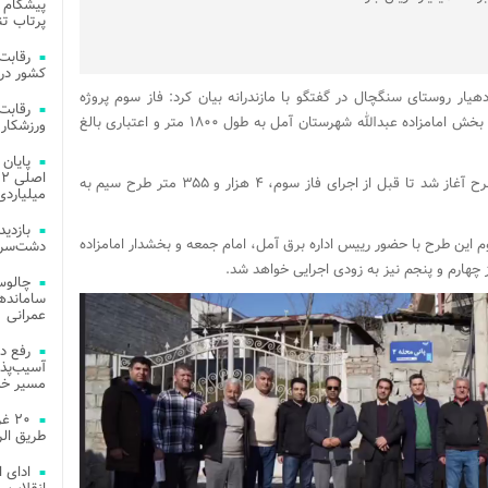
پیشگام 
پرتاب تن
کشور در 
 روستای سنگچال در گفتگو با مازندرانه بیان کرد: فاز سوم پروژه
طرح سیم به کابل خودنگهدار در روستای سنگچال بخش امامزاده عبدالله شهرستان آمل به طول ۱۸۰۰ متر و اعتباری بالغ
ورزشکار 
وی افزود : از سال ۱۴۰۱ که عملیات اجرایی این طرح آغاز شد تا قبل از اجرای فاز سوم، ۴ هزار و ۳۵۵ متر طرح سیم به
میلیاردی
 این طرح با حضور رییس اداره برق آمل، امام جمعه و بخشدار امامزاده
دشت‌سر 
ز چهارم و پنجم نیز به زودی اجرایی خواهد شد.
چالوس
عمرانی
رفع د
آسیب‌پذی
مسیر خد
۲۰ 
طریق الر
ادای 