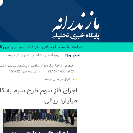
صفحه نخست
اجتماعی
حوادث
سیاسی
بین ا
رویدادهای شاخص هنری در نیمه نخست ۱۴۰۵
اخبار ویژه
اجتماعی
/
اخبار برگزیده
/
اسلایدر
/
پیشنهاد سردبیر
/
فیل
21 آذر 1403 - 23:16
شناسه خبر : 155722
سنگچال در مسیر توسعه ؛
میلیارد ریالی