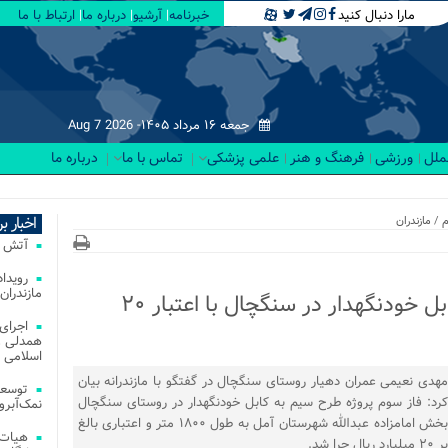
مارا دنبال کنید
خبرنامه
آرشیو
درباره ما
ارتباط با ما
جمعه ۱۶ مرداد ۱۴۰۵-
Aug 7 2026
لملل
ورزشی
فرهنگ و هنر
علمی پزشکی
تماس با ما
درباره ما
 د_
اخبار ب
م
/
مازندران
آتش‌ سوزی‌ های
مازندران
اجرای فاز سوم طرح سیم به کابل خودنگهدار در سنگچال با اعتبار ۲۰
اجرای
همدلی و
اسلامی م
مهدی نعیمی عمران دهیار روستای سنگچال در گفتگو با مازندرانه بیان
توسعه
کرد: فاز سوم پروژه طرح سیم به کابل خودنگهدار در روستای سنگچال
نمک‌آبرو
بخش امامزاده عبدالله شهرستان آمل به طول ۱۸۰۰ متر و اعتباری بالغ
هیات 
بر ۲۰ میلیارد ریال جرا شد.