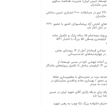
توسعه تنیس ایران/ مدیریت هدفمند سکوی
یس مازندران
رقابت ۴۹ تیم در مسابقات ۲۰۰ امتیازی تنیس ساحلی
مازندران
رقابت‌های کشتی آزاد پیشکسوتان کشور با حضور ۲۳۰
در آمل آغاز شد
پایان پروژه نیمه‌تمام ۱۵ ساله پارک و تکمیل جاده
اصلی ۲ کیلومتری وسطی کلا بزرگ با اعتبار ۵۴۰
بازدید میدانی فرماندار آمل از ۱۴ روستای بخش
در چهارشنبه‌های خدمت‌رسانی
 آماده جهشی تازه در مسیر توسعه/ از
ساماندهی ۱۴ کیلومتر ساحل تا تکمیل پروژه‌های ماندگار
غدغه تردد در نمارستاق با مقاوم‌سازی نقاط
ر محور / بهسازی جاده پدافندی نمارستاق در
مت به مردم
غرفه برای بدرقه زائران آقای شهید ایران در مسیر
ضا برپا شد
احترام خانواده بزرگ نکا چوب به رهبر شهید