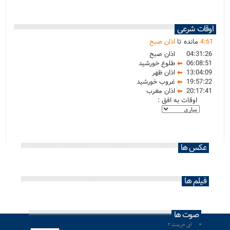
اوقات شرعی
61
:
4
مانده تا
اذان صبح
04:31:26
اذان صبح
06:08:51
طلوع خورشید
13:04:09
اذان ظهر
19:57:22
غروب خورشید
20:17:41
اذان مغرب
اوقات به افق :
عکس ها
فیلم ها
صوت ها
ای حرمت ۲