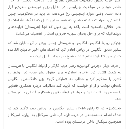
رهبر حزب لیبرال دموکرات انگلیس تصریح کرد: «دولت انگلیس در حال
حاضر خود را در موقعیت چاپلوسی در مقابل رژیم عربستان سعودی قرار
داده است. وقتی موارد اینچنینی رخ می‌دهد، ما باید در محکومیت چنین
اقداماتی، صراحت داشته باشیم، نه فقط به این دلیل که اینگونه اقدامات از
نظر اخلاقی ناصحیح است بلکه به این دلیل که آنها (عربستان) فرایندهای
دیپلماتیک که برای حل بحران سوریه ضروری است را تضعیف می‌کنند».
نزدیکی روابط انگلیس انگلیس و عربستان زمانی بیش از آن نمایان شد که
سفیر سابق انگلیس در ریاض اعلام کرد که اعدام‌های اخیر حامیان القاعده
که در بین ۴۷ فرد اعدام شده و شیخ نمر بودند، قابل درک بود.
از طرف دیگر «جرمی کوربین» رهبر حزب کارگر از ارتباط انگلیس با عربستان
به شدت انتقاد کرد. «اندی اسلاتر» وزیر حقوق بشر سایه نیز روابط دو
کشور را محکوم کرد و خطاب به «مایکل گوو» وزیر دادگستری انگلیس
نامه‌ای نوشت و از او خواست که تأیید کند مذاکرات درباره همکاری قضایی
با سعودی‌ها ادامه دارد و خواستار توقف فوری همکاری قضایی با عربستان
شد.
«جنکینز» که تا پایان ۲۰۱۵، سفیر انگلیس در ریاض بود، تأکید کرد که
هدف اعدام دسته‌جمعی در عربستان، فرستادن سیگنال به ایران، آمریکا و
همچنین سیگنال داخل عربستان بوده است.