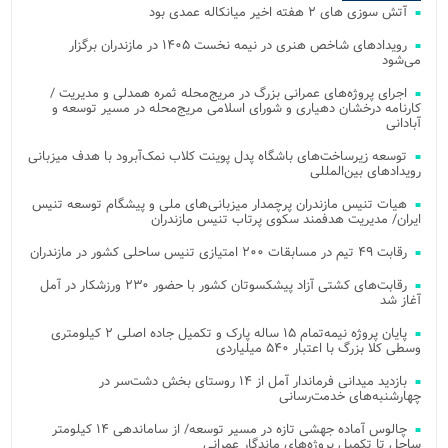
آتش‌ سوزی‌ های ۲ هفته اخیر میانکاله عمدی بود
رویدادهای شاخص هنری در نیمه نخست ۱۴۰۵ در مازندران برگزار
می‌شود
اجرای پروژه‌های عمرانی بزرگ در مریج‌محله ثمره همدلی و مدیریت /
کارنامه درخشان دهیاری و شورای اسلامی مریج‌محله در مسیر توسعه و
آبادانی
توسعه زیرساخت‌های باشگاه پدل پوینت کلاب نمک‌آبرود با هدف میزبانی
رویدادهای بین‌المللی
هیات تنیس مازندران پرچمدار میزبانی‌های ملی و پیشگام توسعه تنیس
ایران/ مدیریت هدفمند سکوی پرتاب تنیس مازندران
رقابت ۴۹ تیم در مسابقات ۲۰۰ امتیازی تنیس ساحلی کشور در مازندران
رقابت‌های کشتی آزاد پیشکسوتان کشور با حضور ۲۳۰ ورزشکار در آمل
آغاز شد
پایان پروژه نیمه‌تمام ۱۵ ساله پارک و تکمیل جاده اصلی ۲ کیلومتری
وسطی کلا بزرگ با اعتبار ۵۴۰ میلیاردی
بازدید میدانی فرماندار آمل از ۱۴ روستای بخش دشت‌سر در
چهارشنبه‌های خدمت‌رسانی
چالوس آماده جهشی تازه در مسیر توسعه/ از ساماندهی ۱۴ کیلومتر
ساحل تا تکمیل پروژه‌های ماندگار عمرانی