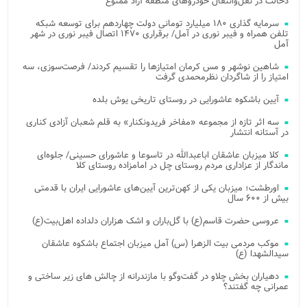
دخالت در نقل‌وانتقال خودروهای منطقه آزاد ممنوع
سرمایه گذاری ۱۸۰ میلیارد تومانی دولت چهاردهم برای توسعه شبکه
تلفن همراه و فیبر نوری در آمل/ برقراری ۱۴۷۰ اتصال فیبر نوری در شهر
آمل
شاهین نوشهر و مس کرمان امتیازها را تقسیم کردند/ فرصت‌سوزی، سه
امتیاز را از شاگردان نظرمحمدی گرفت
آیین باشکوه عاشورایی در روستای تاریخی یوش بلده
سه اثر تازه از مجموعه «مفاخر فریدونکنار» به قلم شعبان آزادی کناری
در آستانه انتشار
کلا میزبان عاشقان اباعبدالله در تاسوعا و عاشورای حسینی/ جلوه‌ای
ماندگار از عزاداری مردم روستای چل در امامزاده روستای کلا
اورطشت؛ میزبان یکی از کهن‌ترین آیین‌های عاشورایی ایران با قدمتی
بیش از ۶۰۰ سال
عروسی حضرت قاسم(ع) با گل‌باران و اشک هزاران دلداده اهل‌بیت(ع)
موکب مردمی بیت‌ الزهرا (س) آمل میزبان اجتماع باشکوه عاشقان
سیدالشهدا (ع)
دهیاران بخش چلاو در گفت‌وگو با مازندرانه از چالش های زیر ساختی و
عمرانی چه گفتند؟