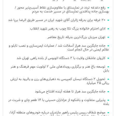
رفع دغدغه تردد در نمارستاق با مقاوم‌سازی نقاط آسیب‌پذیر محور /
بهسازی جاده پدافندی نمارستاق در مسیر خدمت به مردم
۲۰ غرفه برای بدرقه زائران آقای شهید ایران در مسیر طریق الرضا برپا شد
ادای احترام خانواده بزرگ نکا چوب به رهبر شهید انقلاب
تهران میزبان بزرگ‌ترین بدرقه تاریخ معاصر
جاده جایگزین سد هراز آسفالت شد / عملیات ایمن‌سازی و نصب تابلو و
علائم ایمنی در حال انجام است
کاروان عاشقان ولایت با ۲ دستگاه اتوبوس از بلده راهی تهران شد
توسعه باغ هنر و برگزاری رویدادهای ملی ۲ اولویت مهم فرهنگ و هنر
بابل
تحویل ۲ دستگاه نیسان کمپرسی به دهیاری‌های رزن و یالرود به ارزش
ریالی ۲۵ میلیارد
جاده جایگزین سد هراز تا هفته آینده افتتاح می‌شود
پذیرایی متفاوت و باشکوه از عزاداران حسینی با ۱۴ طعم چای و شربت در
بلده
موضع شفاف رییس پلیس راهور مازندران درباره خودروهای منطقه آزاد/