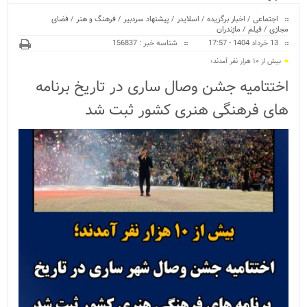
ویژه
اجتماعی
/
اخبار برگزیده
/
اسلایدر
/
پیشنهاد سردبیر
/
فرهنگ و هنر
/
فضای
مجازی
/
فیلم
/
مازندران
13 خرداد 1404 - 17:57
شناسه خبر : 156837
بیش از ۱۰ هزار نفر آمدند؛
اختتامیه جشن وصال ساری در تاریخ برنامه
های فرهنگی هنری کشور ثبت شد