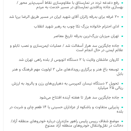
رفع دغدغه تردد در نمارستاق با مقاوم‌سازی نقاط آسیب‌پذیر محور /
بهسازی جاده پدافندی نمارستاق در مسیر خدمت به مردم
۲۰ غرفه برای بدرقه زائران آقای شهید ایران در مسیر طریق الرضا برپا شد
ادای احترام خانواده بزرگ نکا چوب به رهبر شهید انقلاب
تهران میزبان بزرگ‌ترین بدرقه تاریخ معاصر
جاده جایگزین سد هراز آسفالت شد / عملیات ایمن‌سازی و نصب تابلو و
علائم ایمنی در حال انجام است
کاروان عاشقان ولایت با ۲ دستگاه اتوبوس از بلده راهی تهران شد
توسعه باغ هنر و برگزاری رویدادهای ملی ۲ اولویت مهم فرهنگ و هنر
بابل
تحویل ۲ دستگاه نیسان کمپرسی به دهیاری‌های رزن و یالرود به ارزش
ریالی ۲۵ میلیارد
جاده جایگزین سد هراز تا هفته آینده افتتاح می‌شود
پذیرایی متفاوت و باشکوه از عزاداران حسینی با ۱۴ طعم چای و شربت در
بلده
موضع شفاف رییس پلیس راهور مازندران درباره خودروهای منطقه آزاد/
دخالت در نقل‌وانتقال خودروهای منطقه آزاد ممنوع