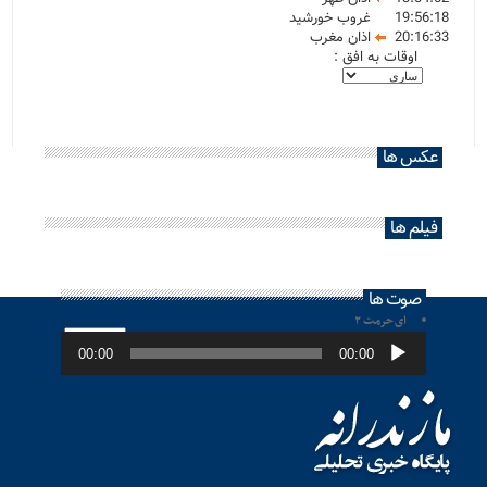
19:56:18
غروب خورشید
20:16:33
اذان مغرب
اوقات به افق :
عکس ها
فیلم ها
صوت ها
ای حرمت ۲
پخش‌کننده
صوت
00:00
00:00