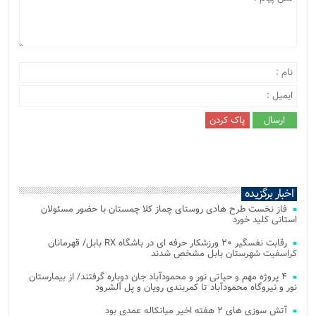
اخبار برگزیده
فاز نخست طرح هادی روستای چماز کلا چمستان با حضور مسئولان
استانی کلید خورد
رقابت نفسگیر ۲۰ ورزشکار حرفه ای در باشگاه RX بابل/ قهرمانان
کراسفیت شهرستان بابل مشخص شدند
۴ پروژه مهم و حیاتی نور و محمودآباد جان دوباره گرفتند/ از بیمارستان
نور و نیروگاه محمودآباد تا کمربندی رویان و پل آلشرود
آتش‌ سوزی‌ های ۲ هفته اخیر میانکاله عمدی بود