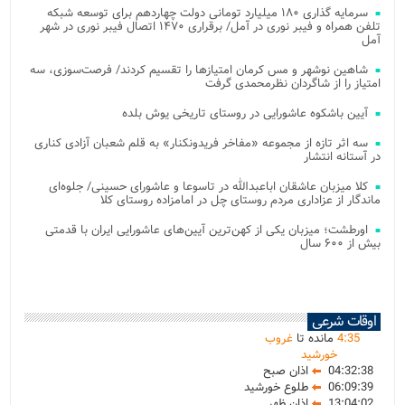
سرمایه گذاری ۱۸۰ میلیارد تومانی دولت چهاردهم برای توسعه شبکه
تلفن همراه و فیبر نوری در آمل/ برقراری ۱۴۷۰ اتصال فیبر نوری در شهر
آمل
شاهین نوشهر و مس کرمان امتیازها را تقسیم کردند/ فرصت‌سوزی، سه
امتیاز را از شاگردان نظرمحمدی گرفت
آیین باشکوه عاشورایی در روستای تاریخی یوش بلده
سه اثر تازه از مجموعه «مفاخر فریدونکنار» به قلم شعبان آزادی کناری
در آستانه انتشار
کلا میزبان عاشقان اباعبدالله در تاسوعا و عاشورای حسینی/ جلوه‌ای
ماندگار از عزاداری مردم روستای چل در امامزاده روستای کلا
اورطشت؛ میزبان یکی از کهن‌ترین آیین‌های عاشورایی ایران با قدمتی
بیش از ۶۰۰ سال
اوقات شرعی
35
:
4
مانده تا
غروب
خورشید
04:32:38
اذان صبح
06:09:39
طلوع خورشید
13:04:02
اذان ظهر