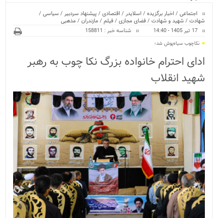
ویژه
اجتماعی
/
اخبار برگزیده
/
اسلایدر
/
اقتصادی
/
پیشنهاد سردبیر
/
سیاسی
/
شهادت
/
شهید و شهادت
/
فضای مجازی
/
فیلم
/
مازندران
/
مذهبی
17 تیر 1405 - 14:40
شناسه خبر : 158811
نکاچوب سیاه‌پوش شد؛
ادای احترام خانواده بزرگ نکا چوب به رهبر
شهید انقلاب