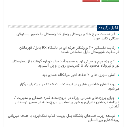
اخبار برگزیده
فاز نخست طرح هادی روستای چماز کلا چمستان با حضور مسئولان
استانی کلید خورد
رقابت نفسگیر ۲۰ ورزشکار حرفه ای در باشگاه RX بابل/ قهرمانان
کراسفیت شهرستان بابل مشخص شدند
۴ پروژه مهم و حیاتی نور و محمودآباد جان دوباره گرفتند/ از بیمارستان
نور و نیروگاه محمودآباد تا کمربندی رویان و پل آلشرود
آتش‌ سوزی‌ های ۲ هفته اخیر میانکاله عمدی بود
رویدادهای شاخص هنری در نیمه نخست ۱۴۰۵ در مازندران برگزار
می‌شود
اجرای پروژه‌های عمرانی بزرگ در مریج‌محله ثمره همدلی و مدیریت /
کارنامه درخشان دهیاری و شورای اسلامی مریج‌محله در مسیر توسعه و
آبادانی
توسعه زیرساخت‌های باشگاه پدل پوینت کلاب نمک‌آبرود با هدف میزبانی
رویدادهای بین‌المللی