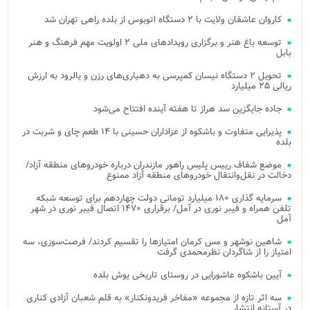
کاروان عاشقان ولایت با ۲ دستگاه اتوبوس از بلده راهی تهران شد
توسعه باغ هنر و برگزاری رویدادهای ملی ۲ اولویت مهم فرهنگ و هنر
بابل
تحویل ۲ دستگاه نیسان کمپرسی به دهیاری‌های رزن و یالرود به ارزش
ریالی ۲۵ میلیارد
جاده جایگزین سد هراز تا هفته آینده افتتاح می‌شود
پذیرایی متفاوت و باشکوه از عزاداران حسینی با ۱۴ طعم چای و شربت در
بلده
موضع شفاف رییس پلیس راهور مازندران درباره خودروهای منطقه آزاد/
دخالت در نقل‌وانتقال خودروهای منطقه آزاد ممنوع
سرمایه گذاری ۱۸۰ میلیارد تومانی دولت چهاردهم برای توسعه شبکه
تلفن همراه و فیبر نوری در آمل/ برقراری ۱۴۷۰ اتصال فیبر نوری در شهر
آمل
شاهین نوشهر و مس کرمان امتیازها را تقسیم کردند/ فرصت‌سوزی، سه
امتیاز را از شاگردان نظرمحمدی گرفت
آیین باشکوه عاشورایی در روستای تاریخی یوش بلده
سه اثر تازه از مجموعه «مفاخر فریدونکنار» به قلم شعبان آزادی کناری
در آستانه انتشار