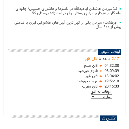
کلا میزبان عاشقان اباعبدالله در تاسوعا و عاشورای حسینی/ جلوه‌ای
ماندگار از عزاداری مردم روستای چل در امامزاده روستای کلا
اورطشت؛ میزبان یکی از کهن‌ترین آیین‌های عاشورایی ایران با قدمتی
بیش از ۶۰۰ سال
اوقات شرعی
17
:
2
مانده تا
اذان ظهر
04:32:38
اذان صبح
06:09:39
طلوع خورشید
13:04:02
اذان ظهر
19:56:18
غروب خورشید
20:16:33
اذان مغرب
اوقات به افق :
عکس ها