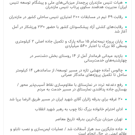
هیات تنیس مازندران پرچمدار میزبانی‌های ملی و پیشگام توسعه تنیس
ایران/ مدیریت هدفمند سکوی پرتاب تنیس مازندران
رقابت ۴۹ تیم در مسابقات ۲۰۰ امتیازی تنیس ساحلی کشور در مازندران
رقابت‌های کشتی آزاد پیشکسوتان کشور با حضور ۲۳۰ ورزشکار در آمل
آغاز شد
پایان پروژه نیمه‌تمام ۱۵ ساله پارک و تکمیل جاده اصلی ۲ کیلومتری
وسطی کلا بزرگ با اعتبار ۵۴۰ میلیاردی
بازدید میدانی فرماندار آمل از ۱۴ روستای بخش دشت‌سر در
چهارشنبه‌های خدمت‌رسانی
چالوس آماده جهشی تازه در مسیر توسعه/ از ساماندهی ۱۴ کیلومتر
ساحل تا تکمیل پروژه‌های ماندگار عمرانی
رفع دغدغه تردد در نمارستاق با مقاوم‌سازی نقاط آسیب‌پذیر محور /
بهسازی جاده پدافندی نمارستاق در مسیر خدمت به مردم
۲۰ غرفه برای بدرقه زائران آقای شهید ایران در مسیر طریق الرضا برپا شد
ادای احترام خانواده بزرگ نکا چوب به رهبر شهید انقلاب
تهران میزبان بزرگ‌ترین بدرقه تاریخ معاصر
جاده جایگزین سد هراز آسفالت شد / عملیات ایمن‌سازی و نصب تابلو و
علائم ایمنی در حال انجام است