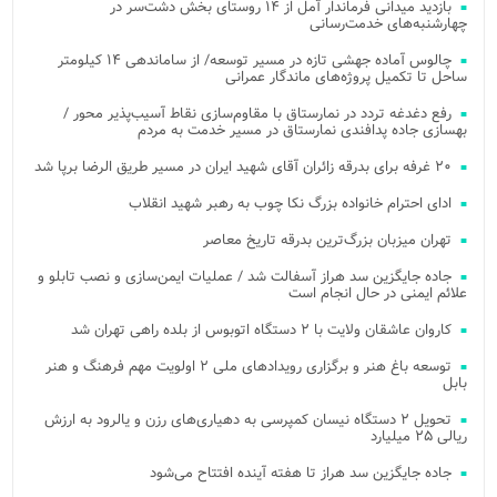
بازدید میدانی فرماندار آمل از ۱۴ روستای بخش دشت‌سر در
چهارشنبه‌های خدمت‌رسانی
چالوس آماده جهشی تازه در مسیر توسعه/ از ساماندهی ۱۴ کیلومتر
ساحل تا تکمیل پروژه‌های ماندگار عمرانی
رفع دغدغه تردد در نمارستاق با مقاوم‌سازی نقاط آسیب‌پذیر محور /
بهسازی جاده پدافندی نمارستاق در مسیر خدمت به مردم
۲۰ غرفه برای بدرقه زائران آقای شهید ایران در مسیر طریق الرضا برپا شد
ادای احترام خانواده بزرگ نکا چوب به رهبر شهید انقلاب
تهران میزبان بزرگ‌ترین بدرقه تاریخ معاصر
جاده جایگزین سد هراز آسفالت شد / عملیات ایمن‌سازی و نصب تابلو و
علائم ایمنی در حال انجام است
کاروان عاشقان ولایت با ۲ دستگاه اتوبوس از بلده راهی تهران شد
توسعه باغ هنر و برگزاری رویدادهای ملی ۲ اولویت مهم فرهنگ و هنر
بابل
تحویل ۲ دستگاه نیسان کمپرسی به دهیاری‌های رزن و یالرود به ارزش
ریالی ۲۵ میلیارد
جاده جایگزین سد هراز تا هفته آینده افتتاح می‌شود