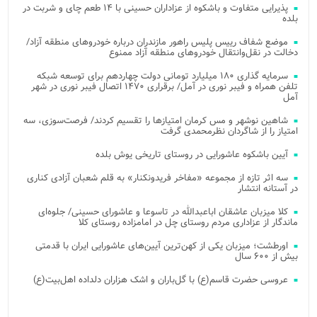
پذیرایی متفاوت و باشکوه از عزاداران حسینی با ۱۴ طعم چای و شربت در
بلده
موضع شفاف رییس پلیس راهور مازندران درباره خودروهای منطقه آزاد/
دخالت در نقل‌وانتقال خودروهای منطقه آزاد ممنوع
سرمایه گذاری ۱۸۰ میلیارد تومانی دولت چهاردهم برای توسعه شبکه
تلفن همراه و فیبر نوری در آمل/ برقراری ۱۴۷۰ اتصال فیبر نوری در شهر
آمل
شاهین نوشهر و مس کرمان امتیازها را تقسیم کردند/ فرصت‌سوزی، سه
امتیاز را از شاگردان نظرمحمدی گرفت
آیین باشکوه عاشورایی در روستای تاریخی یوش بلده
سه اثر تازه از مجموعه «مفاخر فریدونکنار» به قلم شعبان آزادی کناری
در آستانه انتشار
کلا میزبان عاشقان اباعبدالله در تاسوعا و عاشورای حسینی/ جلوه‌ای
ماندگار از عزاداری مردم روستای چل در امامزاده روستای کلا
اورطشت؛ میزبان یکی از کهن‌ترین آیین‌های عاشورایی ایران با قدمتی
بیش از ۶۰۰ سال
عروسی حضرت قاسم(ع) با گل‌باران و اشک هزاران دلداده اهل‌بیت(ع)