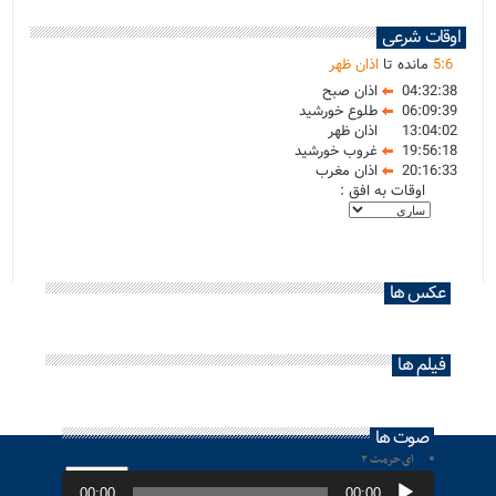
اوقات شرعی
6
:
5
مانده تا
اذان ظهر
04:32:38
اذان صبح
06:09:39
طلوع خورشید
13:04:02
اذان ظهر
19:56:18
غروب خورشید
20:16:33
اذان مغرب
اوقات به افق :
عکس ها
فیلم ها
صوت ها
ای حرمت ۲
پخش‌کننده
صوت
00:00
00:00