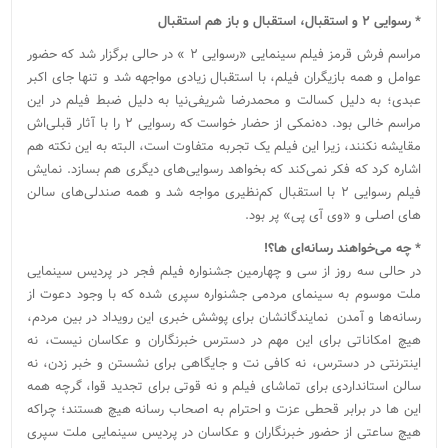
* رسوایی ۲ و استقبال، استقبال و باز هم استقبال
مراسم فرش قرمز فیلم سینمایی «رسوایی ۲ » در حالی برگزار شد که حضور
عوامل و همه بازیگران فیلم، با استقبال زیادی مواجهه شد و تنها جای اکبر
عبدی؛ به دلیل کسالت و محمدرضا شریفی‌نیا به دلیل ضبط فیلم در این
مراسم خالی بود. ده‌نمکی از حضار خواست که رسوایی ۲ را با آثار قبلی‌اش
مقایشه نکنند، زیرا این فیلم یک تجربه متفاوت است، البته به این نکته هم
اشاره کرد که فکر نمی‌کند که بخواهد رسوایی‌های دیگری هم بسازد. نمایش
فیلم رسوایی ۲ با استقبال کم‌نظیری مواجه شد و همه صندلی‌های سالن
های اصلی و «وی آی پی» پر بود.
* چه می‌خواهند رسانه‌ای ها؟!
در حالی سه روز از سی و چهارمین جشنواره فیلم فجر در پردیس سینمایی
ملت موسوم به سینمای مردمی جشنواره سپری شده که با وجود دعوت از
رسانه‌ها و آمدن نمایندگانشان برای پوشش خبری این رویداد در بین مردم،
هیچ امکاناتی برای این مهم در دسترس خبرنگاران و عکاسان نیست، نه
اینترنتی در دسترس، نه کافی نت و جایگاهی برای نشستن و خبر زدن، نه
سالن استانداردی برای تماشای فیلم و نه قوتی برای تجدید قوا، گرچه همه
این ها در برابر قحطی عزت و احترام به اصحاب رسانه هیچ هستند؛ چراکه
هیچ ساعتی از حضور خبرنگاران و عکاسان در پردیس سینمایی ملت سپری