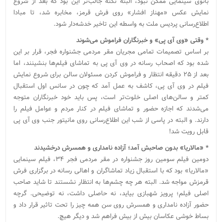
بانوی سینمایی ممکن نبود، البته نکته جالب‌تر این بود که بعد از شروع
نمایش عکس «مهناز افشار» روی فرش قرمز، مخابره شد، تا مبادا
اطلاع‌رسانی پردیس ملت به واسطه این تاخیر خدشه‌دار شود.
* وقتی «وی آی پی» و خبرنگاران فراموش می‌شوند
بر اساس تصمیمات تمامی مجریان مقر مردمی جشنواره فجر، قرار بر این
شده بود که اصحاب رسانه در وی آی پی به تماشای فیلم‌ها بنشینند، اما
بعد از ۲۵ دقیقه انتظار و فراموش کردن مسئولان سالن برای شروع نمایش
فیلم در وی آی پی، کاشف به عمل آمد که چون در سانس اول استقبال
کمتر و سالن‌های اصلی خلوت‌تر است، پس باید خود خبرنگاران متوجه
می‌شدند که اجازه حضور و تماشای فیلم در کنار مردم و عوامل فیلم را
دارند. و البته در پاسی از شب این اطلاع‌رسانی روی مانیتور جنب وی آی پی
قابل رویت شد!
* «مالاریا» بدون صاحبش آمد؛ آزاده نامداری و همسرش درخشیدند
دومین فیلم سومین روز جشنواره در مقر مردمی فجر ۳۴، فیلم سینمایی
«مالاریا» بود که با استقبال زیاد تماشاگران و اهالی رسانه در برگزاری فرش
قرمزش مواجه شد. البته هر چه چشم‌ها به انتظار نشستند تا شاید صاحب
اصلی فیلم؛ پرویز شهبازی بیاید، نه حاصلی داشت، نه توضیحی. گرچه
حضور آزاده نامداری و همسرش روی سن همه چیز را تحت تاثیر قرار داد و
بساط خوشی عکاسان بیش از بیش فراهم شد و دیگر هیچ.