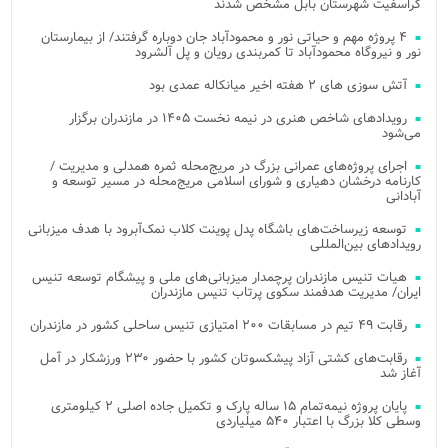
کراسفیت شهرستان بابل مشخص شدند
۴ پروژه مهم و حیاتی نور و محمودآباد جان دوباره گرفتند/ از بیمارستان
نور و نیروگاه محمودآباد تا کمربندی رویان و پل آلشرود
آتش‌ سوزی‌ های ۲ هفته اخیر میانکاله عمدی بود
رویدادهای شاخص هنری در نیمه نخست ۱۴۰۵ در مازندران برگزار
می‌شود
اجرای پروژه‌های عمرانی بزرگ در مریج‌محله ثمره همدلی و مدیریت /
کارنامه درخشان دهیاری و شورای اسلامی مریج‌محله در مسیر توسعه و
آبادانی
توسعه زیرساخت‌های باشگاه پدل پوینت کلاب نمک‌آبرود با هدف میزبانی
رویدادهای بین‌المللی
هیات تنیس مازندران پرچمدار میزبانی‌های ملی و پیشگام توسعه تنیس
ایران/ مدیریت هدفمند سکوی پرتاب تنیس مازندران
رقابت ۴۹ تیم در مسابقات ۲۰۰ امتیازی تنیس ساحلی کشور در مازندران
رقابت‌های کشتی آزاد پیشکسوتان کشور با حضور ۲۳۰ ورزشکار در آمل
آغاز شد
پایان پروژه نیمه‌تمام ۱۵ ساله پارک و تکمیل جاده اصلی ۲ کیلومتری
وسطی کلا بزرگ با اعتبار ۵۴۰ میلیاردی