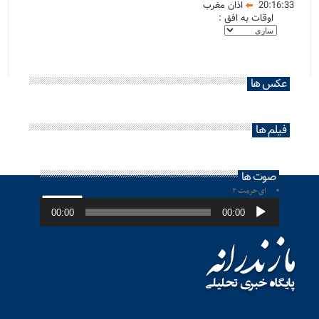
20:16:33
اذان مغرب
اوقات به افق :
عکس ها
فیلم ها
صوت ها
ای حرمت ۲
پخش‌کننده
صوت
00:00
00:00