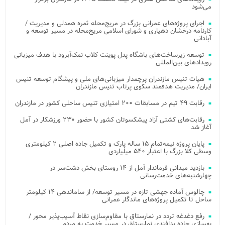
می‌شود
اجرای پروژه‌های عمرانی بزرگ در مریج‌محله ثمره همدلی و مدیریت /
کارنامه درخشان دهیاری و شورای اسلامی مریج‌محله در مسیر توسعه و
آبادانی
توسعه زیرساخت‌های باشگاه پدل پوینت کلاب نمک‌آبرود با هدف میزبانی
رویدادهای بین‌المللی
هیات تنیس مازندران پرچمدار میزبانی‌های ملی و پیشگام توسعه تنیس
ایران/ مدیریت هدفمند سکوی پرتاب تنیس مازندران
رقابت ۴۹ تیم در مسابقات ۲۰۰ امتیازی تنیس ساحلی کشور در مازندران
رقابت‌های کشتی آزاد پیشکسوتان کشور با حضور ۲۳۰ ورزشکار در آمل
آغاز شد
پایان پروژه نیمه‌تمام ۱۵ ساله پارک و تکمیل جاده اصلی ۲ کیلومتری
وسطی کلا بزرگ با اعتبار ۵۴۰ میلیاردی
بازدید میدانی فرماندار آمل از ۱۴ روستای بخش دشت‌سر در
چهارشنبه‌های خدمت‌رسانی
چالوس آماده جهشی تازه در مسیر توسعه/ از ساماندهی ۱۴ کیلومتر
ساحل تا تکمیل پروژه‌های ماندگار عمرانی
رفع دغدغه تردد در نمارستاق با مقاوم‌سازی نقاط آسیب‌پذیر محور /
بهسازی جاده پدافندی نمارستاق در مسیر خدمت به مردم