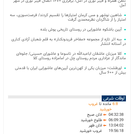
تلفن همراه و فیبر نوری در آمل/ برقراری ۱۴۷۰ اتصال فیبر نوری در شهر
آمل
شاهین نوشهر و مس کرمان امتیازها را تقسیم کردند/ فرصت‌سوزی، سه
امتیاز را از شاگردان نظرمحمدی گرفت
آیین باشکوه عاشورایی در روستای تاریخی یوش بلده
سه اثر تازه از مجموعه «مفاخر فریدونکنار» به قلم شعبان آزادی کناری
در آستانه انتشار
کلا میزبان عاشقان اباعبدالله در تاسوعا و عاشورای حسینی/ جلوه‌ای
ماندگار از عزاداری مردم روستای چل در امامزاده روستای کلا
اورطشت؛ میزبان یکی از کهن‌ترین آیین‌های عاشورایی ایران با قدمتی
بیش از ۶۰۰ سال
اوقات شرعی
8
:
6
مانده تا
غروب
خورشید
04:32:38
اذان صبح
06:09:39
طلوع خورشید
13:04:02
اذان ظهر
19:56:18
غروب خورشید