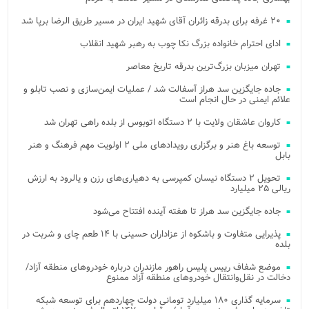
۲۰ غرفه برای بدرقه زائران آقای شهید ایران در مسیر طریق الرضا برپا شد
ادای احترام خانواده بزرگ نکا چوب به رهبر شهید انقلاب
تهران میزبان بزرگ‌ترین بدرقه تاریخ معاصر
جاده جایگزین سد هراز آسفالت شد / عملیات ایمن‌سازی و نصب تابلو و
علائم ایمنی در حال انجام است
کاروان عاشقان ولایت با ۲ دستگاه اتوبوس از بلده راهی تهران شد
توسعه باغ هنر و برگزاری رویدادهای ملی ۲ اولویت مهم فرهنگ و هنر
بابل
تحویل ۲ دستگاه نیسان کمپرسی به دهیاری‌های رزن و یالرود به ارزش
ریالی ۲۵ میلیارد
جاده جایگزین سد هراز تا هفته آینده افتتاح می‌شود
پذیرایی متفاوت و باشکوه از عزاداران حسینی با ۱۴ طعم چای و شربت در
بلده
موضع شفاف رییس پلیس راهور مازندران درباره خودروهای منطقه آزاد/
دخالت در نقل‌وانتقال خودروهای منطقه آزاد ممنوع
سرمایه گذاری ۱۸۰ میلیارد تومانی دولت چهاردهم برای توسعه شبکه