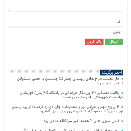
اخبار برگزیده
فاز نخست طرح هادی روستای چماز کلا چمستان با حضور مسئولان
استانی کلید خورد
رقابت نفسگیر ۲۰ ورزشکار حرفه ای در باشگاه RX بابل/ قهرمانان
کراسفیت شهرستان بابل مشخص شدند
۴ پروژه مهم و حیاتی نور و محمودآباد جان دوباره گرفتند/ از بیمارستان
نور و نیروگاه محمودآباد تا کمربندی رویان و پل آلشرود
آتش‌ سوزی‌ های ۲ هفته اخیر میانکاله عمدی بود
رویدادهای شاخص هنری در نیمه نخست ۱۴۰۵ در مازندران برگزار