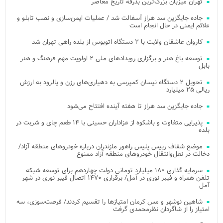
تهران میزبان بزرگ‌ترین بدرقه تاریخ معاصر
جاده جایگزین سد هراز آسفالت شد / عملیات ایمن‌سازی و نصب تابلو و
علائم ایمنی در حال انجام است
کاروان عاشقان ولایت با ۲ دستگاه اتوبوس از بلده راهی تهران شد
توسعه باغ هنر و برگزاری رویدادهای ملی ۲ اولویت مهم فرهنگ و هنر
بابل
تحویل ۲ دستگاه نیسان کمپرسی به دهیاری‌های رزن و یالرود به ارزش
ریالی ۲۵ میلیارد
جاده جایگزین سد هراز تا هفته آینده افتتاح می‌شود
پذیرایی متفاوت و باشکوه از عزاداران حسینی با ۱۴ طعم چای و شربت در
بلده
موضع شفاف رییس پلیس راهور مازندران درباره خودروهای منطقه آزاد/
دخالت در نقل‌وانتقال خودروهای منطقه آزاد ممنوع
سرمایه گذاری ۱۸۰ میلیارد تومانی دولت چهاردهم برای توسعه شبکه
تلفن همراه و فیبر نوری در آمل/ برقراری ۱۴۷۰ اتصال فیبر نوری در شهر
آمل
شاهین نوشهر و مس کرمان امتیازها را تقسیم کردند/ فرصت‌سوزی، سه
امتیاز را از شاگردان نظرمحمدی گرفت