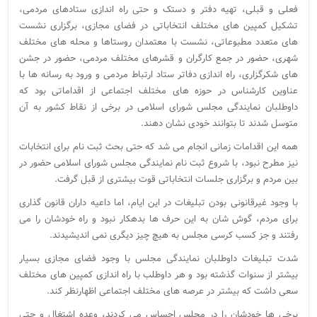
فعلی و قبلی، تهیه دفتر و دستک و حتی راه اندازی ستادهای مردمی،
تشکیل کمپین های مختلف انتخاباتی در فضای مجازی، برگزاری نشست
های متعدد مطبوعاتی، نشست با معتمدان روستاها و محله های مختلف
شهری، حضور در جمع کارگران و قشرهای مختلف مردمی، حضور در جشن
های شکرگزاری، راه اندازی دفاتر ستاد ارتباط مردمی و ورود به رسانه ها با
عناوین کارشناس در حوزه های مختلف اجتماعی از اقداماتی بود که
داوطلبان نمایندگی مجلس شورای اسلامی در برخی از نقاط کشور به آن
متوسل شدند تا بتوانند خودی نشان دهند.
همه این اقدامات زمانی انجام می شد که حتی بحث ثبت نام برای انتخابات
نیز مطرح نبود، با شروع ثبت نام نمایندگی مجلس شورای اسلامی حضور در
بین مردم و برگزاری جلسات انتخاباتی قوت بیشتری از قبل گرفت.
با وجود غیرقانونی بودن تبلیغات در این ایام، اما داعیه داران قانون گذاری
برای مردم، گوش شان به این حرف ها بدهکار نبود و راه خودشان را می
رفتند و جز کسب کرسی مجلس به هیچ چیز دیگری نمی اندیشیدند.
شدت تبلیغات داوطلبان نمایندگی مجلس با وجود فضای مجازی بسیار
بیشتر از سنوات گذشته بود و هر داوطلب با راه اندازی کمپین های مختلف
سعی داشت که بیشتر در عرصه های مختلف اجتماعی اظهارنظر کند.
برخی ها خودشان را در مجلس احساس می کردند، وعده اشتغال و حتی