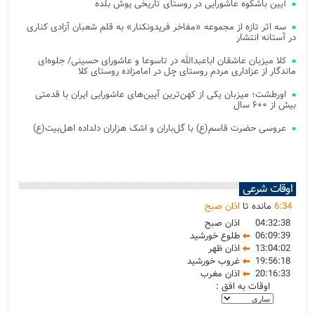
آیین باشکوه عاشورایی در روستای تاریخی یوش بلده
سه اثر تازه از مجموعه «مفاخر فریدونکنار» به قلم شعبان آزادی کناری
در آستانه انتشار
کلا میزبان عاشقان اباعبدالله در تاسوعا و عاشورای حسینی/ جلوه‌ای
ماندگار از عزاداری مردم روستای چل در امامزاده روستای کلا
اورطشت؛ میزبان یکی از کهن‌ترین آیین‌های عاشورایی ایران با قدمتی
بیش از ۶۰۰ سال
عروسی حضرت قاسم(ع) با گل‌باران و اشک هزاران دلداده اهل‌بیت(ع)
اوقات شرعی
34
:
6
مانده تا
اذان صبح
04:32:38
اذان صبح
06:09:39
طلوع خورشید
13:04:02
اذان ظهر
19:56:18
غروب خورشید
20:16:33
اذان مغرب
اوقات به افق :