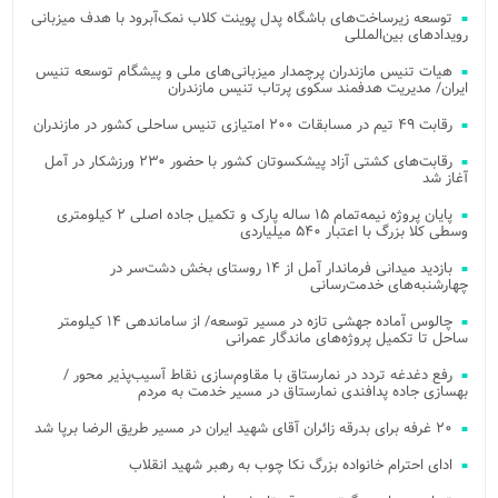
توسعه زیرساخت‌های باشگاه پدل پوینت کلاب نمک‌آبرود با هدف میزبانی
رویدادهای بین‌المللی
هیات تنیس مازندران پرچمدار میزبانی‌های ملی و پیشگام توسعه تنیس
ایران/ مدیریت هدفمند سکوی پرتاب تنیس مازندران
رقابت ۴۹ تیم در مسابقات ۲۰۰ امتیازی تنیس ساحلی کشور در مازندران
رقابت‌های کشتی آزاد پیشکسوتان کشور با حضور ۲۳۰ ورزشکار در آمل
آغاز شد
پایان پروژه نیمه‌تمام ۱۵ ساله پارک و تکمیل جاده اصلی ۲ کیلومتری
وسطی کلا بزرگ با اعتبار ۵۴۰ میلیاردی
بازدید میدانی فرماندار آمل از ۱۴ روستای بخش دشت‌سر در
چهارشنبه‌های خدمت‌رسانی
چالوس آماده جهشی تازه در مسیر توسعه/ از ساماندهی ۱۴ کیلومتر
ساحل تا تکمیل پروژه‌های ماندگار عمرانی
رفع دغدغه تردد در نمارستاق با مقاوم‌سازی نقاط آسیب‌پذیر محور /
بهسازی جاده پدافندی نمارستاق در مسیر خدمت به مردم
۲۰ غرفه برای بدرقه زائران آقای شهید ایران در مسیر طریق الرضا برپا شد
ادای احترام خانواده بزرگ نکا چوب به رهبر شهید انقلاب