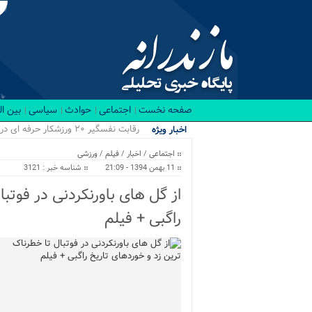
صفحه نخست
اجتماعی
حوادث
سیاسی
بین ا
رقابت نفسگیر ۲۰ ورزشکار حرفه ای در باشگاه RX بابل/ قهرمانان کراسفیت شهرستان بابل...
اخبار ویژه
اجتماعی
/
اخبار
/
فیلم
/
ورزشی
11 بهمن 1394 - 21:09
شناسه خبر : 3121
از گل های باورنکردنی در فوتب
راگبی + فیلم