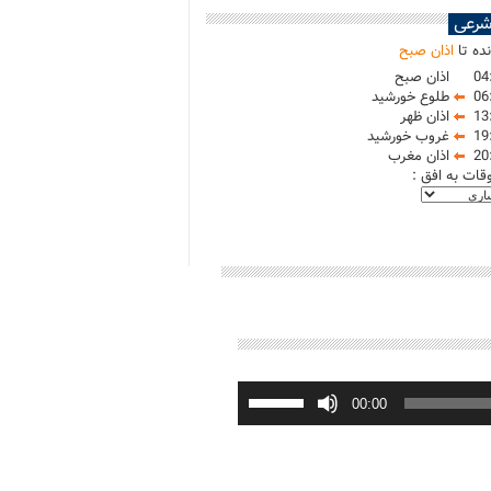
شرعی
ده تا
اذان صبح
04
اذان صبح
06
طلوع خورشید
13
اذان ظهر
19
غروب خورشید
20
اذان مغرب
وقات به افق :
برای
افزایش
00:00
یا
کاهش
صدا
از
کلیدهای
بالا
و
پایین