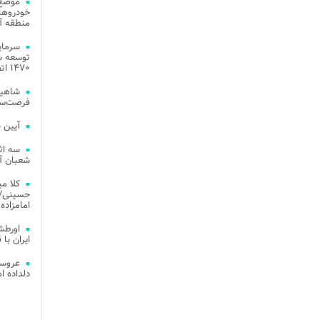
موضع 
خودروهای
منطقه آز
توسعه شب
۱۴۷۰ اتصال فیبر نوری در شهر آمل
شاهین
فرصت‌سو
آیین 
سه اث
شعبان آز
کلا می
حسینی/ ج
امامزاده
اورطش
ایران با قد
عروسی
دلداده ا