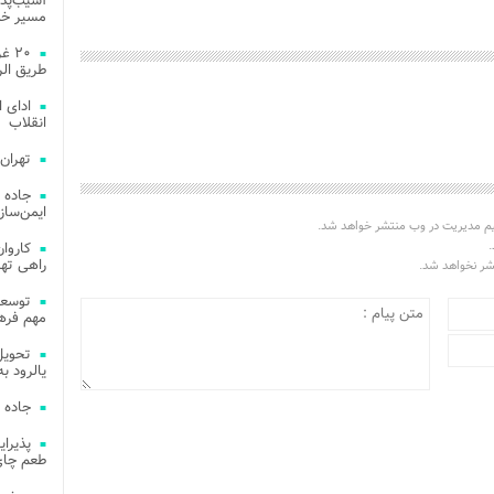
آسیب‌پذی
مسیر خد
۲۰ 
طریق الر
ادای 
انقلاب
تهران
جاده 
ایمن‌ساز
یم مدیریت در وب منتشر خواهد شد.
.
راهی ته
تشر نخواهد شد.
مهم فره
یالرود به ار
جاده 
طعم چای