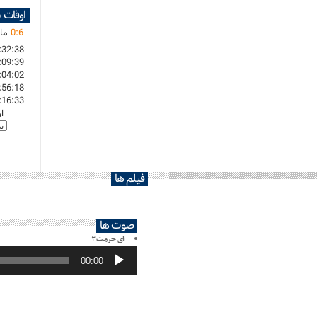
اوقات 
6
:
0
مان
:32:38
:09:39
:04:02
:56:18
:16:33
ا
فیلم ها
صوت ها
ای حرمت ۲
پخش‌کننده
صوت
00:00