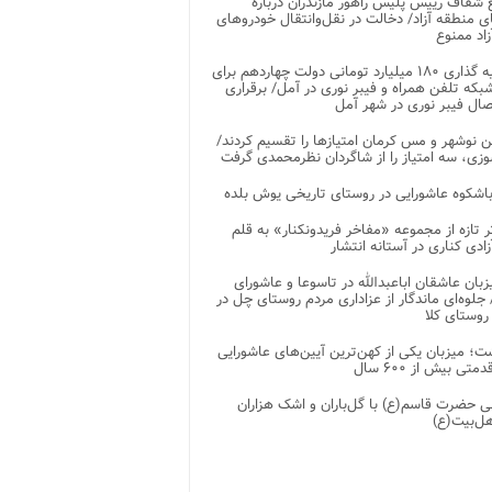
شفاف رییس پلیس راهور مازندران درباره
 منطقه آزاد/ دخالت در نقل‌وانتقال خودروهای
اد ممنوع
سرمایه گذاری ۱۸۰ میلیارد تومانی دولت چهاردهم برای
که تلفن همراه و فیبر نوری در آمل/ برقراری
 نوشهر و مس کرمان امتیازها را تقسیم کردند/
زی، سه امتیاز را از شاگردان نظرمحمدی گرفت
باشکوه عاشورایی در روستای تاریخی یوش بلده
ر تازه از مجموعه «مفاخر فریدونکنار» به قلم
ادی کناری در آستانه انتشار
زبان عاشقان اباعبدالله در تاسوعا و عاشورای
لوه‌ای ماندگار از عزاداری مردم روستای چل در
 روستای کلا
ت؛ میزبان یکی از کهن‌ترین آیین‌های عاشورایی
متی بیش از ۶۰۰ سال
 حضرت قاسم(ع) با گل‌باران و اشک هزاران
هل‌بیت(ع)