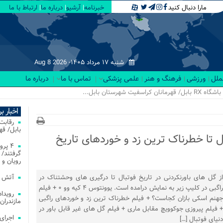
مارا دنبال کنید
خبرنامه
آرشیو
درباره ما
ارتباط با ما
شنبه ۱۷ مرداد ۱۴۰۵-
Aug 8 2026
لملل
ورزشی
فرهنگ و هنر
علمی پزشکی
تماس با ما
درباره ما
اخبار ب
بابل/ ق
ال تا خطرناک ترین زد و خوردهای تاریخ
۴ پر
گرفتند/ 
رویان و 
از گل های باورنکردنی در تاریخ فوتبال تا درگیری های وحشتناک در
آتش‌ سوزی‌ های
راگبی در کلیپ زیر به نمایش درامده است. یوونتوس ۴ کیه وو ۰ + فیلم
جهنم اسکی بازان کجاست؟ + فیلم خطرناک ترین زد و خوردهای راگبی
مازندران
+ فیلم پیروزی جوکوویچ مقابل ماری + فیلم گل های غیر قابل باور در
اجرای
دنیای فوتبال […]