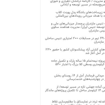
 مدیریت / کارنامه درخشان دهیاری و شورای
ریج‌محله در مسیر توسعه و آبادانی
 زیرساخت‌های باشگاه پدل پوینت کلاب
د با هدف میزبانی رویدادهای بین‌المللی
تنیس مازندران پرچمدار میزبانی‌های ملی و
توسعه تنیس ایران/ مدیریت هدفمند سکوی
یس مازندران
رقابت ۴۹ تیم در مسابقات ۲۰۰ امتیازی تنیس ساحلی
مازندران
رقابت‌های کشتی آزاد پیشکسوتان کشور با حضور ۲۳۰
در آمل آغاز شد
پایان پروژه نیمه‌تمام ۱۵ ساله پارک و تکمیل جاده
اصلی ۲ کیلومتری وسطی کلا بزرگ با اعتبار ۵۴۰
بازدید میدانی فرماندار آمل از ۱۴ روستای بخش
در چهارشنبه‌های خدمت‌رسانی
 آماده جهشی تازه در مسیر توسعه/ از
ساماندهی ۱۴ کیلومتر ساحل تا تکمیل پروژه‌های ماندگار
غدغه تردد در نمارستاق با مقاوم‌سازی نقاط