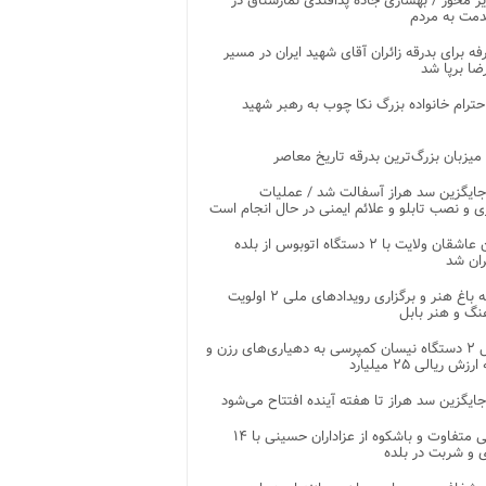
ر محور / بهسازی جاده پدافندی نمارستاق در
مت به مردم
غرفه برای بدرقه زائران آقای شهید ایران در مسیر
ضا برپا شد
احترام خانواده بزرگ نکا چوب به رهبر شهید
 میزبان بزرگ‌ترین بدرقه تاریخ معاصر
جایگزین سد هراز آسفالت شد / عملیات
ی و نصب تابلو و علائم ایمنی در حال انجام است
کاروان عاشقان ولایت با ۲ دستگاه اتوبوس از بلده
ران شد
توسعه باغ هنر و برگزاری رویدادهای ملی ۲ اولویت
نگ و هنر بابل
تحویل ۲ دستگاه نیسان کمپرسی به دهیاری‌های رزن و
زش ریالی ۲۵ میلیارد
جایگزین سد هراز تا هفته آینده افتتاح می‌شود
پذیرایی متفاوت و باشکوه از عزاداران حسینی با ۱۴
 و شربت در بلده