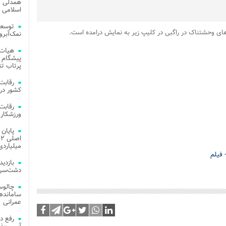
همدلی و
اسلامی م
توسعه
 های وحشتناک در راگبی در کلیپ زیر به نمایش درامده است.
نمک‌آبرو
هیات 
پیشگام 
پرتاب تن
کشور در 
ورزشکار 
میلیاردی
 فیلم
دشت‌سر 
چالوس
عمرانی
رفع د