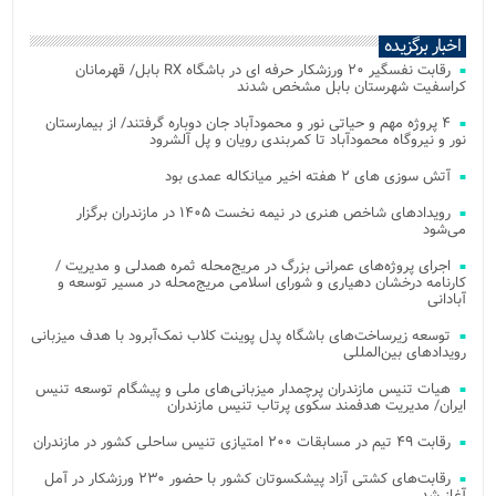
اخبار برگزیده
رقابت نفسگیر ۲۰ ورزشکار حرفه ای در باشگاه RX بابل/ قهرمانان
کراسفیت شهرستان بابل مشخص شدند
۴ پروژه مهم و حیاتی نور و محمودآباد جان دوباره گرفتند/ از بیمارستان
نور و نیروگاه محمودآباد تا کمربندی رویان و پل آلشرود
آتش‌ سوزی‌ های ۲ هفته اخیر میانکاله عمدی بود
رویدادهای شاخص هنری در نیمه نخست ۱۴۰۵ در مازندران برگزار
می‌شود
اجرای پروژه‌های عمرانی بزرگ در مریج‌محله ثمره همدلی و مدیریت /
کارنامه درخشان دهیاری و شورای اسلامی مریج‌محله در مسیر توسعه و
آبادانی
توسعه زیرساخت‌های باشگاه پدل پوینت کلاب نمک‌آبرود با هدف میزبانی
رویدادهای بین‌المللی
هیات تنیس مازندران پرچمدار میزبانی‌های ملی و پیشگام توسعه تنیس
ایران/ مدیریت هدفمند سکوی پرتاب تنیس مازندران
رقابت ۴۹ تیم در مسابقات ۲۰۰ امتیازی تنیس ساحلی کشور در مازندران
رقابت‌های کشتی آزاد پیشکسوتان کشور با حضور ۲۳۰ ورزشکار در آمل
آغاز شد