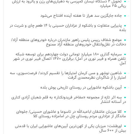
تحویل ۲ دستگاه نیسان کمپرسی به دهیاری‌های رزن و یالرود به ارزش
ریالی ۲۵ میلیارد
جاده جایگزین سد هراز تا هفته آینده افتتاح می‌شود
پذیرایی متفاوت و باشکوه از عزاداران حسینی با ۱۴ طعم چای و شربت در
بلده
موضع شفاف رییس پلیس راهور مازندران درباره خودروهای منطقه آزاد/
دخالت در نقل‌وانتقال خودروهای منطقه آزاد ممنوع
سرمایه گذاری ۱۸۰ میلیارد تومانی دولت چهاردهم برای توسعه شبکه
تلفن همراه و فیبر نوری در آمل/ برقراری ۱۴۷۰ اتصال فیبر نوری در شهر
آمل
شاهین نوشهر و مس کرمان امتیازها را تقسیم کردند/ فرصت‌سوزی، سه
امتیاز را از شاگردان نظرمحمدی گرفت
آیین باشکوه عاشورایی در روستای تاریخی یوش بلده
سه اثر تازه از مجموعه «مفاخر فریدونکنار» به قلم شعبان آزادی کناری
در آستانه انتشار
کلا میزبان عاشقان اباعبدالله در تاسوعا و عاشورای حسینی/ جلوه‌ای
ماندگار از عزاداری مردم روستای چل در امامزاده روستای کلا
اورطشت؛ میزبان یکی از کهن‌ترین آیین‌های عاشورایی ایران با قدمتی
بیش از ۶۰۰ سال