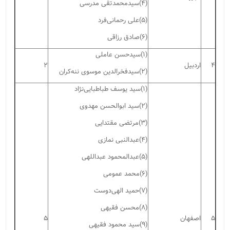
(۴)سیدمحمدتقی مدرسی
(۵)علی رحمانی‌فرد
(۶)صادق رزاقی
(۱)سیدحسن عاملی
۴
اردبیل
۲
(۲)سیدفخرالدین موسوی ننه‌کران
(۱)سید یوسف طباطبایی‌نژاد
(۲)سید ابوالحسن مهدوی
(۳)مرتضی مقتدایی
(۴)عبدالنبی نمازی
(۵)عبدالمحمود عبداللهی
(۶)محمد عمومی
(۷)حمید الهی‌دوست
(۸)محسن فقیهی
۵
اصفهان
۵
(۹)سید محمود فقیهی