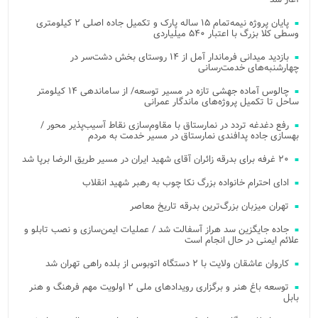
پایان پروژه نیمه‌تمام ۱۵ ساله پارک و تکمیل جاده اصلی ۲ کیلومتری
وسطی کلا بزرگ با اعتبار ۵۴۰ میلیاردی
بازدید میدانی فرماندار آمل از ۱۴ روستای بخش دشت‌سر در
چهارشنبه‌های خدمت‌رسانی
چالوس آماده جهشی تازه در مسیر توسعه/ از ساماندهی ۱۴ کیلومتر
ساحل تا تکمیل پروژه‌های ماندگار عمرانی
رفع دغدغه تردد در نمارستاق با مقاوم‌سازی نقاط آسیب‌پذیر محور /
بهسازی جاده پدافندی نمارستاق در مسیر خدمت به مردم
۲۰ غرفه برای بدرقه زائران آقای شهید ایران در مسیر طریق الرضا برپا شد
ادای احترام خانواده بزرگ نکا چوب به رهبر شهید انقلاب
تهران میزبان بزرگ‌ترین بدرقه تاریخ معاصر
جاده جایگزین سد هراز آسفالت شد / عملیات ایمن‌سازی و نصب تابلو و
علائم ایمنی در حال انجام است
کاروان عاشقان ولایت با ۲ دستگاه اتوبوس از بلده راهی تهران شد
توسعه باغ هنر و برگزاری رویدادهای ملی ۲ اولویت مهم فرهنگ و هنر
بابل