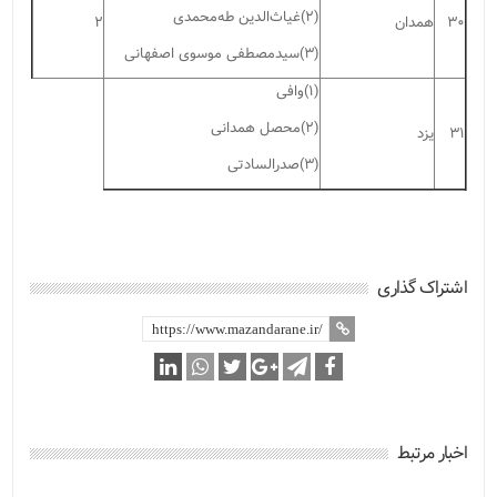
(۲)غیاث‌الدین طه‌محمدی
۳۰
همدان
۲
(۳)سیدمصطفی موسوی اصفهانی
(۱)وافی
(۲)محصل همدانی
۳۱
یزد
(۳)صدرالسادتی
اشتراک گذاری
اخبار مرتبط