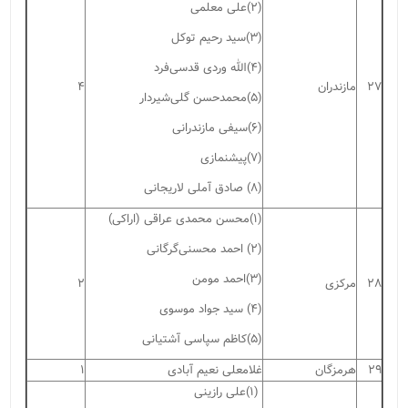
(۲)علی معلمی
(۳)سید رحیم توکل
(۴)الله وردی قدسی‌فرد
۲۷
مازندران
۴
(۵)محمدحسن گلی‌شیردار
(۶)سیفی مازندرانی
(۷)پیشنمازی
(۸) صادق آملی لاریجانی
(۱)محسن محمدی عراقی (اراکی)
(۲) احمد محسنی‌گرگانی
(۳)احمد مومن
۲۸
مرکزی
۲
(۴) سید جواد موسوی
(۵)کاظم سپاسی آشتیانی
۲۹
هرمزگان
غلامعلی نعیم آبادی
۱
(۱)علی رازینی