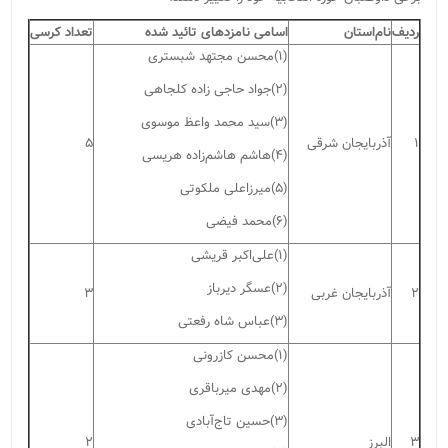
ردیف
نام‌استان
اسامی نامزدهای تائید شده
تعداد کرسی
(۱)محسن مجتهد شبستری
(۲)جواد حاجی زاده کلجاهی
(۳)سید محمد واعظ موسوی
۱
آذربایجان شرقی
۵
(۴)هاشم هاشم‌زاده هریسی
(۵)میرزاعلی ملکوتی
(۶)محمد فیضی
(۱)علی‌اکبر قریشی
(۲)عسگر دیرباز
۲
آذربایجان غربی
۳
(۳)عباس شاه رفعتی
(۱)محسن کازرونی
(۲)مهدی میرباقری
(۳)حسین تاج‌آبادی
۳
البرز
۲