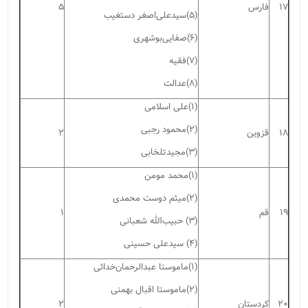
۱۷
فارس
۵
(۵)سیدعلی‌اصغر دستغیب
(۶)صفایی‌بوشهری
(۷)فقیه
(۸)عدالت
(۱)علی اسلامی
(۲)محمود رجبی
۱۸
قزوین
۲
(۳)مجیدتلخابی
(۱)محمد مومن
(۲)میثم دوست محمدی
۱۹
قم
۱
(۳) حبیب‌الله شعبانی
(۴) سیدعلی حسینی
(۱)ماموستا عبدالرحمان‌خدائی
(۲)ماموستا اقبال بهمنی
۲۰
کردستان
۲