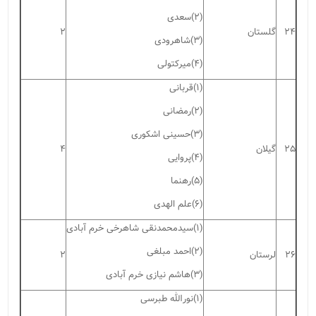
(۲)سعدی
۲۴
گلستان
۲
(۳)شاهرودی
(۴)میرکتولی
(۱)قربانی
(۲)رمضانی
(۳)حسینی اشکوری
۲۵
گیلان
۴
(۴)پروایی
(۵)رهنما
(۶)علم الهدی
(۱)سیدمحمدنقی شاهرخی خرم آبادی
(۲)احمد مبلغی
۲۶
لرستان
۲
(۳)هاشم نیازی خرم آبادی
(۱)نورالله طبرسی