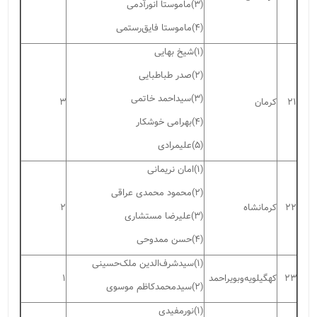
(۳)ماموستا انورآدمی
(۴)ماموستا فایق‌رستمی
(۱)شیخ بهایی
(۲)صدر طباطبایی
(۳)سیداحمد خاتمی
۲۱
کرمان
۳
(۴)بهرامی خوشکار
(۵)علیمرادی
(۱)امان نریمانی
(۲)محمود محمدی عراقی
۲۲
کرمانشاه
۲
(۳)علیرضا مستشاری
(۴)حسن ممدوحی
(۱)سیدشرف‌الدین ملک‌حسینی
۲۳
کهگیلویه‌‌وبویراحمد
۱
(۲)سیدمحمدکاظم موسوی‌
(۱)نورمفیدی