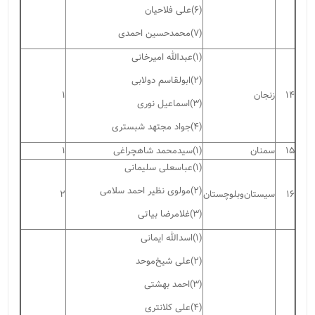
(۶)علی فلاحیان
(۷)محمدحسین احمدی
(۱)عبدالله امیرخانی
(۲)ابولقاسم دولابی
۱۴
زنجان
۱
(۳)اسماعیل نوری
(۴)جواد مجتهد شبستری
۱۵
سمنان
(۱)سیدمحمد شاهچراغی
۱
(۱)عباسعلی سلیمانی
(۲)مولوی نظیر احمد سلامی
۱۶
سیستان‌و‌بلوچستان
۲
(۳)غلامرضا بیاتی
(۱)اسدالله ایمانی
(۲)علی شیخ‌موحد
(۳)احمد بهشتی
(۴)علی کلانتری