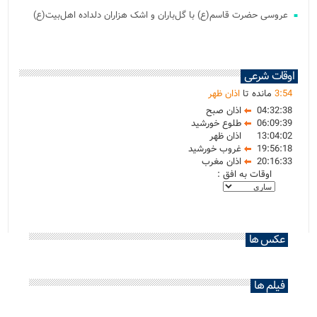
عروسی حضرت قاسم(ع) با گل‌باران و اشک هزاران دلداده اهل‌بیت(ع)
اوقات شرعی
54
:
3
مانده تا
اذان ظهر
04:32:38
اذان صبح
06:09:39
طلوع خورشید
13:04:02
اذان ظهر
19:56:18
غروب خورشید
20:16:33
اذان مغرب
اوقات به افق :
عکس ها
فیلم ها