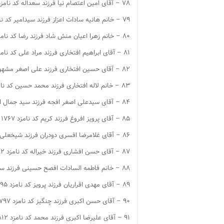
۷۸ – آقای امین اعتصام نیا فرزند سعداله کد نامزد ۱۷۴۶
۷۹ – خانم هانیه سادات اعزاز فرزند سیدامیر کد نامزد ۱۷۴۸
۸۰ – خانم زهرا اعیان منش شاد فرزند رضا کد نامزد ۱۷۵۱
۸۱ – آقای ابراهیم افتخاری فرزند مراد علی کد نامزد ۱۷۵۶
۸۲ – آقای حسین افتخاری فرزند علی اصغر مشهور به —- کد نامزد ۱۷۵۷
۸۳ – خانم لاله افتخاری فرزند محمد حسین کد نامزد ۱۷۵۹
۸۴ – آقای سیدعلی اصغر افجه فرزند سید جمال الدین کد نامزد ۱۷۶۱
۸۵ – آقای پرویز افروغ فرزند کریم کد نامزد ۱۷۶۷
۸۶ – آقای غلامرضا افسری دودران فرزند شیخعلی کد نامزد ۱۷۶۸
۸۷ – آقای حسن افشاری فرزند خیراله کد نامزد ۱۷۸۲
۸۸ – خانم فاطمه السادات افصح حسینی فرزند سید محمود کد نامزد ۱۷۸۶
۸۹ – آقای مهدی اقراریان فرزند پرویز کد نامزد ۱۷۹۵
۹۰ – آقای حسن اکبری فرزند چنگیز کد نامزد ۱۷۹۷
۹۱ – آقای علیرضا اکبری فرزند محمد کد نامزد ۱۸۱۲