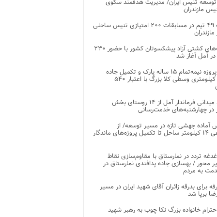
توسعه تنیس ایران/ مدیریت هدفمند سکوی
یس مازندران
رقابت ۴۹ تیم در مسابقات ۲۰۰ امتیازی تنیس ساحلی
مازندران
رقابت‌های کشتی آزاد پیشکسوتان کشور با حضور ۲۳۰
در آمل آغاز شد
پایان پروژه نیمه‌تمام ۱۵ ساله پارک و تکمیل جاده
اصلی ۲ کیلومتری وسطی کلا بزرگ با اعتبار ۵۴۰
بازدید میدانی فرماندار آمل از ۱۴ روستای بخش
در چهارشنبه‌های خدمت‌رسانی
 آماده جهشی تازه در مسیر توسعه/ از
ساماندهی ۱۴ کیلومتر ساحل تا تکمیل پروژه‌های ماندگار
غدغه تردد در نمارستاق با مقاوم‌سازی نقاط
ر محور / بهسازی جاده پدافندی نمارستاق در
مت به مردم
غرفه برای بدرقه زائران آقای شهید ایران در مسیر
ضا برپا شد
احترام خانواده بزرگ نکا چوب به رهبر شهید