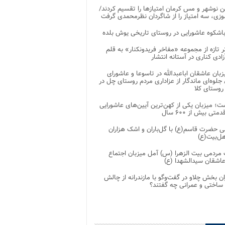
 نوشهر و مس کرمان امتیازها را تقسیم کردند/
زی، سه امتیاز را از شاگردان نظرمحمدی گرفت
باشکوه عاشورایی در روستای تاریخی یوش بلده
ر تازه از مجموعه «مفاخر فریدونکنار» به قلم
ادی کناری در آستانه انتشار
زبان عاشقان اباعبدالله در تاسوعا و عاشورای
لوه‌ای ماندگار از عزاداری مردم روستای چل در
 روستای کلا
ت؛ میزبان یکی از کهن‌ترین آیین‌های عاشورایی
متی بیش از ۶۰۰ سال
 حضرت قاسم(ع) با گل‌باران و اشک هزاران
هل‌بیت(ع)
مردمی بیت‌ الزهرا (س) آمل میزبان اجتماع
عاشقان سیدالشهدا (ع)
ان بخش چلاو در گفت‌وگو با مازندرانه از چالش
 ساختی و عمرانی چه گفتند؟