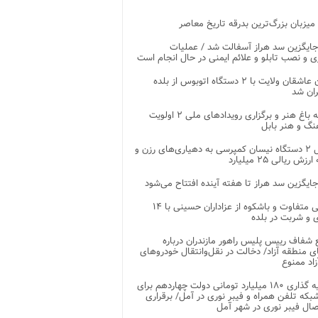
 میزبان بزرگ‌ترین بدرقه تاریخ معاصر
جایگزین سد هراز آسفالت شد / عملیات
ی و نصب تابلو و علائم ایمنی در حال انجام است
کاروان عاشقان ولایت با ۲ دستگاه اتوبوس از بلده
ران شد
توسعه باغ هنر و برگزاری رویدادهای ملی ۲ اولویت
نگ و هنر بابل
تحویل ۲ دستگاه نیسان کمپرسی به دهیاری‌های رزن و
زش ریالی ۲۵ میلیارد
جایگزین سد هراز تا هفته آینده افتتاح می‌شود
پذیرایی متفاوت و باشکوه از عزاداران حسینی با ۱۴
 و شربت در بلده
شفاف رییس پلیس راهور مازندران درباره
 منطقه آزاد/ دخالت در نقل‌وانتقال خودروهای
اد ممنوع
سرمایه گذاری ۱۸۰ میلیارد تومانی دولت چهاردهم برای
که تلفن همراه و فیبر نوری در آمل/ برقراری