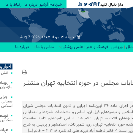
مارا دنبال کنید
خبرنامه
آرشیو
درباره ما
ارتباط با ما
جمعه ۱۶ مرداد ۱۴۰۵-
Aug 7 2026
لملل
ورزشی
فرهنگ و هنر
علمی پزشکی
تماس با ما
درباره ما
از.
اخبار ب
آتش‌ سوزی‌ های
ابات مجلس در حوزه انتخابیه تهران منتشر
مازندران
اجرای
همدلی و
در اجرای ماده ۳۶ آیین‌نامه اجرایی و قانون انتخابات مجلس شورای
اسلامی م
اسلامی و تبصره‌های ذیل آن، اسامی و مشخصات نامزدهای انتخاباتی
توسعه
حوزه‌های انتخابیه تهران اعلام شد. اسامی نامزدهای تایید صلاحیت
نمک‌آبرو
شده حوزه انتخابیه تهران، ری، شمیرانات، اسلامشهر و پردیس به شرح
هیات 
زیر است: ۱- خانم فاطمه آباد فرزند علی کد نامزد ۱۲۱۸ ۲ – خانم […]