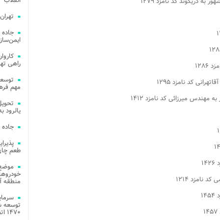
انقلاب
تهران
جاده 
ایمن‌ساز
راهی ته
مهم فره
یالرود به ار
جاده 
طعم چای
موضع 
خودروهای
منطقه آز
توسعه شب
۱۴۷۰ اتصال فیبر نوری در شهر آمل