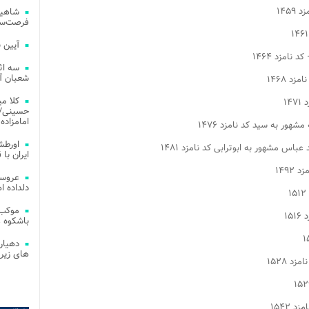
شاهین
فرصت‌سو
آیین 
سه اث
شعبان آز
کلا می
حسینی/ ج
امامزاده
اورطش
ایران با قد
عروسی
دلداده ا
موکب 
باشکوه 
دهیار
های زیر