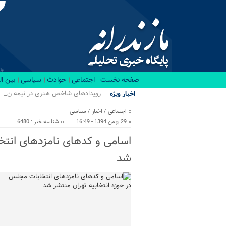
صفحه نخست
اجتماعی
حوادث
سیاسی
بین ا
رویدادهای شاخص هنری در نیمه نخست ۱۴۰۵ در م
اخبار ویژه
اجتماعی
/
اخبار
/
سیاسی
29 بهمن 1394 - 16:49
شناسه خبر : 6480
اسامی و کدهای نامزدهای انتخ
شد