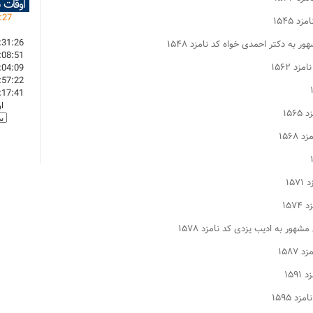
اوقات 
:
27
:31:26
:08:51
:04:09
:57:22
:17:41
ا