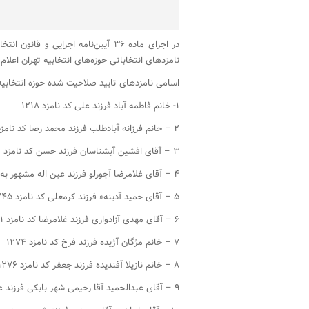
در اجرای ماده ۳۶ آیین‌نامه اجرای
نامزدهای انتخاباتی حوزه‌های انتخابیه تهران اعلام
اسامی نامزدهای تایید صلاحیت شده حوزه انتخابیه
۱- خانم فاطمه آباد فرزند علی کد نامزد ۱۲۱۸
۲ – خانم فرزانه آبادطلب فرزند محمد رضا کد نامزد ۱۲۱۹
۳ – آقای افشین آبشناسان فرزند حسن کد نامزد ۱۲۴۱
۴ – آقای غلامرضا آجورلو فرزند عین اله مشهور به دکتر آجرلو کد نامزد ۱۲۴۲
۵ – آقای حمید آدینهء فرزند کرمعلی کد نامزد ۱۲۴۵
۶ – آقای مهدی آزادواری فرزند غلامرضا کد نامزد ۱۲۷۱
۷ – خانم مژگان آژیده فرزند فرخ کد نامزد ۱۲۷۴
۸ – خانم نازیلا آفندیده فرزند جعفر کد نامزد ۱۲۷۶
۹ – آقای عبدالحمید آقا رحیمی شهر بابکی فرزند عباس کد نامزد ۱۲۷۸