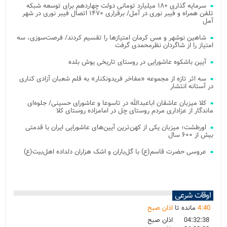
سرمایه گذاری ۱۸۰ میلیارد تومانی دولت چهاردهم برای توسعه شبکه
تلفن همراه و فیبر نوری در آمل/ برقراری ۱۴۷۰ اتصال فیبر نوری در شهر
آمل
شاهین نوشهر و مس کرمان امتیازها را تقسیم کردند/ فرصت‌سوزی، سه
امتیاز را از شاگردان نظرمحمدی گرفت
آیین باشکوه عاشورایی در روستای تاریخی یوش بلده
سه اثر تازه از مجموعه «مفاخر فریدونکنار» به قلم شعبان آزادی کناری
در آستانه انتشار
کلا میزبان عاشقان اباعبدالله در تاسوعا و عاشورای حسینی/ جلوه‌ای
ماندگار از عزاداری مردم روستای چل در امامزاده روستای کلا
اورطشت؛ میزبان یکی از کهن‌ترین آیین‌های عاشورایی ایران با قدمتی
بیش از ۶۰۰ سال
عروسی حضرت قاسم(ع) با گل‌باران و اشک هزاران دلداده اهل‌بیت(ع)
اوقات شرعی
40
:
4
مانده تا
اذان صبح
04:32:38
اذان صبح