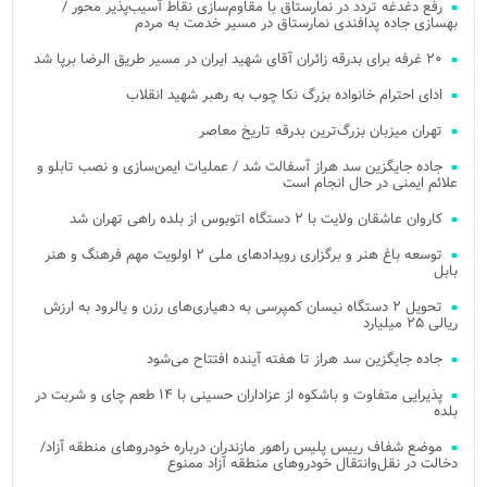
رفع دغدغه تردد در نمارستاق با مقاوم‌سازی نقاط آسیب‌پذیر محور /
بهسازی جاده پدافندی نمارستاق در مسیر خدمت به مردم
۲۰ غرفه برای بدرقه زائران آقای شهید ایران در مسیر طریق الرضا برپا شد
ادای احترام خانواده بزرگ نکا چوب به رهبر شهید انقلاب
تهران میزبان بزرگ‌ترین بدرقه تاریخ معاصر
جاده جایگزین سد هراز آسفالت شد / عملیات ایمن‌سازی و نصب تابلو و
علائم ایمنی در حال انجام است
کاروان عاشقان ولایت با ۲ دستگاه اتوبوس از بلده راهی تهران شد
توسعه باغ هنر و برگزاری رویدادهای ملی ۲ اولویت مهم فرهنگ و هنر
بابل
تحویل ۲ دستگاه نیسان کمپرسی به دهیاری‌های رزن و یالرود به ارزش
ریالی ۲۵ میلیارد
جاده جایگزین سد هراز تا هفته آینده افتتاح می‌شود
پذیرایی متفاوت و باشکوه از عزاداران حسینی با ۱۴ طعم چای و شربت در
بلده
موضع شفاف رییس پلیس راهور مازندران درباره خودروهای منطقه آزاد/
دخالت در نقل‌وانتقال خودروهای منطقه آزاد ممنوع