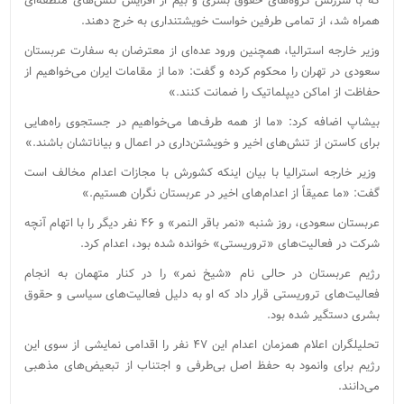
که با سرزنش گروه‌های حقوق بشری و بیم از افزایش تنش‌های منطقه‌ای
همراه شد، از تمامی طرفین خواست خویشتنداری به خرج دهند.
وزیر خارجه استرالیا، همچنین ورود عده‌ای از معترضان به سفارت عربستان
سعودی در تهران را محکوم کرده و گفت: «ما از مقامات ایران می‌خواهیم از
حفاظت از اماکن دیپلماتیک را ضمانت کنند.»
بیشاپ اضافه کرد: «ما از همه طرف‌ها می‌خواهیم در جستجوی راه‌هایی
برای کاستن از تنش‌های اخیر و خویشتن‌داری در اعمال و بیاناتشان باشند.»
وزیر خارجه استرالیا با بیان اینکه کشورش با مجازات اعدام مخالف است
گفت: «ما عمیقاً از اعدام‌های اخیر در عربستان نگران هستیم.»
عربستان سعودی، روز شنبه «نمر باقر النمر» و ۴۶ نفر دیگر را با اتهام آنچه
شرکت در فعالیت‌های «تروریستی» خوانده شده بود، اعدام کرد.
رژیم عربستان در حالی نام «شیخ نمر» را در کنار متهمان به انجام
فعالیت‌های تروریستی قرار داد که او به دلیل فعالیت‌های سیاسی و حقوق
بشری دستگیر شده بود.
تحلیلگران اعلام همزمان اعدام این ۴۷ نفر را اقدامی نمایشی از سوی این
رژیم برای وانمود به حفظ اصل بی‌طرفی و اجتناب از تبعیض‌های مذهبی
می‌دانند.