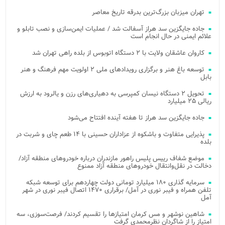
تهران میزبان بزرگ‌ترین بدرقه تاریخ معاصر
جاده جایگزین سد هراز آسفالت شد / عملیات ایمن‌سازی و نصب تابلو و
علائم ایمنی در حال انجام است
کاروان عاشقان ولایت با ۲ دستگاه اتوبوس از بلده راهی تهران شد
توسعه باغ هنر و برگزاری رویدادهای ملی ۲ اولویت مهم فرهنگ و هنر
بابل
تحویل ۲ دستگاه نیسان کمپرسی به دهیاری‌های رزن و یالرود به ارزش
ریالی ۲۵ میلیارد
جاده جایگزین سد هراز تا هفته آینده افتتاح می‌شود
پذیرایی متفاوت و باشکوه از عزاداران حسینی با ۱۴ طعم چای و شربت در
بلده
موضع شفاف رییس پلیس راهور مازندران درباره خودروهای منطقه آزاد/
دخالت در نقل‌وانتقال خودروهای منطقه آزاد ممنوع
سرمایه گذاری ۱۸۰ میلیارد تومانی دولت چهاردهم برای توسعه شبکه
تلفن همراه و فیبر نوری در آمل/ برقراری ۱۴۷۰ اتصال فیبر نوری در شهر
آمل
شاهین نوشهر و مس کرمان امتیازها را تقسیم کردند/ فرصت‌سوزی، سه
امتیاز را از شاگردان نظرمحمدی گرفت