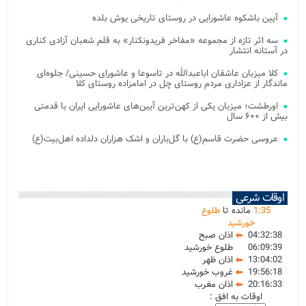
آیین باشکوه عاشورایی در روستای تاریخی یوش بلده
سه اثر تازه از مجموعه «مفاخر فریدونکنار» به قلم شعبان آزادی کناری
در آستانه انتشار
کلا میزبان عاشقان اباعبدالله در تاسوعا و عاشورای حسینی/ جلوه‌ای
ماندگار از عزاداری مردم روستای چل در امامزاده روستای کلا
اورطشت؛ میزبان یکی از کهن‌ترین آیین‌های عاشورایی ایران با قدمتی
بیش از ۶۰۰ سال
عروسی حضرت قاسم(ع) با گل‌باران و اشک هزاران دلداده اهل‌بیت(ع)
اوقات شرعی
35
:
1
مانده تا
طلوع
خورشید
04:32:38
اذان صبح
06:09:39
طلوع خورشید
13:04:02
اذان ظهر
19:56:18
غروب خورشید
20:16:33
اذان مغرب
اوقات به افق :