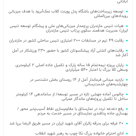
آبادانی
توسعه زیرساخت‌های باشگاه پدل پوینت کلاب نمک‌آبرود با هدف میزبانی
رویدادهای بین‌المللی
هیات تنیس مازندران پرچمدار میزبانی‌های ملی و پیشگام توسعه تنیس
ایران/ مدیریت هدفمند سکوی پرتاب تنیس مازندران
رقابت ۴۹ تیم در مسابقات ۲۰۰ امتیازی تنیس ساحلی کشور در مازندران
رقابت‌های کشتی آزاد پیشکسوتان کشور با حضور ۲۳۰ ورزشکار در آمل
آغاز شد
پایان پروژه نیمه‌تمام ۱۵ ساله پارک و تکمیل جاده اصلی ۲ کیلومتری
وسطی کلا بزرگ با اعتبار ۵۴۰ میلیاردی
بازدید میدانی فرماندار آمل از ۱۴ روستای بخش دشت‌سر در
چهارشنبه‌های خدمت‌رسانی
چالوس آماده جهشی تازه در مسیر توسعه/ از ساماندهی ۱۴ کیلومتر
ساحل تا تکمیل پروژه‌های ماندگار عمرانی
رفع دغدغه تردد در نمارستاق با مقاوم‌سازی نقاط آسیب‌پذیر محور /
بهسازی جاده پدافندی نمارستاق در مسیر خدمت به مردم
۲۰ غرفه برای بدرقه زائران آقای شهید ایران در مسیر طریق الرضا برپا شد
ادای احترام خانواده بزرگ نکا چوب به رهبر شهید انقلاب