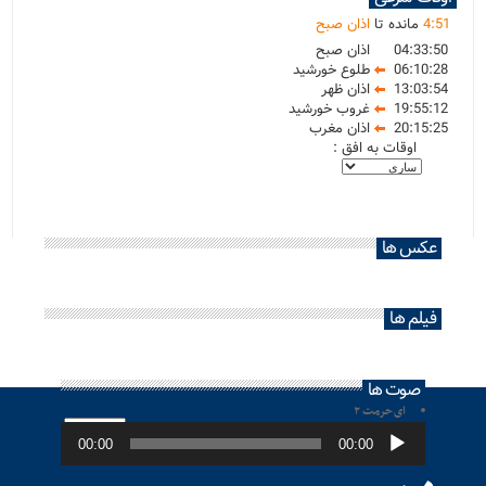
51
:
4
مانده تا
اذان صبح
04:33:50
اذان صبح
06:10:28
طلوع خورشید
13:03:54
اذان ظهر
19:55:12
غروب خورشید
20:15:25
اذان مغرب
اوقات به افق :
عکس ها
فیلم ها
صوت ها
ای حرمت ۲
پخش‌کننده
صوت
00:00
00:00