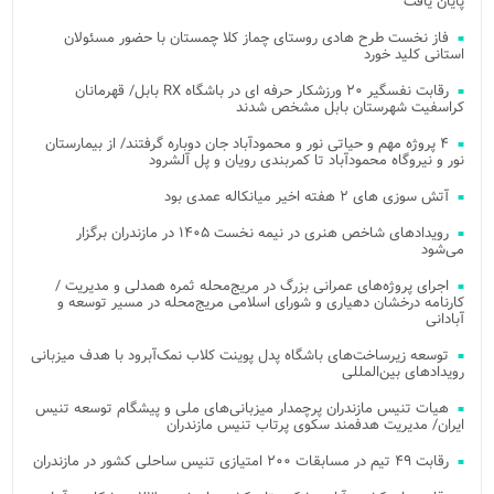
پایان یافت
فاز نخست طرح هادی روستای چماز کلا چمستان با حضور مسئولان
استانی کلید خورد
رقابت نفسگیر ۲۰ ورزشکار حرفه ای در باشگاه RX بابل/ قهرمانان
کراسفیت شهرستان بابل مشخص شدند
۴ پروژه مهم و حیاتی نور و محمودآباد جان دوباره گرفتند/ از بیمارستان
نور و نیروگاه محمودآباد تا کمربندی رویان و پل آلشرود
آتش‌ سوزی‌ های ۲ هفته اخیر میانکاله عمدی بود
رویدادهای شاخص هنری در نیمه نخست ۱۴۰۵ در مازندران برگزار
می‌شود
اجرای پروژه‌های عمرانی بزرگ در مریج‌محله ثمره همدلی و مدیریت /
کارنامه درخشان دهیاری و شورای اسلامی مریج‌محله در مسیر توسعه و
آبادانی
توسعه زیرساخت‌های باشگاه پدل پوینت کلاب نمک‌آبرود با هدف میزبانی
رویدادهای بین‌المللی
هیات تنیس مازندران پرچمدار میزبانی‌های ملی و پیشگام توسعه تنیس
ایران/ مدیریت هدفمند سکوی پرتاب تنیس مازندران
رقابت ۴۹ تیم در مسابقات ۲۰۰ امتیازی تنیس ساحلی کشور در مازندران