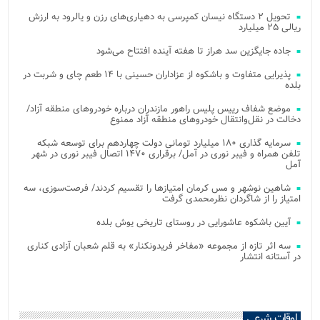
تحویل ۲ دستگاه نیسان کمپرسی به دهیاری‌های رزن و یالرود به ارزش
ریالی ۲۵ میلیارد
جاده جایگزین سد هراز تا هفته آینده افتتاح می‌شود
پذیرایی متفاوت و باشکوه از عزاداران حسینی با ۱۴ طعم چای و شربت در
بلده
موضع شفاف رییس پلیس راهور مازندران درباره خودروهای منطقه آزاد/
دخالت در نقل‌وانتقال خودروهای منطقه آزاد ممنوع
سرمایه گذاری ۱۸۰ میلیارد تومانی دولت چهاردهم برای توسعه شبکه
تلفن همراه و فیبر نوری در آمل/ برقراری ۱۴۷۰ اتصال فیبر نوری در شهر
آمل
شاهین نوشهر و مس کرمان امتیازها را تقسیم کردند/ فرصت‌سوزی، سه
امتیاز را از شاگردان نظرمحمدی گرفت
آیین باشکوه عاشورایی در روستای تاریخی یوش بلده
سه اثر تازه از مجموعه «مفاخر فریدونکنار» به قلم شعبان آزادی کناری
در آستانه انتشار
اوقات شرعی