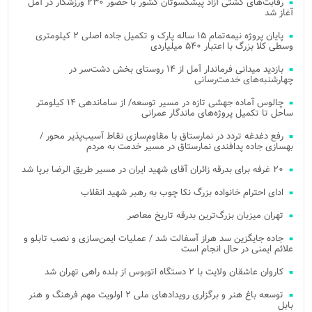
رقابت‌های کشتی آزاد پیشکسوتان کشور با حضور ۲۳۰ ورزشکار در آمل
آغاز شد
پایان پروژه نیمه‌تمام ۱۵ ساله پارک و تکمیل جاده اصلی ۲ کیلومتری
وسطی کلا بزرگ با اعتبار ۵۴۰ میلیاردی
بازدید میدانی فرماندار آمل از ۱۴ روستای بخش دشت‌سر در
چهارشنبه‌های خدمت‌رسانی
چالوس آماده جهشی تازه در مسیر توسعه/ از ساماندهی ۱۴ کیلومتر
ساحل تا تکمیل پروژه‌های ماندگار عمرانی
رفع دغدغه تردد در نمارستاق با مقاوم‌سازی نقاط آسیب‌پذیر محور /
بهسازی جاده پدافندی نمارستاق در مسیر خدمت به مردم
۲۰ غرفه برای بدرقه زائران آقای شهید ایران در مسیر طریق الرضا برپا شد
ادای احترام خانواده بزرگ نکا چوب به رهبر شهید انقلاب
تهران میزبان بزرگ‌ترین بدرقه تاریخ معاصر
جاده جایگزین سد هراز آسفالت شد / عملیات ایمن‌سازی و نصب تابلو و
علائم ایمنی در حال انجام است
کاروان عاشقان ولایت با ۲ دستگاه اتوبوس از بلده راهی تهران شد
توسعه باغ هنر و برگزاری رویدادهای ملی ۲ اولویت مهم فرهنگ و هنر
بابل