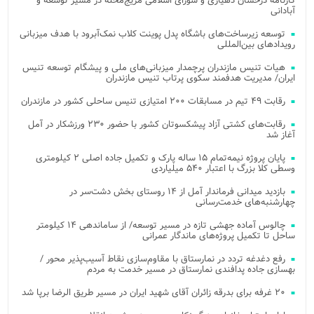
کارنامه درخشان دهیاری و شورای اسلامی مریج‌محله در مسیر توسعه و
آبادانی
توسعه زیرساخت‌های باشگاه پدل پوینت کلاب نمک‌آبرود با هدف میزبانی
رویدادهای بین‌المللی
هیات تنیس مازندران پرچمدار میزبانی‌های ملی و پیشگام توسعه تنیس
ایران/ مدیریت هدفمند سکوی پرتاب تنیس مازندران
رقابت ۴۹ تیم در مسابقات ۲۰۰ امتیازی تنیس ساحلی کشور در مازندران
رقابت‌های کشتی آزاد پیشکسوتان کشور با حضور ۲۳۰ ورزشکار در آمل
آغاز شد
پایان پروژه نیمه‌تمام ۱۵ ساله پارک و تکمیل جاده اصلی ۲ کیلومتری
وسطی کلا بزرگ با اعتبار ۵۴۰ میلیاردی
بازدید میدانی فرماندار آمل از ۱۴ روستای بخش دشت‌سر در
چهارشنبه‌های خدمت‌رسانی
چالوس آماده جهشی تازه در مسیر توسعه/ از ساماندهی ۱۴ کیلومتر
ساحل تا تکمیل پروژه‌های ماندگار عمرانی
رفع دغدغه تردد در نمارستاق با مقاوم‌سازی نقاط آسیب‌پذیر محور /
بهسازی جاده پدافندی نمارستاق در مسیر خدمت به مردم
۲۰ غرفه برای بدرقه زائران آقای شهید ایران در مسیر طریق الرضا برپا شد