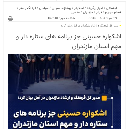
ویژه
اجتماعی
/
اخبار برگزیده
/
اسلایدر
/
پیشنهاد سردبیر
/
سیاسی
/
فرهنگ و هنر
/
فضای مجازی
/
فیلم
/
مازندران
/
مذهبی
29 مرداد 1404 - 12:43
شناسه خبر : 157318
مدیر کل فرهنگ و ارشاد مازندران در آمل بیان کرد؛
اشکواره حسینی جز برنامه های ستاره دار و
مهم استان مازندران