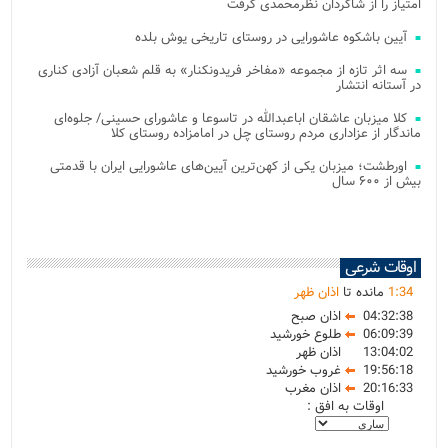
امتیاز را از شاگردان نظرمحمدی گرفت
آیین باشکوه عاشورایی در روستای تاریخی یوش بلده
سه اثر تازه از مجموعه «مفاخر فریدونکنار» به قلم شعبان آزادی کناری
در آستانه انتشار
کلا میزبان عاشقان اباعبدالله در تاسوعا و عاشورای حسینی/ جلوه‌ای
ماندگار از عزاداری مردم روستای چل در امامزاده روستای کلا
اورطشت؛ میزبان یکی از کهن‌ترین آیین‌های عاشورایی ایران با قدمتی
بیش از ۶۰۰ سال
اوقات شرعی
34
:
1
مانده تا
اذان ظهر
04:32:38
اذان صبح
06:09:39
طلوع خورشید
13:04:02
اذان ظهر
19:56:18
غروب خورشید
20:16:33
اذان مغرب
اوقات به افق :