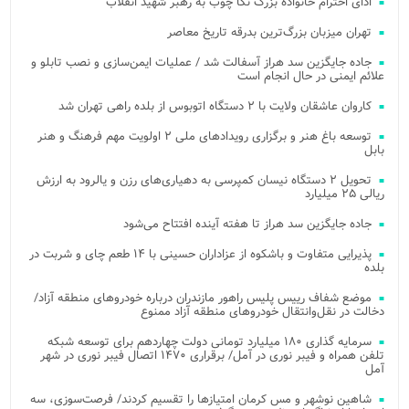
ادای احترام خانواده بزرگ نکا چوب به رهبر شهید انقلاب
تهران میزبان بزرگ‌ترین بدرقه تاریخ معاصر
جاده جایگزین سد هراز آسفالت شد / عملیات ایمن‌سازی و نصب تابلو و
علائم ایمنی در حال انجام است
کاروان عاشقان ولایت با ۲ دستگاه اتوبوس از بلده راهی تهران شد
توسعه باغ هنر و برگزاری رویدادهای ملی ۲ اولویت مهم فرهنگ و هنر
بابل
تحویل ۲ دستگاه نیسان کمپرسی به دهیاری‌های رزن و یالرود به ارزش
ریالی ۲۵ میلیارد
جاده جایگزین سد هراز تا هفته آینده افتتاح می‌شود
پذیرایی متفاوت و باشکوه از عزاداران حسینی با ۱۴ طعم چای و شربت در
بلده
موضع شفاف رییس پلیس راهور مازندران درباره خودروهای منطقه آزاد/
دخالت در نقل‌وانتقال خودروهای منطقه آزاد ممنوع
سرمایه گذاری ۱۸۰ میلیارد تومانی دولت چهاردهم برای توسعه شبکه
تلفن همراه و فیبر نوری در آمل/ برقراری ۱۴۷۰ اتصال فیبر نوری در شهر
آمل
شاهین نوشهر و مس کرمان امتیازها را تقسیم کردند/ فرصت‌سوزی، سه