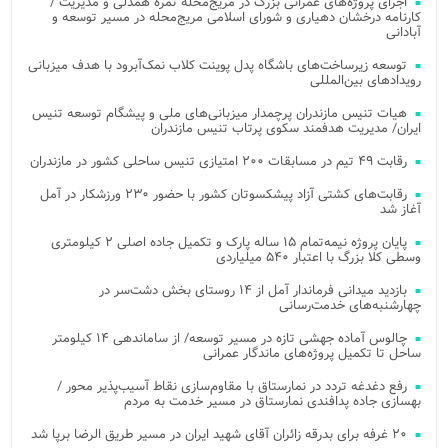
اجرای پروژه‌های عمرانی بزرگ در مریج‌محله ثمره همدلی و مدیریت /
کارنامه درخشان دهیاری و شورای اسلامی مریج‌محله در مسیر توسعه و
آبادانی
توسعه زیرساخت‌های باشگاه پدل پوینت کلاب نمک‌آبرود با هدف میزبانی
رویدادهای بین‌المللی
هیات تنیس مازندران پرچمدار میزبانی‌های ملی و پیشگام توسعه تنیس
ایران/ مدیریت هدفمند سکوی پرتاب تنیس مازندران
رقابت ۴۹ تیم در مسابقات ۲۰۰ امتیازی تنیس ساحلی کشور در مازندران
رقابت‌های کشتی آزاد پیشکسوتان کشور با حضور ۲۳۰ ورزشکار در آمل
آغاز شد
پایان پروژه نیمه‌تمام ۱۵ ساله پارک و تکمیل جاده اصلی ۲ کیلومتری
وسطی کلا بزرگ با اعتبار ۵۴۰ میلیاردی
بازدید میدانی فرماندار آمل از ۱۴ روستای بخش دشت‌سر در
چهارشنبه‌های خدمت‌رسانی
چالوس آماده جهشی تازه در مسیر توسعه/ از ساماندهی ۱۴ کیلومتر
ساحل تا تکمیل پروژه‌های ماندگار عمرانی
رفع دغدغه تردد در نمارستاق با مقاوم‌سازی نقاط آسیب‌پذیر محور /
بهسازی جاده پدافندی نمارستاق در مسیر خدمت به مردم
۲۰ غرفه برای بدرقه زائران آقای شهید ایران در مسیر طریق الرضا برپا شد