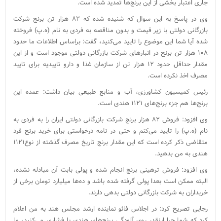
جاری اعتبار بخشی از این برنج‌ها تمدید شده است.
وی در پاسخ به این سوال که شنیده شده که ۸۲ هزار تن برنج شرکت
بازرگانی دولتی با زیر قیمت و بدون مناقصه به فردی به نام (ه.پ) فروخته
شده آیا شما این موضوع را تایید می‌کنید، گفت: براساس اطلاعات ما حدود
۱۰۸ هزار تن برنج در انبارهای شرکت بازرگانی دولتی موجود است و از این
مقدار حداقل حدود ۱۲ هزار تن از سازمان غذا و دارو تاییدیه برای تایید
مصرف اخذ نکرده است.
رئیس کمیسیون کشاورزی، آب و منابع طبیعی بیان داشت: عمده این
برنج‌ها هم جزء برنج‌های ۱۱۲۱ هندی است.
وی افزود: فروش ۸۲ هزار برنج شرکت بازرگانی دولتی ایران را به فردی به
نام (ه.پ) را تایید می‌کنم و حتی در نامه درخواستی برای خرید برنج فرد
متقاضی ذکر کرده است که این مقدار برنج تاریخ مصرف گذشته از نوع۱۱۲۱
هندی به من بدهید.
وی افزود: فروش ترهینی برنج انجام شده و پولی بابت آن مبادله نشده،
البته ممکن است بعدا پولی گرفته شده باشد و ده‌ها میلیارد تومان برخی از
خریداران به شرکت بازرگانی دولتی بدهی دارند.
رجایی تصریح کرد: در اجلاس فائو نماینده ارشد مجلس هند به من اعلام
کرد که شما چرا اینقدر روی آلودگی برنج‌های هندی پا فشاری می‌کنید، ما