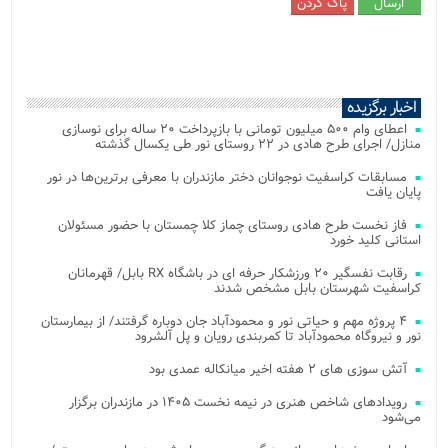
اخبار برگزیده
اعطای وام ۵۰۰ میلیون تومانی با بازپرداخت ۲۰ ساله برای نوسازی
منازل/ اجرای طرح هادی در ۲۲ روستای نور طی یکسال گذشته
مسابقات کراسفیت نوجوانان دختر مازندران با معرفی برترین‌ها در نور
پایان یافت
فاز نخست طرح هادی روستای چماز کلا چمستان با حضور مسئولان
استانی کلید خورد
رقابت نفسگیر ۲۰ ورزشکار حرفه ای در باشگاه RX بابل/ قهرمانان
کراسفیت شهرستان بابل مشخص شدند
۴ پروژه مهم و حیاتی نور و محمودآباد جان دوباره گرفتند/ از بیمارستان
نور و نیروگاه محمودآباد تا کمربندی رویان و پل آلشرود
آتش‌ سوزی‌ های ۲ هفته اخیر میانکاله عمدی بود
رویدادهای شاخص هنری در نیمه نخست ۱۴۰۵ در مازندران برگزار
می‌شود