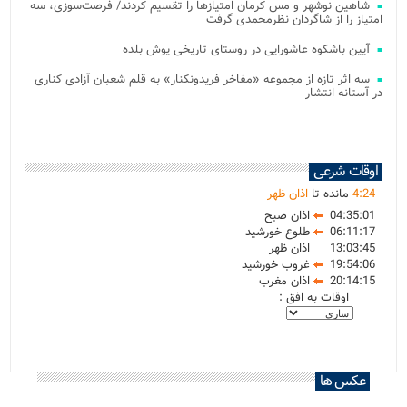
شاهین نوشهر و مس کرمان امتیازها را تقسیم کردند/ فرصت‌سوزی، سه
امتیاز را از شاگردان نظرمحمدی گرفت
آیین باشکوه عاشورایی در روستای تاریخی یوش بلده
سه اثر تازه از مجموعه «مفاخر فریدونکنار» به قلم شعبان آزادی کناری
در آستانه انتشار
اوقات شرعی
24
:
4
مانده تا
اذان ظهر
04:35:01
اذان صبح
06:11:17
طلوع خورشید
13:03:45
اذان ظهر
19:54:06
غروب خورشید
20:14:15
اذان مغرب
اوقات به افق :
عکس ها