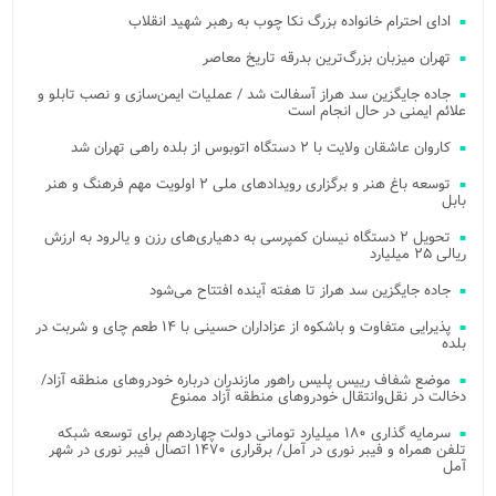
ادای احترام خانواده بزرگ نکا چوب به رهبر شهید انقلاب
تهران میزبان بزرگ‌ترین بدرقه تاریخ معاصر
جاده جایگزین سد هراز آسفالت شد / عملیات ایمن‌سازی و نصب تابلو و
علائم ایمنی در حال انجام است
کاروان عاشقان ولایت با ۲ دستگاه اتوبوس از بلده راهی تهران شد
توسعه باغ هنر و برگزاری رویدادهای ملی ۲ اولویت مهم فرهنگ و هنر
بابل
تحویل ۲ دستگاه نیسان کمپرسی به دهیاری‌های رزن و یالرود به ارزش
ریالی ۲۵ میلیارد
جاده جایگزین سد هراز تا هفته آینده افتتاح می‌شود
پذیرایی متفاوت و باشکوه از عزاداران حسینی با ۱۴ طعم چای و شربت در
بلده
موضع شفاف رییس پلیس راهور مازندران درباره خودروهای منطقه آزاد/
دخالت در نقل‌وانتقال خودروهای منطقه آزاد ممنوع
سرمایه گذاری ۱۸۰ میلیارد تومانی دولت چهاردهم برای توسعه شبکه
تلفن همراه و فیبر نوری در آمل/ برقراری ۱۴۷۰ اتصال فیبر نوری در شهر
آمل