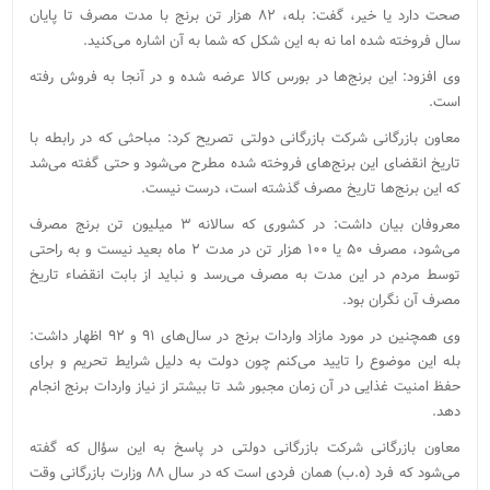
صحت دارد یا خیر، گفت: بله، ۸۲ هزار تن برنج با مدت مصرف تا پایان
سال فروخته شده اما نه به این شکل که شما به آن اشاره می‌کنید.
وی افزود: این برنج‌ها در بورس کالا عرضه شده و در آنجا به فروش رفته
است.
معاون بازرگانی شرکت بازرگانی دولتی تصریح کرد:‌ مباحثی که در رابطه با
تاریخ انقضای این برنج‌های فروخته شده مطرح می‌شود و حتی گفته می‌شد
که این برنج‌ها تاریخ مصرف گذشته است، درست نیست.
معروفان بیان داشت: در کشوری که سالانه ۳ میلیون تن برنج مصرف
می‌شود، مصرف ۵۰ یا ۱۰۰ هزار تن در مدت ۲ ماه بعید نیست و به راحتی
توسط مردم در این مدت به مصرف می‌رسد و نباید از بابت انقضاء تاریخ
مصرف آن نگران بود.
وی همچنین در مورد مازاد واردات برنج‌ در سال‌های ۹۱ و ۹۲ اظهار داشت:
بله این موضوع را تایید می‌کنم چون دولت به دلیل شرایط تحریم و برای
حفظ امنیت غذایی در آن زمان مجبور شد تا بیشتر از نیاز واردات برنج انجام
دهد.
معاون بازرگانی شرکت بازرگانی دولتی در پاسخ به این سؤال که گفته
می‌شود که فرد (ه.ب) همان فردی است که در سال ۸۸ وزارت بازرگانی وقت