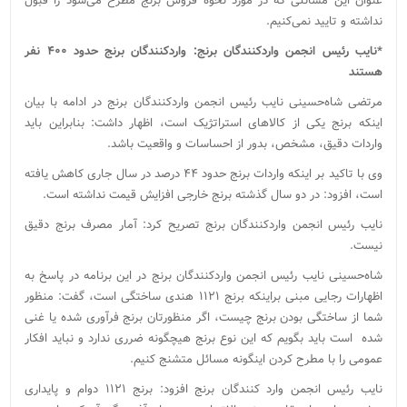
عنوان این مسائلی که در مورد نحوه فروش برنج مطرح می‌شود را قبول
نداشته و تایید نمی‌کنیم.
*نایب رئیس انجمن واردکنندگان برنج: واردکنندگان برنج حدود ۴۰۰ نفر
هستند
مرتضی شاه‌حسینی نایب رئیس انجمن واردکنندگان برنج در ادامه با بیان
اینکه برنج یکی از کالاهای استراتژیک است، اظهار داشت: بنابراین باید
واردات دقیق، مشخص، بدور از احساسات و واقعیت باشد.
وی با تاکید بر اینکه واردات برنج حدود ۴۴ درصد در سال جاری کاهش یافته
است، افزود: در دو سال گذشته برنج خارجی افزایش قیمت نداشته است.
نایب رئیس انجمن واردکنندگان برنج تصریح کرد: آمار مصرف برنج دقیق
نیست.
شاه‌حسینی نایب رئیس انجمن واردکنندگان برنج در این برنامه در پاسخ به
اظهارات رجایی مبنی براینکه برنج ۱۱۲۱ هندی ساختگی است، گفت: منظور
شما از ساختگی بودن برنج چیست، اگر منظورتان برنج فرآوری شده یا غنی
شده است باید بگویم که این نوع برنج هیچگونه ضرری ندارد و نباید افکار
عمومی را با مطرح کردن اینگونه مسائل متشنج کنیم.
نایب رئیس انجمن وارد کنندگان برنج افزود: برنج ۱۱۲۱ دوام و پایداری