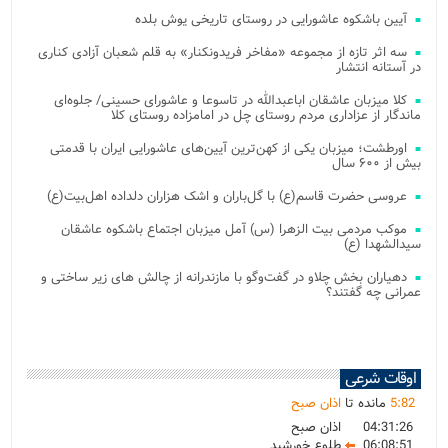
آیین باشکوه عاشورایی در روستای تاریخی یوش بلده
سه اثر تازه از مجموعه «مفاخر فریدونکنار» به قلم شعبان آزادی کناری
در آستانه انتشار
کلا میزبان عاشقان اباعبدالله در تاسوعا و عاشورای حسینی/ جلوه‌ای
ماندگار از عزاداری مردم روستای چل در امامزاده روستای کلا
اورطشت؛ میزبان یکی از کهن‌ترین آیین‌های عاشورایی ایران با قدمتی
بیش از ۶۰۰ سال
عروسی حضرت قاسم(ع) با گل‌باران و اشک هزاران دلداده اهل‌بیت(ع)
موکب مردمی بیت‌ الزهرا (س) آمل میزبان اجتماع باشکوه عاشقان
سیدالشهدا (ع)
دهیاران بخش چلاو در گفت‌وگو با مازندرانه از چالش های زیر ساختی و
عمرانی چه گفتند؟
اوقات شرعی
82
:
5
مانده تا
اذان صبح
04:31:26
اذان صبح
06:08:51
طلوع خورشید