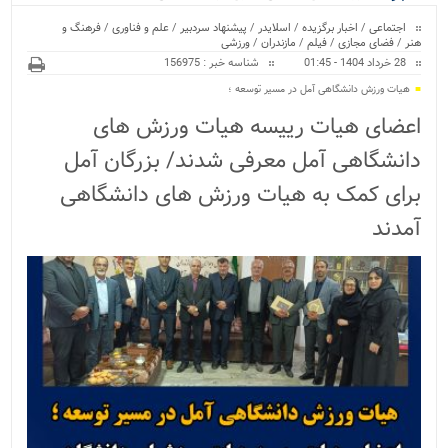
ویژه
اجتماعی
/
اخبار برگزیده
/
اسلایدر
/
پیشنهاد سردبیر
/
علم و فناوری
/
فرهنگ و
هنر
/
فضای مجازی
/
فیلم
/
مازندران
/
ورزشی
28 خرداد 1404 - 01:45
شناسه خبر : 156975
هیات ورزش دانشگاهی آمل در مسیر توسعه ؛
اعضای هیات رییسه هیات ورزش های
دانشگاهی آمل معرفی شدند/ بزرگان آمل
برای کمک به هیات ورزش های دانشگاهی
آمدند