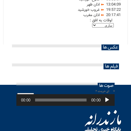
13:04:09
اذان ظهر
19:57:22
غروب خورشید
20:17:41
اذان مغرب
اوقات به افق :
عکس ها
فیلم ها
صوت ها
ای حرمت ۲
پخش‌کننده
صوت
00:00
00:00