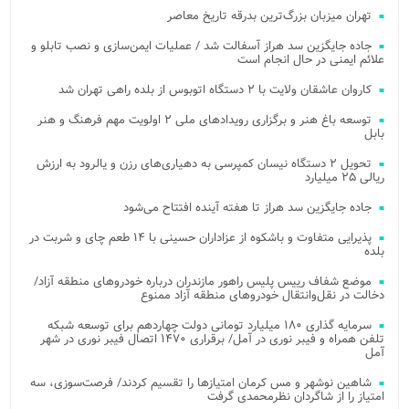
تهران میزبان بزرگ‌ترین بدرقه تاریخ معاصر
جاده جایگزین سد هراز آسفالت شد / عملیات ایمن‌سازی و نصب تابلو و
علائم ایمنی در حال انجام است
کاروان عاشقان ولایت با ۲ دستگاه اتوبوس از بلده راهی تهران شد
توسعه باغ هنر و برگزاری رویدادهای ملی ۲ اولویت مهم فرهنگ و هنر
بابل
تحویل ۲ دستگاه نیسان کمپرسی به دهیاری‌های رزن و یالرود به ارزش
ریالی ۲۵ میلیارد
جاده جایگزین سد هراز تا هفته آینده افتتاح می‌شود
پذیرایی متفاوت و باشکوه از عزاداران حسینی با ۱۴ طعم چای و شربت در
بلده
موضع شفاف رییس پلیس راهور مازندران درباره خودروهای منطقه آزاد/
دخالت در نقل‌وانتقال خودروهای منطقه آزاد ممنوع
سرمایه گذاری ۱۸۰ میلیارد تومانی دولت چهاردهم برای توسعه شبکه
تلفن همراه و فیبر نوری در آمل/ برقراری ۱۴۷۰ اتصال فیبر نوری در شهر
آمل
شاهین نوشهر و مس کرمان امتیازها را تقسیم کردند/ فرصت‌سوزی، سه
امتیاز را از شاگردان نظرمحمدی گرفت