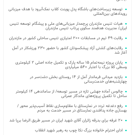
توسعه زیرساخت‌های باشگاه پدل پوینت کلاب نمک‌آبرود با هدف میزبانی
رویدادهای بین‌المللی
هیات تنیس مازندران پرچمدار میزبانی‌های ملی و پیشگام توسعه تنیس
ایران/ مدیریت هدفمند سکوی پرتاب تنیس مازندران
رقابت ۴۹ تیم در مسابقات ۲۰۰ امتیازی تنیس ساحلی کشور در مازندران
رقابت‌های کشتی آزاد پیشکسوتان کشور با حضور ۲۳۰ ورزشکار در آمل
آغاز شد
پایان پروژه نیمه‌تمام ۱۵ ساله پارک و تکمیل جاده اصلی ۲ کیلومتری
وسطی کلا بزرگ با اعتبار ۵۴۰ میلیاردی
بازدید میدانی فرماندار آمل از ۱۴ روستای بخش دشت‌سر در
چهارشنبه‌های خدمت‌رسانی
چالوس آماده جهشی تازه در مسیر توسعه/ از ساماندهی ۱۴ کیلومتر
ساحل تا تکمیل پروژه‌های ماندگار عمرانی
رفع دغدغه تردد در نمارستاق با مقاوم‌سازی نقاط آسیب‌پذیر محور /
بهسازی جاده پدافندی نمارستاق در مسیر خدمت به مردم
۲۰ غرفه برای بدرقه زائران آقای شهید ایران در مسیر طریق الرضا برپا شد
ادای احترام خانواده بزرگ نکا چوب به رهبر شهید انقلاب