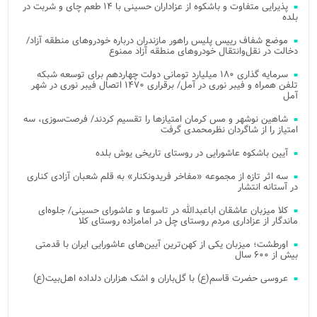
پذیرایی متفاوت و باشکوه از عزاداران حسینی با ۱۴ طعم چای و شربت در
بلده
موضع شفاف رییس پلیس راهور مازندران درباره خودروهای منطقه آزاد/
دخالت در نقل‌وانتقال خودروهای منطقه آزاد ممنوع
سرمایه گذاری ۱۸۰ میلیارد تومانی دولت چهاردهم برای توسعه شبکه
تلفن همراه و فیبر نوری در آمل/ برقراری ۱۴۷۰ اتصال فیبر نوری در شهر
آمل
شاهین نوشهر و مس کرمان امتیازها را تقسیم کردند/ فرصت‌سوزی، سه
امتیاز را از شاگردان نظرمحمدی گرفت
آیین باشکوه عاشورایی در روستای تاریخی یوش بلده
سه اثر تازه از مجموعه «مفاخر فریدونکنار» به قلم شعبان آزادی کناری
در آستانه انتشار
کلا میزبان عاشقان اباعبدالله در تاسوعا و عاشورای حسینی/ جلوه‌ای
ماندگار از عزاداری مردم روستای چل در امامزاده روستای کلا
اورطشت؛ میزبان یکی از کهن‌ترین آیین‌های عاشورایی ایران با قدمتی
بیش از ۶۰۰ سال
عروسی حضرت قاسم(ع) با گل‌باران و اشک هزاران دلداده اهل‌بیت(ع)