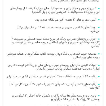
کراسفیت شهرستان بابل مشخص شدند
۴ پروژه مهم و حیاتی نور و محمودآباد جان دوباره گرفتند/ از بیمارستان
نور و نیروگاه محمودآباد تا کمربندی رویان و پل آلشرود
آتش‌ سوزی‌ های ۲ هفته اخیر میانکاله عمدی بود
رویدادهای شاخص هنری در نیمه نخست ۱۴۰۵ در مازندران برگزار
می‌شود
اجرای پروژه‌های عمرانی بزرگ در مریج‌محله ثمره همدلی و مدیریت /
کارنامه درخشان دهیاری و شورای اسلامی مریج‌محله در مسیر توسعه و
آبادانی
توسعه زیرساخت‌های باشگاه پدل پوینت کلاب نمک‌آبرود با هدف میزبانی
رویدادهای بین‌المللی
هیات تنیس مازندران پرچمدار میزبانی‌های ملی و پیشگام توسعه تنیس
ایران/ مدیریت هدفمند سکوی پرتاب تنیس مازندران
رقابت ۴۹ تیم در مسابقات ۲۰۰ امتیازی تنیس ساحلی کشور در مازندران
رقابت‌های کشتی آزاد پیشکسوتان کشور با حضور ۲۳۰ ورزشکار در آمل
آغاز شد
پایان پروژه نیمه‌تمام ۱۵ ساله پارک و تکمیل جاده اصلی ۲ کیلومتری
وسطی کلا بزرگ با اعتبار ۵۴۰ میلیاردی