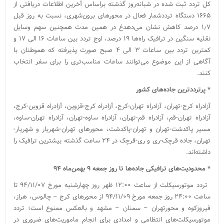
کل تردد ثبت‌ شده‌ در شبانه‌روز گذشته‌‌ براساس آخرین اطلاعات دریافتی از
۱۶۶۵ دستگاه ترددشمار فعال در محورهای برون‌شهری، نسبت به روز قبل
۱٫۷ درصد کاهش نشان می‌دهدغ در همین مدت همچنین سهم وسایل
نقلیه سنگین در ترافیک راه‌ها ۱۹ درصد، اوج تردد بین ساعات ۱۶ الی ۱۷ و
کمترین تردد بین ساعات ۳ الی ۴ صبح صورت پذیرفته که هموطنان با
آگاهی از این موضوع می‌توانند ساعات مناسب‌تری را برای سفر انتخاب
کنند.
* ‌‌پرترددترین جاده‌های کشور
‌آزادراه کرج-تهران، آزادراه تهران-کرج‌،‌‌‌ آزادراه کرج-قزوین، آزادراه ‌قزوین-کرج،‌
‌آزادراه‌ ‌‌‌تهران-قم‌‌، ‌‌آزادراه ‌قم-تهران‌‌، آزادراه ساوه-‌تهران‌، آزادراه تهران-ساوه،
مسیر پاکدشت-تهران‌ و تهران-پاکدشت، ‌محور‌های ‌تهران-شهریار‌ و شهریار-
تهران‌‌‌‌، ‌جاده قرچک-ری و ری-قرچک ‌در ۲۴ ساعت گذشته بیشترین ترافیک را
داشته‌اند.‌‌‌‌‌‌‌‌‌‌‌
* محدودیت‌های ترافیکی جاده‌ها تا روز ‌جمعه ۹ بهمن‌ماه ۹۴
‌تردد موتورسیکلت از ساعت ۱۲:۰۰ ظهر روز چهارشنبه مورخ ۹۴/۱۱/۰۷ تا
ساعت ۲۴:۰۰ روز جمعه مورخ ۹۴/۱۱/۰۹ از محورهای کرج – چالوس‌، هراز،
فیروزکوه و محورتهران – سمنان – مشهد و بالعکس ممنوع ‌است؛ تردد
موتور‌سیکلت‌های انتظامی و امدادی برای انجام ماموریت‌های ضروری در