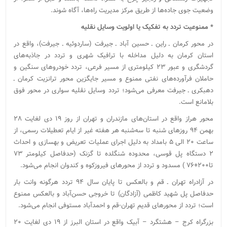
وضعیت جوی جاده‌ها از طریق مرکز مدیریت راه‌ها، آگاه شوند.
* ممنوعیت تردد به‌ تفکیک یا اولویت وسایل نقلیه‌
در محور کرمان ـ راین ـ حسین آباد ـ جیرفت (ساردوئیه ـ جیرفت)، واقع در
استان کرمان به‌ دلیل مداخله با ترافیک شهری‏ و تردد در جاذبه‌های
گردشگری و عبور ۲۳ کیلومتری از مسیر فرعی، تردد خودروهای سنگین و
حاملان فرآورده‌های نفتی ممنوع و مسیر جایگزین محور ترانزیت کرمان ـ
دهبکری ـ جیرفت معرفی می‌‌شود؛ تردد وسایل نقلیه سواری در محور فوق
بلامانع است.
محور هراز‌ واقع در استان‌های مازندران و تهران از روز ۱۹ دی لغایت ۲۸
بهمن ۹۴ ‌روزهای شنبه تا سه‌شنبه هر هفته غیر از ایام تعطیلات رسمی، از
ساعت ۲۰ الی ۵ بامداد به دلیل اجرای عملیات تعریض و بهسازی و احداث
۲ دستگاه پل قوسی، محدوده شنگلده تا گزنک (حدفاصل کیلومتر ۷۳
تا۲۰۰+۷۶ ) مسدود و تردد از محورهای فیروزکوه و کندوان انجام می‌شود.
‌در آزادراه تهران ـ قم و بالعکس تا پایان سال ۹۴ تردد هرگونه وانت بار‌‌
حدفاصل پل شهید کاظمی (آزادگان) تا خروجی حسن‌آباد و بالعکس ممنوع
است؛ تردد از محورهای قدیم تهران-قم و احمدآباد مستوفی انجام می‌شود.
بزرگراه کرج – هشتگرد – آبیک واقع در استان البرز ‌‌از ۱۹ دی لغایت ۲۰