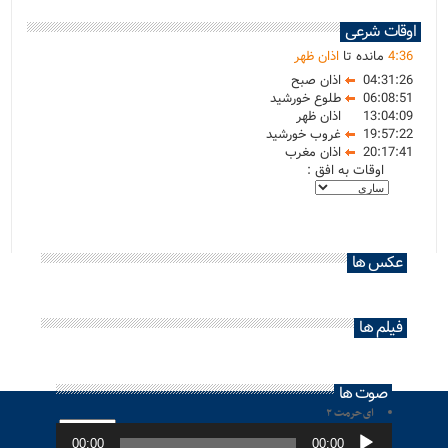
اوقات شرعی
36
:
4
مانده تا
اذان ظهر
04:31:26
اذان صبح
06:08:51
طلوع خورشید
13:04:09
اذان ظهر
19:57:22
غروب خورشید
20:17:41
اذان مغرب
اوقات به افق :
عکس ها
فیلم ها
صوت ها
ای حرمت ۲
پخش‌کننده
صوت
00:00
00:00