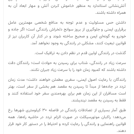
آتش‌نشانی استاندارد به منظور خـاموش کـردن آتش و مـهار ابعاد آن به
همراه داشته باشند.
داشتن حس مسئولیت و عدم توجه به منافع شخصی مهمترین عامل
برقراری ایمنی و جلوگیری از بروز سوانح دلخراش رانندگی است؛ اگر جاده و
خودرو به گونه‌ای ایمن و صحیح ساخته شوند و در کنار آن کاربران نیز از
قوانین تبعیت کنند، مشکلی در رانندگی به وجود نخواهد آمد.
‌گذشت در رانندگی اولین قدم در نظم دادن به ترافیک است.
سرعت زیاد در رانندگی‌، شتاب برای رسیدن به حوادث است؛ رانندگان دقت
داشته باشند که‌ کمبود زمان خود را با سرعت زیاد‌ جبران نکنند.
‌رانندگان با رعایت اصول ایمنی، سفری‌ مطمئن خواهند داشت؛ مدت زمان
تردد در جاده‌ها از مبدأ تا رسیدن به مقصد هم بخشی از سفر است، بهتر
است مسافران از این زمان هم برای بهره‌مندی سفر خود استفاده کنند و
فقط به رسیدن به مقصد نیندیشند.
طبق آمار بسیاری از تصادفات رانندگی ‌در فاصله ۳۰ کیلومتری شهرها رخ
می‌دهد؛ راکبان موتورسیکلت‌ در صورت الزام تردد در حاشیه راه‌‌ها، همه
قوانین راهنمایی و رانندگی را رعایت کرده و احتیاط را در دستور کار خود قرار
دهند‌.