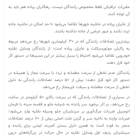
مقررات ترافیکی فقط مخصوص رانندگان نیست، رهگذران پیاده هم باید به
آن توجه کنند.
از عابران پیاده‌ در حاشیه شهرها تقاضا می‌شود تا حد امکان در حاشیه جاده
تردد نکنند و عبور عرضی از جاده نداشته باشند‌.
بیشترین تصادفات رانندگی که در ۳۰ کیلومتری شهرها رخ می‌دهد مربوط
به راکبان موتورسیکلت و عابران پیاده است؛ از رانندگان وسایل نقلیه
خودرویی تقاضا می‌شود احتیاط را بسیار بیشتر در این مسیر‌ها در دستور کار
خود قرار دهند.
رانندگان عدم تخطی از سرعت مطمئنه و تردد با سرعت مجاز را همیشه در
دستور کار خود قرار دهند؛ بیش از ۵۰ درصد تصادفات رانندگی به دلیل
تخطی از سرعت مطمئنه و سبقت غیرمجاز رخ می‌دهد.
‌در بسیاری از تصادفات رانندگی که در سرعت بالای ۵۰ کیلومتر در ساعت
رخ می‌دهد، بر اثر برخورد سـر راننده به شیشه جلو و قفسه سینه با فرمان
اتومبیل ضربات مرگ‌آوری بر سرنشینان جلو وسیله نقلیه وارد می‌‌شود؛
ضربات وارده به ناحیه ســر و گردن علت اصلی بیش از ۷۰ درصد تصادفات
منجر به فوت است به همین دلیل بستن کمربند ایمنی برای راننده و
سرنشینان ردیف اول وسایل نقلیه در حال حرکت در بزرگراه‌های درون