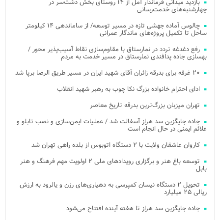
بازدید میدانی فرماندار آمل از ۱۴ روستای بخش دشت‌سر در
چهارشنبه‌های خدمت‌رسانی
چالوس آماده جهشی تازه در مسیر توسعه/ از ساماندهی ۱۴ کیلومتر
ساحل تا تکمیل پروژه‌های ماندگار عمرانی
رفع دغدغه تردد در نمارستاق با مقاوم‌سازی نقاط آسیب‌پذیر محور /
بهسازی جاده پدافندی نمارستاق در مسیر خدمت به مردم
۲۰ غرفه برای بدرقه زائران آقای شهید ایران در مسیر طریق الرضا برپا شد
ادای احترام خانواده بزرگ نکا چوب به رهبر شهید انقلاب
تهران میزبان بزرگ‌ترین بدرقه تاریخ معاصر
جاده جایگزین سد هراز آسفالت شد / عملیات ایمن‌سازی و نصب تابلو و
علائم ایمنی در حال انجام است
کاروان عاشقان ولایت با ۲ دستگاه اتوبوس از بلده راهی تهران شد
توسعه باغ هنر و برگزاری رویدادهای ملی ۲ اولویت مهم فرهنگ و هنر
بابل
تحویل ۲ دستگاه نیسان کمپرسی به دهیاری‌های رزن و یالرود به ارزش
ریالی ۲۵ میلیارد
جاده جایگزین سد هراز تا هفته آینده افتتاح می‌شود